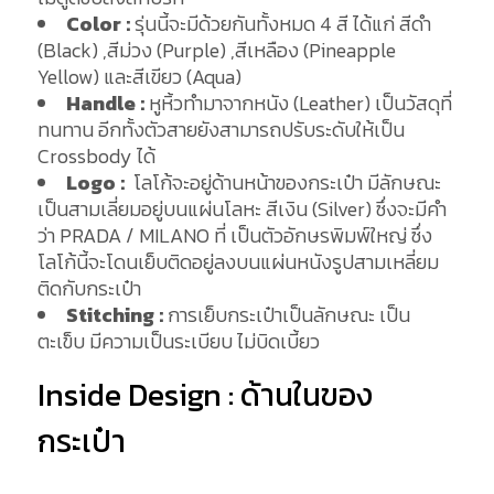
Color :
รุ่นนี้จะมีด้วยกันทั้งหมด 4 สี ได้แก่ สีดำ
(Black) ,สีม่วง (Purple) ,สีเหลือง (
Pineapple
Yellow
) และสีเขียว (Aqua)
Handle :
หูหิ้วทำมาจากหนัง (Leather) เป็นวัสดุที่
ทนทาน อีกทั้งตัวสายยังสามารถปรับระดับให้เป็น
Crossbody ได้
Logo :
โลโก้จะอยู่ด้านหน้าของกระเป๋า มีลักษณะ
เป็นสามเลี่ยมอยู่บนแผ่นโลหะ สีเงิน (Silver) ซึ่งจะมีคำ
ว่า PRADA / MILANO ที่ เป็นตัวอักษรพิมพ์ใหญ่ ซึ่ง
โลโก้นี้จะโดนเย็บติดอยู่ลงบนแผ่นหนังรูปสามเหลี่ยม
ติดกับกระเป๋า
Stitching :
การเย็บกระเป๋าเป็นลักษณะ เป็น
ตะเข็บ มีความเป็นระเบียบ ไม่บิดเบี้ยว
Inside Design : ด้านในของ
กระเป๋า