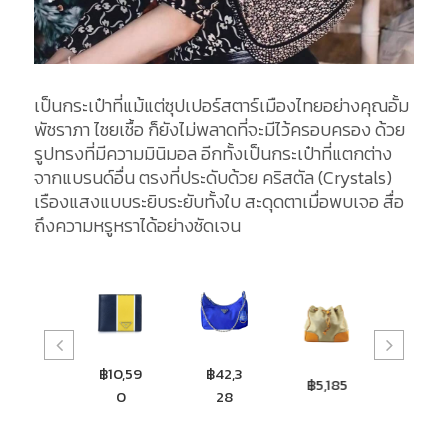
เป็นกระเป๋าที่แม้แต่ซุปเปอร์สตาร์เมืองไทยอย่างคุณอั้ม
พัชราภา ไชยเชื้อ ก็ยังไม่พลาดที่จะมีไว้ครอบครอง ด้วย
รูปทรงที่มีความมินิมอล อีกทั้งเป็นกระเป๋าที่แตกต่าง
จากแบรนด์อื่น ตรงที่ประดับด้วย คริสตัล (Crystals)
เรืองแสงแบบระยิบระยับทั้งใบ สะดุดตาเมื่อพบเจอ สื่อ
ถึงความหรูหราได้อย่างชัดเจน
฿25,2
฿10,59
฿42,3
฿8,3
฿5,185
91
0
28
0