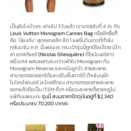
เป็นยังไงบ้างคะ ผ่านไป 3 ใบแล้ว เรามาต่อใบที่ 4 ค่ะ กับ
Louis Vuitton Monogram Cannes Bag
หรืออีกชื่อก็
คือ “น้องถัง” สุดคลาสสิค อีก 1 แฟชั่นวินเทจที่กำลัง
กลับมาใน ค.ศ. นี้เลยนะคะ กระเป๋ารุ่นนี้ถูกดีไซน์โดย นิโก
ลา แกสกีแยร์
(Nicolas Ghesquière)
ดีไซน์เนอร์ชาว
ฝรั่งเศส ผสมผสานระหว่างผ้าใบ Monogram กับ
Monogram Reverse และหนังลูกวัว สายสะพาย
สามารถถอดออกได้และปรับสั้นยาวได้ ด้านในบุผ้า
ไมโครไฟเบอร์ อะไหล่สีทอง สามารถถอดสายสะพาย
ออกแล้วถือเป็น ITEM คิ้วๆ หรือจะสะพายก็สวยหรูไม่
แพ้กันเลยนะคะ
รุ่นนี้ สนนราคาปัจจุบันอยู่ที่ $2,340
หรือประมาณ 70,200 บาทค่ะ