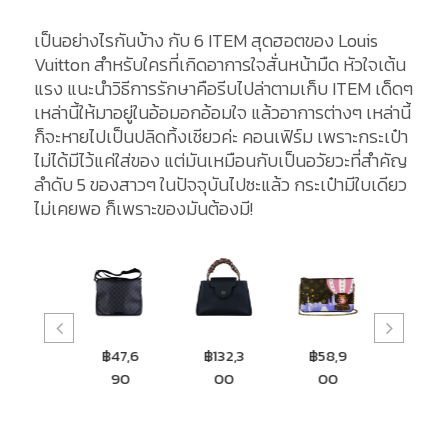
เป็นอย่างไรกันบ้าง กับ 6 ITEM สุดฮอตของ Louis
Vuitton สำหรับใครที่เกิดอาการใจสั่นหน้ามืด หัวใจเต้น
แรง แนะนำวิธีการรักษาคือรีบไปล่าตามเก็บ ITEM เด็ดๆ
เหล่านี้ให้มาอยู่ในอ้อมอกอ้อมใจ แล้วอาการต่างๆ เหล่านี้
ก็จะหายไปเป็นปลิดทิ้งเชียวค่ะ คอนเฟิร์ม เพราะกระเป๋า
ไม่ได้มีไว้แค่ใส่ของ แต่มันเหมือนกับเป็นอวัยวะที่สำคัญ
ลำดับ 5 ของสาวๆ ในปัจจุบันไปซะแล้ว กระเป๋ามีใบเดียว
ไม่เคยพอ ก็เพราะของมันต้องมี!
฿47,6
฿132,3
฿58,9
฿83,6
฿1
90
00
00
00