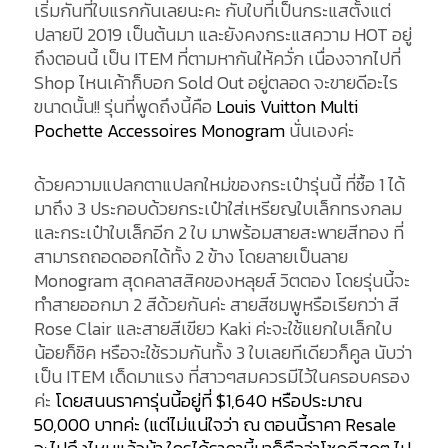
เริ่มกันที่ใบแรกกันเลยนะคะ กับใบที่เป็นกระแสตั้งแต่
ปลายปี 2019 เป็นต้นมา และยังคงกระแสความ HOT อยู่
ถึงตอนนี้ เป็น ITEM ที่ตามหากันให้ควั่ก เนื่องจากไปที่
Shop ไหนเค้าก็บอก Sold Out อยู่ตลอด จะขายดีอะไร
ขนาดนั้น!! รุ่นที่พูดถึงนี้คือ
Louis Vuitton Multi
Pochette Accessoires Monogram
นั่นเองค่ะ
ด้วยความแปลกตาแปลกใหม่ของกระเป๋ารุ่นนี้ ที่ซื้อ 1 ได้
มาถึง 3 ประกอบด้วยกระเป๋าใส่เหรียญใบเล็กทรงกลม
และกระเป๋าใบเล็กอีก 2 ใบ มาพร้อมสายสะพายสีทอง ที่
สามารถถอดออกได้ทั้ง 2 ข้าง โดยลายเป็นลาย
Monogram สุดคลาสสิคของหลุยส์ วิตตอง โดยรุ่นนี้จะ
ทำสายออกมา 2 สีด้วยกันค่ะ สายสีชมพูหรือเรียกว่า สี
Rose Clair และสายสีเขียว Kaki ค่ะจะใช้แยกใบเล็กใบ
น้อยก็ชิค หรือจะใช้รวมกันทั้ง 3 ใบเลยทีเดียวก็คูล นับว่า
เป็น ITEM เด็ดมาแรง ที่สาวๆสมควรมีไว้ในครอบครอง
ค่ะ
โดยสนนราคารุ่นนี้อยู่ที่ $1,640 หรือประมาณ
50,000 บาทค่ะ (แต่ไม่แน่ใจว่า ณ ตอนนี้ราคา Resale