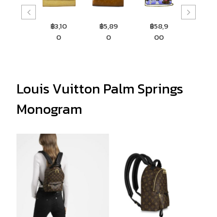
฿3,10
฿5,89
฿58,9
฿13,22
฿7
0
0
00
8
Louis Vuitton Palm Springs
Monogram