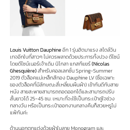
Louis Vuitton Dauphine
อีก 1 รุ่นฮิตมาแรง สไตล์วิน
เทจอีกใบที่สาวๆ ไม่ควรพลาดด้วยประการทั้งปวง ดีไซน์
โดยดีไซน์เนอร์เจ้าเดิม นิโกลา แกสกีแยร์
(Nicolas
Ghesquière)
สำหรับคอลเลกชั่น Spring-Summer
2019 ตัวล็อคแม่เหล็กสีทอง Dauphine LV (ชื่อเฉพาะ
ของตัวล็อคที่มีลักษณะสี่เหลี่ยมผืนผ้า) เข้ากันดีกับสาย
หนัง สายสะพายสามารถถอดออกได้และสามารถปรับ
สั้นยาวได้ 25-45 ซม. เหมาะที่จะใช้เป็นกระเป๋าคู่ใจช่วง
กลางวัน หรือเป็นกระเป๋าออกงานกลางคืนก็สวยหรูไม่
แพ้กันค่ะ
ด้านนอกตกแต่งด้วยผ้าใบลาย Monogram และ