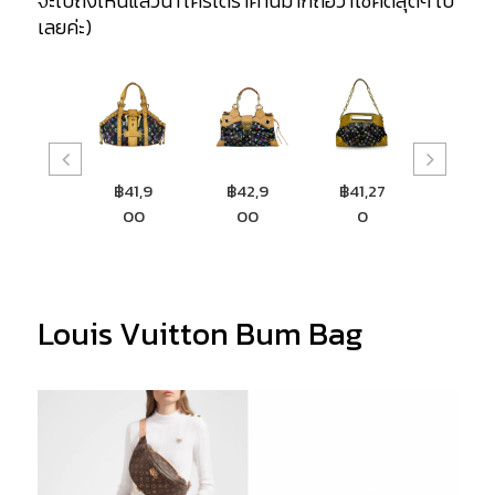
จะไปถึงไหนแล้วน้า ใครได้ราคานี้มาก็ถือว่าโชคดีสุดๆ ไป
เลยค่ะ)
฿41,9
฿42,9
฿41,27
฿52,8
00
00
0
04
Louis Vuitton Bum Bag