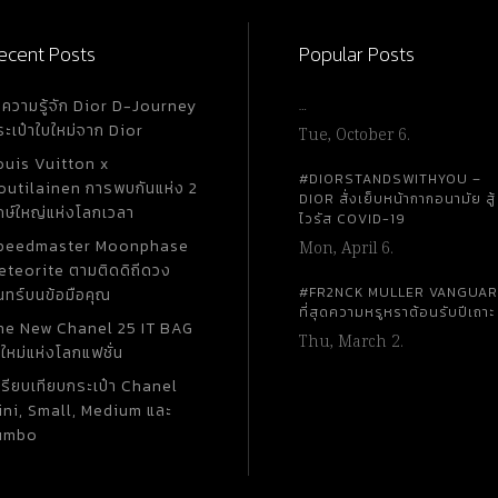
ecent Posts
Popular Posts
ำความรู้จัก Dior D-Journey
…
ระเป๋าใบใหม่จาก Dior
Tue, October 6.
ouis Vuitton x
#DIORSTANDSWITHYOU –
outilainen การพบกันแห่ง 2
DIOR สั่งเย็บหน้ากากอนามัย สู้
กษ์ใหญ่แห่งโลกเวลา
ไวรัส COVID-19
peedmaster Moonphase
Mon, April 6.
eteorite ตามติดดิถีดวง
#FR2NCK MULLER VANGUA
นทร์บนข้อมือคุณ
ที่สุดความหรูหราต้อนรับปีเถาะ
he New Chanel 25 IT BAG
Thu, March 2.
ใหม่แห่งโลกแฟชั่น
ปรียบเทียบกระเป๋า Chanel
ini, Small, Medium และ
umbo