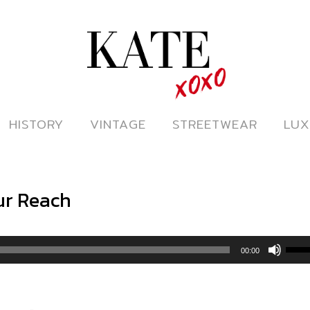
ดูหนังออนไลน์
HISTORY
HISTORY
VINTAGE
VINTAGE
STREETWEAR
STREETWEAR
LUX
LUX
ur Reach
Use
00:00
Up/
Arr
key