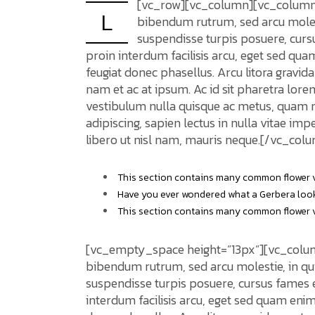
[vc_row][vc_column][vc_colum
L
bibendum rutrum, sed arcu molesti
suspendisse turpis posuere, curs
proin interdum facilisis arcu, eget sed q
feugiat donec phasellus. Arcu litora gravida
nam et ac at ipsum. Ac id sit pharetra lore
vestibulum nulla quisque ac metus, quam no
adipiscing, sapien lectus in nulla vitae imp
libero ut nisl nam, mauris neque.[/vc_co
This section contains many common flower var
Have you ever wondered what a Gerbera looks
This section contains many common flower va
[vc_empty_space height=”13px”][vc_column
bibendum rutrum, sed arcu molestie, in qui
suspendisse turpis posuere, cursus fames e
interdum facilisis arcu, eget sed quam eni