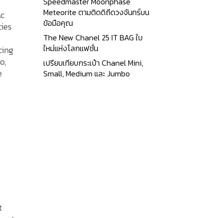
Speedmaster Moonphase
Meteorite ตามติดดิถีดวงจันทร์บน
ease
Ac
ข้อมือคุณ
cies
rease
The New Chanel 25 IT BAG ใบ
me.
ใหม่แห่งโลกแฟชั่น
cing
o,
เปรียบเทียบกระเป๋า Chanel Mini,
e
Small, Medium และ Jumbo
t