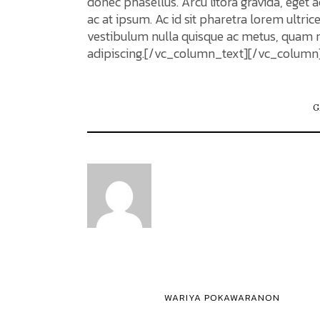
donec phasellus. Arcu litora gravida, eget a
ac at ipsum. Ac id sit pharetra lorem ultri
vestibulum nulla quisque ac metus, quam no
adipiscing.[/vc_column_text][/vc_column
G
WARIYA POKAWARANON