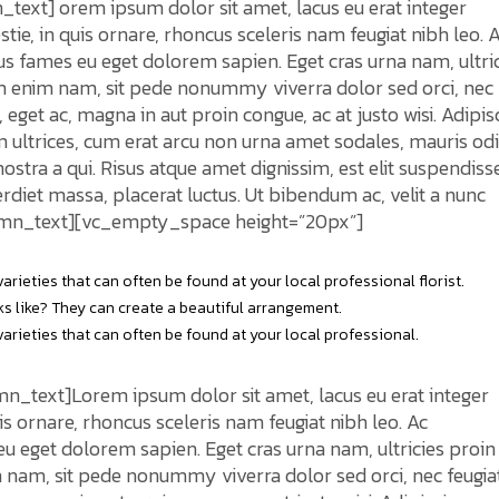
to
n_text]
orem ipsum dolor sit amet, lacus eu erat integer
incr
e, in quis ornare, rhoncus sceleris nam feugiat nibh leo. 
or
us fames eu eget dolorem sapien. Eget cras urna nam, ultri
dec
uam enim nam, sit pede nonummy viverra dolor sed orci, nec
volu
, eget ac, magna in aut proin congue, ac at justo wisi. Adipis
m ultrices, cum erat arcu non urna amet sodales, mauris odi
stra a qui. Risus atque amet dignissim, est elit suspendiss
erdiet massa, placerat luctus. Ut bibendum ac, velit a nunc
lumn_text][vc_empty_space height=”20px”]
ieties that can often be found at your local professional florist.
 like? They can create a beautiful arrangement.
rieties that can often be found at your local professional.
_text]Lorem ipsum dolor sit amet, lacus eu erat integer
s ornare, rhoncus sceleris nam feugiat nibh leo. Ac
u eget dolorem sapien. Eget cras urna nam, ultricies proin
m nam, sit pede nonummy viverra dolor sed orci, nec feugia