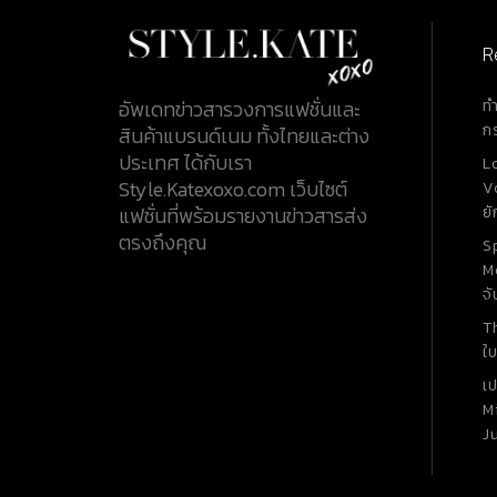
R
ท
อัพเดทข่าวสารวงการแฟชั่นและ
ก
สินค้าแบรนด์เนม ทั้งไทยและต่าง
ประเทศ ได้กับเรา
L
Style.Katexoxo.com เว็บไซต์
V
ยั
แฟชั่นที่พร้อมรายงานข่าวสารส่ง
ตรงถึงคุณ
S
M
จั
T
ใบ
เ
M
J