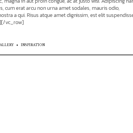
c, magna in aut proin congue, ac at justo wisi. Adipiscing n
ces, cum erat arcu non urna amet sodales, mauris odio,
stra a qui. Risus atque amet dignissim, est elit suspendiss
][/vc_row]
ALLERY
INSPIRATION