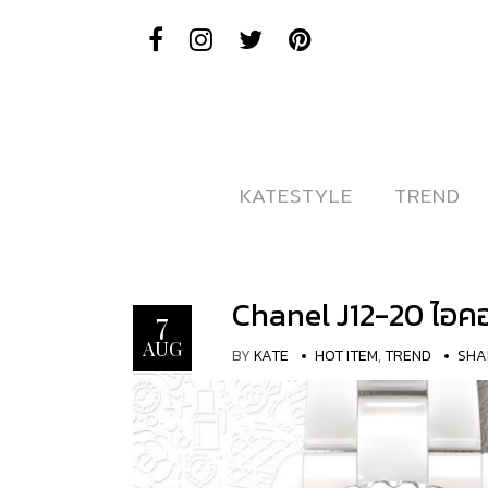
KATESTYLE
KATESTYLE
TREND
TREND
Chanel J12-20 ไอคอ
7
AUG
BY
KATE
HOT ITEM
,
TREND
SHA