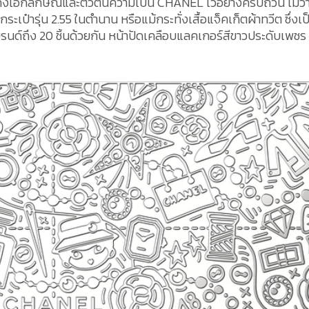
ึงเอกลักษณ์และตัวตนความเป็น CHANEL ไว้อย่างครบถ้วน ไม่ว่
กระเป๋ารุ่น 2.55 ในตำนาน หรือแม้กระทั่งเสื้อแจ็คเก็ตผ้าทวีต ซึ่งเป
์ถึง 20 ชิ้นด้วยกัน หน้าปัดเคลือบแลคเกอร์สีขาวประดับเพชร