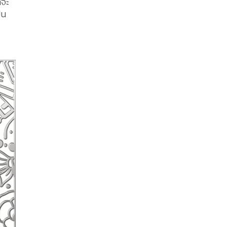
าจะ
็น