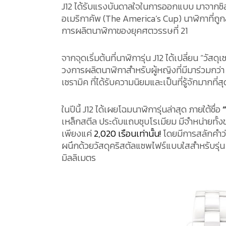
J12 ได้รับแรงบันดาลใจในการออกแบบ มาจากซิลลู
อเมริกาคัพ (The America’s Cup) นาฬิกาที่ถู
การผลิตนาฬิกาของยุคศตวรรษที่ 21
จากจุดเริ่มต้นที่นาฬิการุ่น J12 ได้เปลี่ยน “วัสดุ
วงการผลิตนาฬิกาสำหรับผู้หญิงที่มีมาร่วมกว่า 2
เซรามิค ที่ได้รับความนิยมและเป็นที่รู้จักมากที่
ในปีนี้ J12 ได้เผยโฉมนาฬิการุ่นล่าสุด ภายใต้ชื่อ
เหล็กสตีล ประดับแถบชุบโรเมียม มีจำหน่ายทั
เพียงแค่
2,020 เรือนเท่านั้น!
โดยมีการสลักคำว่า
ผนึกด้วยวัสดุคริสตัลแซพไฟร์แบบใสสำหรับรุ่
มิลลิเมตร