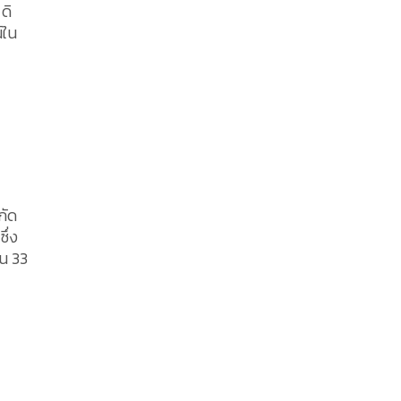
ดิ
์ใน
กัด
ึ่ง
น 33