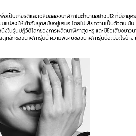
 เพื่อเป็นเกียรติและเฉลิมฉลองนาฬิกาในตำนานอย่าง J12 ที่มีอายุค
ลี่ยนแปลง ให้เข้ากับยุคสมัยอยู่เสมอ โดยไม่เสียความเป็นตัวตน นับ
็นหนึ่งในรุ่นปฏิวัติโลกของการผลิตนาฬิกาสุดหรู และมีชื่อเสียงยาว
สดุหลักของนาฬิการุ่นนี้ ความพิเศษของนาฬิการุ่นนี้จะมีอะไรบ้าง 