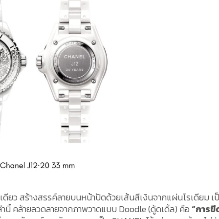
เดียว สร้างสรรค์ลายบนหน้าปัดด้วยเส้นสีเงินจากแผ่นโรเดียม เป
นี้ คล้ายลวดลายจากภาพวาดแบบ Doodle (ดู้ดเดิ้ล) คือ
“การขี