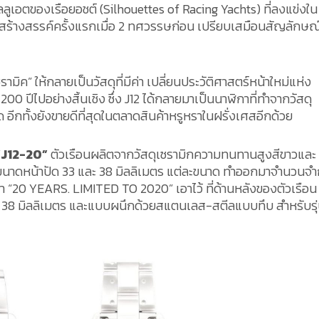
เอตของเรือยอชต์ (Silhouettes of Racing Yachts) ที่ลงแข่งใน 
กสร้างสรรค์ครั้งแรกเมื่อ 2 ทศวรรษก่อน เปรียบเสมือนสัญลักษณ
เซรามิค” ให้กลายเป็นวัสดุที่มีค่า เปลี่ยนประวัติศาสตร์หน้าใหม่แห่ง
00 ปีไปอย่างสิ้นเชิง ซึ่ง J12 ได้กลายมาเป็นนาฬิกาที่ทำจากวัสดุ
สุด อีกทั้งยังขายดีที่สุดในตลาดสินค้าหรูหราในฝรั่งเศสอีกด้วย
“J12-20”
ตัวเรือนผลิตจากวัสดุเซรามิกความทนทานสูงสีขาวและ
้งขนาดหน้าปัด 33 และ 38 มิลลิเมตร แต่ละขนาด ทำออกมาจำนวนจำ
 “20 YEARS. LIMITED TO 2020” เอาไว้ ที่ด้านหลังของตัวเรือน ซ
น 38 มิลลิเมตร และแบบผนึกด้วยสแตนเลส-สตีลแบบทึบ สำหรับรุ่