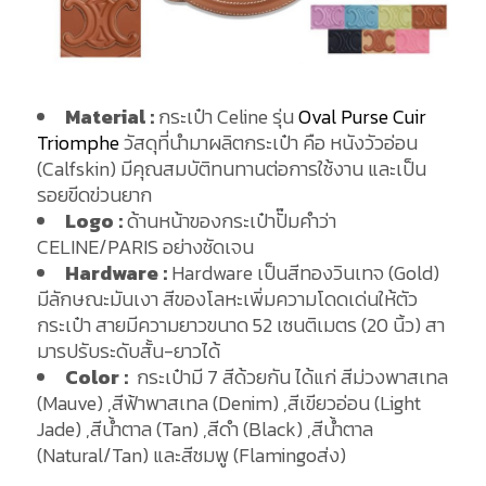
Material :
กระเป๋า Celine รุ่น
Oval Purse Cuir
Triomphe
วัสดุที่นำมาผลิตกระเป๋า คือ หนังวัวอ่อน
(Calfskin) มีคุณสมบัติทนทานต่อการใช้งาน และเป็น
รอยขีดข่วนยาก
Logo :
ด้านหน้าของกระเป๋าปั๊มคำว่า
CELINE/PARIS อย่างชัดเจน
Hardware :
Hardware เป็นสีทองวินเทจ (Gold)
มีลักษณะมันเงา สีของโลหะเพิ่มความโดดเด่นให้ตัว
กระเป๋า สายมีความยาวขนาด 52 เซนติเมตร (20 นิ้ว) สา
มารปรับระดับสั้น-ยาวได้
Color :
กระเป๋ามี 7 สีด้วยกัน ได้แก่ สีม่วงพาสเทล
(Mauve) ,สีฟ้าพาสเทล (Denim) ,สีเขียวอ่อน (Light
Jade) ,สีน้ำตาล (Tan) ,สีดำ (Black) ,สีน้ำตาล
(Natural/Tan) และสีชมพู (Flamingoส่ง)