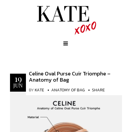
Celine Oval Purse Cuir Triomphe –
19
Anatomy of Bag
JUN
BY
KATE
ANATOMY OF BAG
SHARE