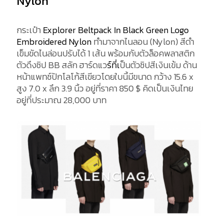
Nylon
กระเป๋า
Explorer Beltpack In Black Green Logo
Embroidered Nylon
ทำมาจากไนลอน (Nylon) สีดำ
เข็มขัดไนล่อนปรับได้ 1 เส้น พร้อมกับตัวล็อคพลาสติก
ตัวดึงซิป BB สลัก ฮาร์ดแว
ร์ที่เ
ป็นตัวซิปสีเงินเข้ม ด้าน
หน้าแพทช์ปักโลโก้สีเขียวโ
ดยใบนี้มีขนาด กว้าง 15.6 x
สูง 7.0 x ลึก 3.9 นิ้ว
อยู่ที่ราคา
850
$
คิดเป็นเงินไทย
อยู่ที่ประมาณ 28,000 บาท