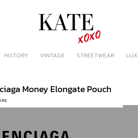
ดูหนังออนไลน์
HISTORY
HISTORY
VINTAGE
VINTAGE
STREETWEAR
STREETWEAR
LUX
LUX
ciaga Money Elongate Pouch
ARE