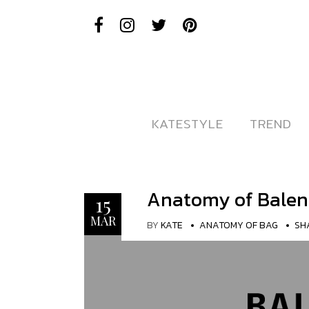
KATESTYLE
KATESTYLE
TREND
TREND
Anatomy of Balen
15
MAR
BY
KATE
ANATOMY OF BAG
SH