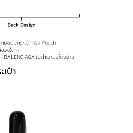
วตามฉบับกระเป๋าทรง Pouch
ส่ของใด ๆ
ำว่า BALENCIAGA ในตำแหน่งข้างล่าง
ะเป๋า