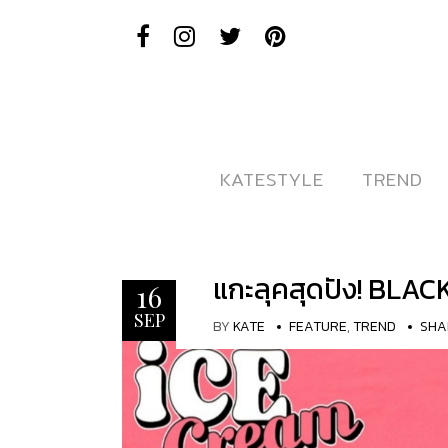
KATESTYLE
KATESTYLE
TREND
TREND
แกะลุคสุดปัง! BLA
16
SEP
BY
KATE
FEATURE
,
TREND
SHA