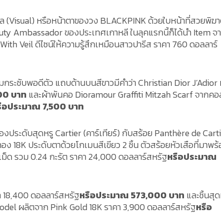
ิชวล (Visual) หรือหน้าตาของวง BLACKPINK ด้วยใบหน้าที่สวยพิฆ
eauty Ambassador ของประเทศเกาหลี ในลุคแรกนี้ก็ได้นำ Item จ
With Veil
ดีไซน์ให้ความรู้สึกเหมือนสาวปารีส ราคา 760 ดอลลาร์
ามกระชับพอดีตัว แถบด้านบนสีขาวมีคำว่า Christian Dior J’Adior
500 บาท
และผ้าพันคอ
Dioramour Graffiti Mitzah Scarf
จากคอ
รือประมาณ 7,500 บาท
่องประดับสุดหรู Cartier (คาร์เทียร์) กับสร้อย
Panthère de Cart
อง 18K ประดับตาด้วยโกเมนสีเขียว 2 ชิ้น ตัวสร้อยหัวเสือที่มาพร้
เม็ด รวม 0.24 กะรัต ราคา 24,000 ดอลลาร์สหรัฐ
หรือประมาณ
าคา 18,400 ดอลลาร์สหรัฐ
หรือประมาณ 573,000 บาท
และชิ้นสุด
Model ผลิตจาก Pink Gold 18K ราคา 3,900 ดอลลาร์สหรัฐ
หรือ