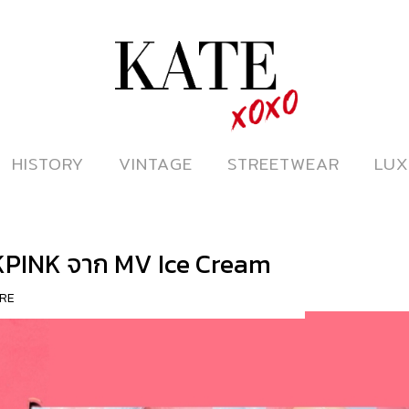
ดูหนังออนไลน์
HISTORY
HISTORY
VINTAGE
VINTAGE
STREETWEAR
STREETWEAR
LUX
LUX
CKPINK จาก MV Ice Cream
RE