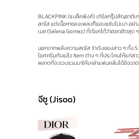
BLACKPINK (แบล็คพิงค์) เกิร์ลกรุ๊ปสัญชาติเ
สดใส แต่เนื้อหาของเพลงก็แอบแซ่บไม่เบา อย่
เมซ (Selena Gomez) ที่เรียกได้ว่าฮอตฮิตสุด ๆ 
นอกจากพลังความสดใส ร่าเริงของสาว ๆ ทั้ง 5
ไอศครีมกันแล้ว Item ต่าง ๆ ที่ประโคมให้แก่สาว 
พลาดที่จะรวบรวมมาให้เหล่าแฟนคลับได้อิจฉาตา
จีซู (Jisoo)