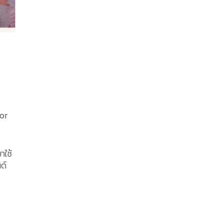
ior
าใช้
ด์