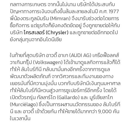
กลทางการเกษตร จากนั้นไม่นาน บริษัทได้ประสบกับ
ปัญหาทางการเงินจนถึงขั้นล้มละลายลงในปี ค.ศ. 1977
พี่น้องตระกูลมิมรัน (Mimran) จึงมารับช่วงต่อโดยการ
ซื้อกิจการ แต่ธุรกิจก็ยังคงติดขัดอยู่ จึงถูกขายต่อให้กับ
บริษัท
ไครสเลอร์ (Chrysler)
และถูกขายต่ออีกทอดไป
ยังกลุ่มทุนจากอินโดนีเซีย
ในท้ายที่สุดบริษัท อาวดี้ อาเก (AUDI AG) เครือฟ็อลคส์
วาเกินกรุ๊ป (Volkswagen) ได้เข้ามาดูแลกิจการแล้วก็ได้
ทำให้ ลัมโบร์กีนี กลับมามั่นคงอีกครั้งจากการดูแล
พัฒนาตัวผลิตภัณฑ์ จากวิศวกรและทีมงานของทาง
เยอรมันที่มีความมุ่งมั่น บวกกับบริษัทมีเงินทุนมหาศาล
ทำให้ลัมโบร์กีนีหวนสู่วงการซูเปอร์คาร์อีกครั้ง โดยได้
เปิดตัวรถรุ่น กัลลาร์โด (Gallardo) และ มูร์เซียลาโก
(Murciélago) ซึ่งเป็นการผสานนวัตกรรมของ ลัมโบร์กี
นี และ อาวดี้ เข้าด้วยกัน ทำให้ขายได้มากกว่า 9,000 คัน
ในเวลานั้น