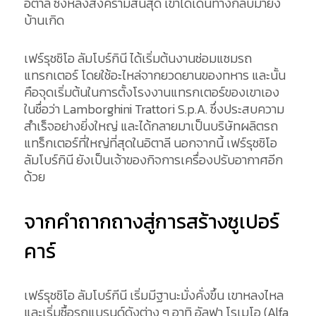
อิตาลี ซึ่งหลังสงครามสิ้นสุด เขาได้เดินทางกลับมายัง
บ้านเกิด
เฟร์รุชชิโอ ลัมโบร์กินี ได้เริ่มต้นงานซ่อมแซมรถ
แทรกเตอร์ โดยใช้อะไหล่จากยวดยานของทหาร และนั้น
คือจุดเริ่มต้นในการตั้งโรงงานแทรกเตอร์ของเขาเอง
ในชื่อว่า Lamborghini Trattori S.p.A. ซึ่งประสบความ
สำเร็จอย่างยิ่งใหญ่ และได้กลายมาเป็นบริษัทผลิตรถ
แทร็กเตอร์ที่ใหญ่ที่สุดในอิตาลี นอกจากนี้ เฟร์รุชชิโอ
ลัมโบร์กินี ยังเป็นเจ้าของกิจการเครื่องปรับอากาศอีก
ด้วย
จากคำถากถางสู่การสร้างซูเปอร์
คาร์
เฟร์รุชชิโอ ลัมโบร์กีนี เริ่มมีฐานะมั่งคั่งขึ้น เขาหลงไหล
และเริ่มซื้อรถแบรนด์ดังต่าง ๆ อาทิ อัลฟา โรเมโอ (Alfa