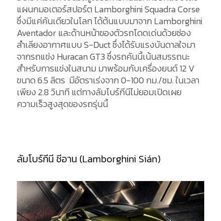
แผนกมอเตอร์สปอร์ต Lamborghini Squadra Corse
ซึ่งมีแค่คันเดียวในโลก ได้ต้นแบบมาจาก Lamborghini
Aventador และด้านหน้าของตัวรถโดดเด่นด้วยช่อง
ลำเลียงอากาศแบบ S-Duct ซึ่งได้รับแรงบันดาลใจมา
จากรถแข่ง Huracan GT3 ซึ่งรถคันนี้เน้นสมรรถนะ
สำหรับการแข่งในสนาม มาพร้อมกับเครื่องยนต์ 12 V
ขนาด 6.5 ลิตร มีอัตราเร่งจาก 0-100 กม./ชม. ในเวลา
เพียง 2.8 วินาที แต่ทางลัมโบร์กีนีไม่ยอมเปิดเผย
ความเร็วสูงสุดของรถรุ่นนี้
ลัมโบร์กีนี ชีอาน (Lamborghini Sián)