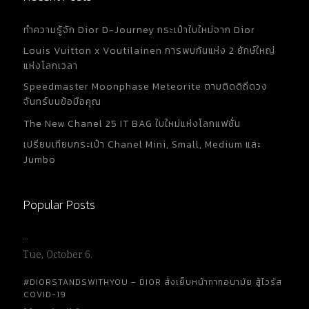
ทำความรู้จัก Dior D-Journey กระเป๋าใบใหม่จาก Dior
Louis Vuitton x Voutilainen การพบกันแห่ง 2 ยักษ์ใหญ่
แห่งโลกเวลา
Speedmaster Moonphase Meteorite ตามติดดิถีดวง
จันทร์บนข้อมือคุณ
The New Chanel 25 IT BAG ใบใหม่แห่งโลกแฟชั่น
เปรียบเทียบกระเป๋า Chanel Mini, Small, Medium และ
Jumbo
Popular Posts
…
Tue, October 6.
#DIORSTANDSWITHYOU – DIOR สั่งเย็บหน้ากากอนามัย สู้ไวรัส
COVID-19