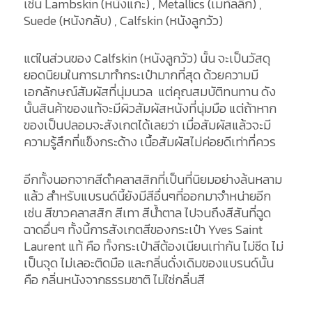
เช่น Lambskin (หนังแกะ) , Metallics (เมทัลลิก) ,
Suede (หนังกลับ) , Calfskin (หนังลูกวัว)
แต่ในส่วนของ Calfskin (หนังลูกวัว) นั้น จะเป็นวัสดุ
ยอดนิยมในการมาทำกระเป๋ามากที่สุด ด้วยความมี
เอกลักษณ์สัมผัสที่นุ่มนวล แต่คุณสมบัติทนทาน ดัง
นั้นสินค้าของแท้จะมีผิวสัมผัสหนังที่นุ่มมือ แต่ถ้าหาก
ของเป็นปลอมจะสังเกตได้เลยว่า เมื่อสัมผัสแล้วจะมี
ความรู้สึกที่แข็งกระด้าง เนื้อสัมผัสไม่ค่อยดีเท่าที่ควร
อีกทั้งนอกจากสีดำคลาสสิกที่เป็นที่นิยมอย่างล้นหลาม
แล้ว สำหรับแบรนด์นี้ยังมีสีอื่นๆที่ออกมาจำหน่ายอีก
เช่น สีขาวคลาสสิก สีเทา สีน้ำตาล ไปจนถึงสีสันที่ฉูด
ฉาดอื่นๆ ทั้งนี้การสังเกตสีของกระเป๋า Yves Saint
Laurent แท้ คือ ทั้งกระเป๋าสีต้องเนียนเท่ากัน ไม่ซีด ไม่
เป็นจุด ไม่เลอะติดมือ และกลิ่นดั่งเดิมของแบรนด์นั้น
คือ กลิ่นหนังจากธรรมชาติ ไม่ใช่กลิ่นสี