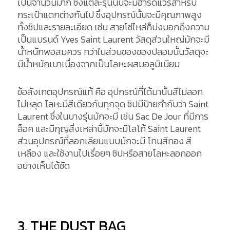
เป็นจำนวนมาก ซึ่งแต่ละรุ่นนั้นจะมีฮาร์ดแวร์สำหรับ
กระเป๋าแตกต่างกันไป ซึ่งอุปกรณ์นั้นจะมีคุณภาพสูง
ทั้งซิปและรายละเอียด เช่น สายโซ่ไหล่ก็บ่งบอกถึงความ
เป็นแบรนด์ Yves Saint Laurent วัสดุส่วนใหญ่มักจะมี
น้ำหนักพอสมควร ทว่าในส่วนของของปลอมนั้นวัสดุจะ
มีน้ำหนักเบาเนื่องจากเป็นโลหะผสมอลูมิเนียม
ข้อสังเกตอุปกรณ์แท้ คือ อุปกรณ์ที่ได้มานั้นสีไม่ลอก
ไม่หลุด โลหะมีสีเดียวกันทุกจุด ซิปมีป้ายกำกับว่า Saint
Laurent ซึ่งในบางรุ่นมักจะมี เช่น Sac De Jour ที่มีการ
ล็อค และมีกุญสิ่งเหล่านี้มักจะมีโลโก้ Saint Laurent
ส่วนอุปกรณ์ที่ลอกเลียนแบบมักจะมี โทนสีทอง สี
เหลือง และใช้งานไปเรื่อยๆ ซิปหรือสายโลหะลอกออก
อย่างเห็นได้ชัด
3. THE DUST BAG