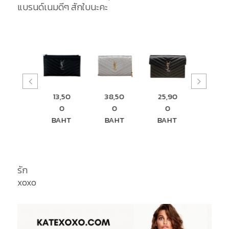
แบรนด์เนมดีๆ สักใบนะคะ
13,50
38,50
25,90
29,00
9,90
0
0
0
0
BAH
BAHT
BAHT
BAHT
BAHT
รัก
xoxo