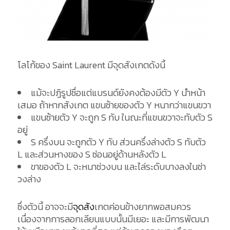
โลโก้ของ Saint Laurent มีจุดสังเกตดังนี้
แม้จะปฎิรูปชื่อแต่แบรนด์ยังคงต้องมีตัว Y นำหน้า
เสมอ ถ้าหากสังเกต แขนซ้ายของตัว Y หนากว่าแขนขวา
แขนซ้ายตัว Y จะถูก S ทับ ในณะที่แขนขวาจะทับตัว S
อยู่
S ครึ่งบน จะถูกตัว Y ทับ ส่วนครึ่งล่างตัว S ทับตัว
L และส่วนหางของ S ซ่อนอยู่ด้านหลังตัว L
ขาของตัว L จะหนาช่วงบน และไล่ระดับบางลงในช่า
วงล่าง
ซึ่งตัวนี้ อาจจะมี
จุดสัง
เกตค่อนข้างยากพอสมควร
เนื่องจากการลอกเลียนแบบนั้นมีเยอะ และมีการพัฒนา