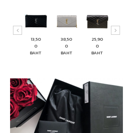
13,50
38,50
25,90
29,0
1,500
0
0
0
0
BAHT
BAHT
BAHT
BAHT
BAH