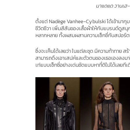
นาแดแด วานเฮ-ซี
ตั้งแต่ Nadège Vanhee-Cybulski ได้เข้ามาก
ชีวิตชีวา เพิ่มสีสันของเสื้อผ้าให้กับแบรนด์ดูสน
หลากหลาย ทั้งผสมผสานความเซ็กซี่กับสปอร์ตเข้า
ซึ่งจะเห็นได้เลยว่า ในแต่ละชุด มีความท้าทาย ส
สามารถดึงเอาเสน่ห์และตัวตนของเธอเองลงมาใ
เท่แบบเซ็กซี่อย่างเด่นชัดแบบหาที่ติไม่ได้เลยทีเ