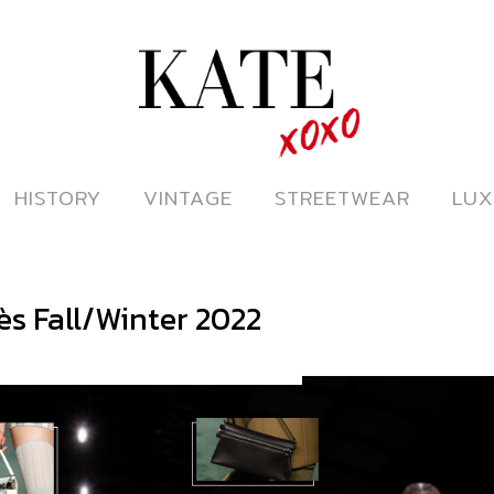
ดูหนังออนไลน์
HISTORY
HISTORY
VINTAGE
VINTAGE
STREETWEAR
STREETWEAR
LUX
LUX
ès Fall/Winter 2022