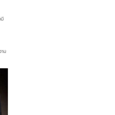
มี
วาม