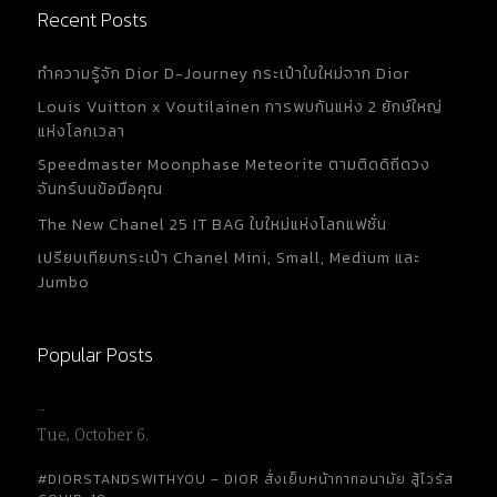
Recent Posts
ทำความรู้จัก Dior D-Journey กระเป๋าใบใหม่จาก Dior
Louis Vuitton x Voutilainen การพบกันแห่ง 2 ยักษ์ใหญ่
แห่งโลกเวลา
Speedmaster Moonphase Meteorite ตามติดดิถีดวง
จันทร์บนข้อมือคุณ
The New Chanel 25 IT BAG ใบใหม่แห่งโลกแฟชั่น
เปรียบเทียบกระเป๋า Chanel Mini, Small, Medium และ
Jumbo
Popular Posts
…
Tue, October 6.
#DIORSTANDSWITHYOU – DIOR สั่งเย็บหน้ากากอนามัย สู้ไวรัส