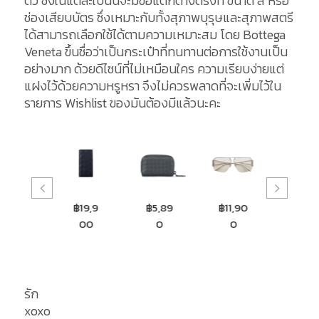
ตัว ซึ่งในแต่ละใบนั้นจะมีข้อแตกต่างตรงที่ ขนาด สี หรือ
ช่องเสียบบัตร ซึ่งเหมาะกับทั้งสุภาพบุรุษและสุภาพสตรี
ได้สามารถเลือกใช้ได้ตามความเหมาะสม โดย Bottega
Veneta ขึ้นชื่อว่าเป็นกระเป๋าที่ทนทานต่อการใช้งานเป็น
อย่างมาก ด้วยดีไซน์ที่ไม่เหมือนใคร ความเรียบง่ายแต่
แฝงไว้ด้วยความหรูหรา จึงไม่ควรพลาดที่จะเพิ่มไว้ใน
รายการ Wishlist ของมันต้องมีแล้วนะคะ
฿19,9
฿5,89
฿11,90
฿13,50
฿15,9
00
0
0
0
9
รัก
xoxo