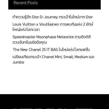
เฉพาะตัวที่น่าสนใจแตกต่างกันออกไป แต่ละแบรนด์ที่ได้
Recent Posts
ทำการรวมข้อมูลมานั้น เรียกได้ว่าเป็น ITEM เด็ด ที่ไม่ว่า
จะซื้อมาใช้เอง หรือเพื่อเป็นข้อมูลสำหรับสาว ๆ ที่
ทำความรู้จัก Dior D-Journey กระเป๋าใบใหม่จาก Dior
ต้องการซื้อของขวัญให้คนรัก ก็นับว่าโดนใจไม่ใช่น้อย จะ
Louis Vuitton x Voutilainen การพบกันแห่ง 2 ยักษ์
มีรุ่นไหนบ้างนั้น ติดตามไปพร้อม ๆ กันเลยค่ะ Hermes
ใหญ่แห่งโลกเวลา
เริ่มต้นด้วยกระเป๋าจากแบรนด์สุดหรูจากแบรนด์
Speedmaster Moonphase Meteorite ตามติดดิถี
Hermes อย่าง MC² Copernic Wallet ขึ้นชื่อว่า
ดวงจันทร์บนข้อมือคุณ
Hermes คงไม่พ้นความหรูหรา มีระดับอย่างแน่นอน มา
พร้อมกับหนังจระเข้ Mississippiensis เคลือบด้าน
The New Chanel 25 IT BAG ใบใหม่แห่งโลกแฟชั่น
สวยงาม ทนทานต่อการใช้งาน ด้านในมาพร้อมกับช่องใส่
เปรียบเทียบกระเป๋า Chanel Mini, Small, Medium และ
บัตร 8 ช่อง และช่องใส่ธนบัตร 1 ช่อง ขนาดกระทัดรัด
Jumbo
10.9 x 8.8 เซนติเมตร (4.3 x 3.5 นิ้ว) สำหรับกระเป๋า
สตางค์ใบงามรุ่นนี้ ราคาอยู่ที่ $4,525 คิดเป็นเงินไทย
ประมาณ 142,000 บาท Dior แบรนด์ดังอย่าง Dior
ได้นำเสนอรุ่น Wallet Black Grained Calfskin With
Dior And Shawn Signature ...