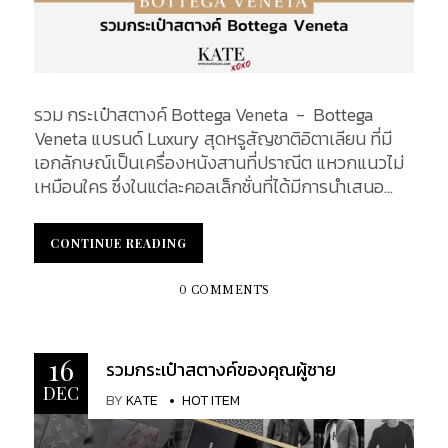
รวม กระเป๋าสตางค์ Bottega Veneta - Bottega
Veneta แบรนด์ Luxury สุดหรูสัญชาติอิตาเลียน ที่มี
เอกลักษณ์เป็นเครื่องหนังสานที่ปราณีต แหวกแนวไม่
เหมือนใคร ซึ่งในแต่ละคอลเล็กชั่นที่ได้มีการนำเสนอ
ออกมานั้น มีจุดเด่นที่แตกต่างกันไป ด้วยการผสม
ผสานเทคนิคการถักสานหนังแบบดั้งเดิมเข้ากับลูกเล่น
CONTINUE READING
CONTINUE READING
ใหม่ ๆ อย่างลงตัว เรียกได้ว่า สามารถเลือกได้ตามการใช้
งานที่เหมาะสมเลยค่ะ ในบทความนี้ เราได้ทำการ
0 COMMENTS
รวบรวมกระเป๋าสตางค์รุ่นฮิต ที่ควรมีในปี 2020 จะมีรุ่น
ใดบ้างนั้น ตามไปดูพร้อม ๆ กันเลยค่ะ...
16
รวมกระเป๋าสตางค์ของคุณผู้ชาย
DEC
BY
KATE
HOT ITEM