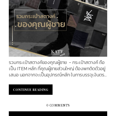
รวมกระเป๋าสตางค์ของคุณผู้ชาย - กระเป๋าสตางค์ ถือ
เป็น ITEM หลัก ที่คุณผู้ชายส่วนใหญ่ ต้องพกติดตัวอยู่
เสมอ นอกจากจะเป็นอุปกรณ์หลัก ในการบรรจุเงินตรา
รวมถึงบัตรต่าง ๆ แล้วนั้น รูปแบบของกระเป๋าที่ใช้ ยัง
สามารถบ่งบอกไลฟ์สไตล์ของบุคคลผู้เป็นเจ้าของได้อีก
CONTINUE READING
CONTINUE READING
ด้วย การเลือกซื้อกระเป๋าสตางค์ดี ๆ สักใบ จึงนับเป็น
เรื่องที่สำคัญอย่างหนึ่ง ที่ไม่ควรมองข้าม วันนี้เราได้
ทำการรวบรวมกระเป๋าสตางค์แบรนด์ดังแบรนด์ฮิต
0 COMMENTS
สำหรับคุณผู้ชาย ซึ่งในแต่ละรุ่น มีเอกลักษณ์และจุดเด่น