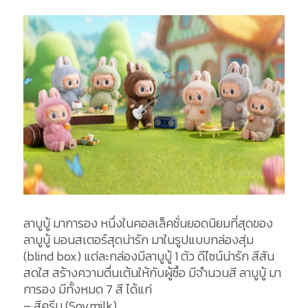
ลาบูบู้ มาการอง หนึ่งในคอลเล็คชั่นยอดนิยมที่สุดของ
ลาบูบู้ มอนสเตอร์สุดน่ารัก มาในรูปแบบกล่องสุ่ม
(blind box) แต่ละกล่องมีลาบูบู้ 1 ตัว ดีไซน์น่ารัก สีสัน
สดใส สร้างความตื่นเต้นให้กับผู้ซื้อ มีจำนวนสี ลาบูบู้ มา
การอง มีทั้งหมด 7 สี ได้แก่
– สีครีม (Soymilk)