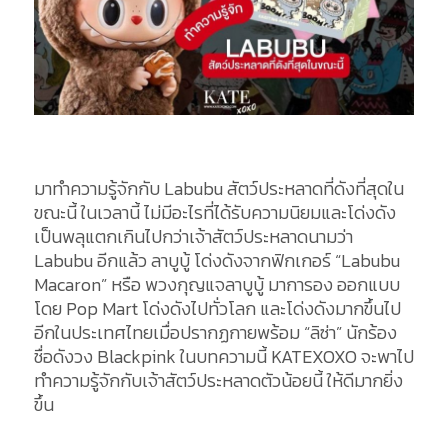
มาทำความรู้จักกับ Labubu สัตว์ประหลาดที่ดังที่สุดใน
ขณะนี้ ในเวลานี้ ไม่มีอะไรที่ได้รับความนิยมและโด่งดัง
เป็นพลุแตกเกินไปกว่าเจ้าสัตว์ประหลาดนามว่า
Labubu อีกแล้ว ลาบูบู้ โด่งดังจากฟิกเกอร์ “Labubu
Macaron” หรือ พวงกุญแจลาบูบู้ มาการอง ออกแบบ
โดย Pop Mart โด่งดังไปทั่วโลก และโด่งดังมากขึ้นไป
อีกในประเทศไทยเมื่อปรากฏกายพร้อม “ลิซ่า” นักร้อง
ชื่อดังวง Blackpink ในบทความนี้ KATEXOXO จะพาไป
ทำความรู้จักกับเจ้าสัตว์ประหลาดตัวน้อยนี้ ให้ดีมากยิ่ง
ขึ้น