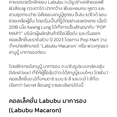
คาแรคเตอร์หลักของ Labubu จะมีรูปร่างคล้ายเอลฟ์
ผิวสีชมพู ดวงตาโต ปากกว้าง ฟันแหลมคม หูยาว และ
สวมชุดกระต่าย นิสัยของลาบูบู้ซุกซน ขี้เล่น แต่ใจดี ชอบ
ช่วยเหลือผู้อื่น โดยเริ่มเป็นที่รู้จักอย่างแพร่หลาย เมื่อปี
2018 เมื่อ Kasing Lung ได้ทำการเซ็นสัญญากับ “POP
MART” บริษัทผู้ผลิตสินค้าดีไซน์ชื่อดัง และเริ่มออก
คอลเล็กชั่นแรกในช่วง ปี 2023 โดยทาง Pop Mart วาง
จำหน่ายฟิกเกอร์ “Labubu Macaron” หรือ พวงกุญแจ
ลาบูบู้ มาการองก่อน
โดยฟิกเกอร์ลาบูบู้ มาการอง จะมาในรูปแบบกล่องสุ่ม
(blind box) ทำให้ผู้ซื้อลุ้นว่าจะได้ลาบูบู้แบบไหน โดยใน 1
คอลเล็กชั่นจะมีทั้งหมด 6 แบบ 6 สี และจะมี 1 สีที่จะ
เรียกว่า Secret ซ้อนอยู่ รายละเอียดมีดังนี้
คอลเล็คชั่น Labubu มาการอง
(Labubu Macaron)