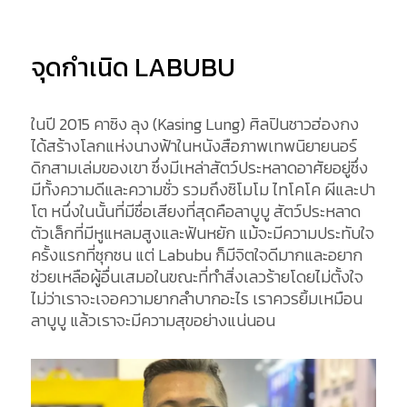
จุดกำเนิด LABUBU
ในปี 2015 คาซิง ลุง (Kasing Lung) ศิลปินชาวฮ่องกง
ได้สร้างโลกแห่งนางฟ้าในหนังสือภาพเทพนิยายนอร์
ดิกสามเล่มของเขา ซึ่งมีเหล่าสัตว์ประหลาดอาศัยอยู่ซึ่ง
มีทั้งความดีและความชั่ว รวมถึงซิโมโม ไทโคโค ผีและปา
โต หนึ่งในนั้นที่มีชื่อเสียงที่สุดคือลาบูบู สัตว์ประหลาด
ตัวเล็กที่มีหูแหลมสูงและฟันหยัก แม้จะมีความประทับใจ
ครั้งแรกที่ซุกซน แต่ Labubu ก็มีจิตใจดีมากและอยาก
ช่วยเหลือผู้อื่นเสมอในขณะที่ทำสิ่งเลวร้ายโดยไม่ตั้งใจ
ไม่ว่าเราจะเจอความยากลำบากอะไร เราควรยิ้มเหมือน
ลาบูบู แล้วเราจะมีความสุขอย่างแน่นอน