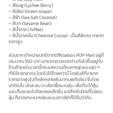
– สีชมพู (Lychee Berry)
– สีเขียว (Green Grape)
– สีฟ้า (Sea Salt Coconut)
– สีเทา (Sesame Bean)
– สีน้ำตาล (Toffee)
– สีน้ำตาลเข้ม (Chestnut Cocoa) : เป็นสีพิเศษ หายาก
ราคาสูง
ส่วนราคาจำหน่ายปกติจากOfficialของ POP Mart อยู่ที่
ประมาณ 550 บาท แต่ราคาอาจแตกต่างกันไปขึ้นอยู่กับ
ร้านค้าและในเวลานี้กระแสความต้องการพุ่งแรงสุด ๆ
ทำให้ราคาอาจจะโดดไปได้ไกลกว่านี้ โดยในสีที่หายาก
ราคาอาจพุ่งไปที่หลักหลายพันบาทเลยทีเดียว ซึ่งโดย
ปกติแล้ว นักสะสม จะเลือกซื้อแบบสุ่ม เพื่อที่จะได้ลุ้น
และเก็บสะสมไปทีละคอลเล็กชั่น แต่สำหรับใครที่ไม่ชอบ
ลุ้น ก็อาจยกเหมากล่องแบบสาวลิซ่าก็ได้ไม่ว่ากัน