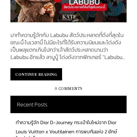
มาทำความรู้จักกับ Labubu สัตว์ประหลาดที่ดังที่สุดใน
ขณะนี้ ในเวลานี้ ไม่มีอะไรที่ได้รับความนิยมและโด่งดัง
เป็นพลุแตกเกินไปกว่าเจ้าสัตว์ประหลาดนามว่า
Labubu อีกแล้ว ลาบูบู้ โด่งดังจากฟิกเกอร์ "Labubu
Macaron" หรือ พวงกุญแจลาบูบู้ มาการอง ออกแบบ
โดย Pop Mart โด่งดังไปทั่วโลก และโด่งดังมากขึ้นไป
CONTINUE READING
CONTINUE READING
อีกในประเทศไทยเมื่อปรากฏกายพร้อม "ลิซ่า" นักร้อง
ชื่อดังวง Blackpink ในบทความนี้ KATEXOXO จะพาไป
0 COMMENTS
ทำความรู้จักกับเจ้าสัตว์ประหลาดตัวน้อยนี้ ให้ดีมากยิ่ง
ขึ้น จุดกำเนิด LABUBU ในปี 2015 คาซิง ลุง (Kasing
Recent Posts
Lung) ศิลปินชาวฮ่องกง ได้สร้างโลกแห่งนางฟ้าใน
หนังสือภาพเทพนิยายนอร์ดิกสามเล่มของเขา ซึ่งมีเหล่า
ทำความรู้จัก Dior D-Journey กระเป๋าใบใหม่จาก Dior
สัตว์ประหลาดอาศัยอยู่ซึ่งมีทั้งความดีและความชั่ว รวม
ถึงซิโมโม ไทโคโค ผีและปาโต หนึ่งในนั้นที่มีชื่อเสียง
Louis Vuitton x Voutilainen การพบกันแห่ง 2 ยักษ์