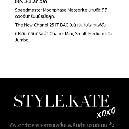
ที่สุดคือลาบูบู สัตว์ประหลาดตัวเล็กที่มีหูแหลมสูงและ
ใหญ่แห่งโลกเวลา
ฟันหยัก แม้จะมีความประทับใจครั้งแรกที่ซุกซน แต่
Speedmaster Moonphase Meteorite ตามติดดิถี
Labubu ก็มีจิตใจดีมากและอยากช่วยเหลือผู้อื่นเสมอใน
ดวงจันทร์บนข้อมือคุณ
ขณะที่ทำสิ่งเลวร้ายโดยไม่ตั้งใจ ไม่ว่าเราจะเจอความ
The New Chanel 25 IT BAG ใบใหม่แห่งโลกแฟชั่น
ยากลำบากอะไร เราควรยิ้มเหมือนลาบูบู แล้วเราจะมี
เปรียบเทียบกระเป๋า Chanel Mini, Small, Medium และ
ความสุขอย่างแน่นอน คาซิง ลุง (Kasing Lung) ศิลปิน
Jumbo
ชาวฮ่องกง ลาบูบู้ (Labubu) เป็นคาแรกเตอร์มอนส
เตอร์ เอลฟ์เพศหญิง ที่อยู่ในชุดกระต่าย มีดวงตาที่ใหญ่
โต ปากกว้าง ฟันหยัก ไม่มีหาง ได้แรงบันดาลใจมาจาก
เทพนิยายในยุโรป ผสานกับเรื่องราวของเอลฟ์ โดยใน
เวอร์ชั่นแรก Labubu มีลักษณะหน้าเรียว ตัวเรียว ซึ่งใน
ขณะนั้นจับมือกับค่าย How2Work จนเมื่อปี 2019
Kasing Lung ได้เซ็นสัญญากับ Pop Mart คาแรคเตอร์
Labubu...
อัพเดทข่าวสารวงการแฟชั่นและสินค้าแบรนด์เนม ทั้ง