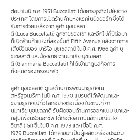
ต่อมาในปี
ค.ศ
. 1951
Buccellati
ได้ขยายธุรกิจไปยังต่าง
ประเทศ โดยการเปิดร้านค้าแห่งแรกในนิวยอร์ก
ซึ่งได้
รับการช่วยเหลือจาก
ลูค่า
บ
ุชเชลลา
ติ
(
Luca
Buccellati
)
ลูกชายของเขา
และอีกไม่กี่ปีต่อมา
ก็เปิดร้านค้าแห่งที่สองขึ้นที่
Fifth
Avenue
หลังจากการ
เสียชีวิตของ
มาริโอ
บุชเชลลาติ
ในปี
ค.ศ
. 1966
ลูค่า
บ
ชเชลลาติ
และน้องชาย
จานมาเรีย
บ
ุชเชลลา
ติ
(
Gianmaria
Buccellati
)
ก็ได้เข้ามาดูแลกิจการ
ทั้งหมดของครอบครัว
ลูค่า
บุชเชลลาติ
ดูแลด้านการพัฒนาธุรกิจใน
สหรัฐอเมริกา
ในปี
ค.ศ
. 1970
แบรนด์ได้พัฒนาและ
ขยายธุรกิจไปทั่วโลกอย่างต่อเนื่อง
ในขณะที่
จา
นมาเรีย
บุชเชลลาติ
รับผิดชอบด้านการออกแบบ
เขาและ
กลุ่มเพื่อนร่วมอาชีพ
ได้
ก่อตั้งสถาบันอัญมณีแห่ง
อิตาลี
(IGI)
ขึ้นในปี
ค.ศ
. 1973
และเมื่อปี
ค.ศ
.
1979
Buccellati
ได้กลายมาเป็นผู้ผลิตเครื่องประดับ