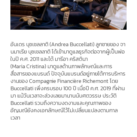
อันเดร บุชเชลลาติ (Andrea
Buccellati)
ลูกชายของ
จา
นมาเรีย
บุชเชลลาติ
ได้เข้ามาดูแลธุรกิจต่อจากผู้เป็นพ่อ
ในปี
ค.ศ
. 2011
และได้
มารีอา คริสตินา
(
Maria
Cristina)
มาดูแลด้านภาพลักษณ์และการ
สื่อสารของแบรนด์
ปัจจุบันแบรนด์อยู่ภายใต้การบริหาร
งานของ
Compagnie
Financière
Richemont
โดย
Buccellati เพิ่งครบรอบ 100 ปี เมื่อปี ค.ศ. 2019 ที่ผ่าน
มา
แม้วันเวลาจะล่วงเลยมานานนับศตวรรษ
ประวัติ
Buccellati รวมถึงความงดงามและคุณภาพของ
อัญมณียังคงเอกลักษณ์ไว้ไม่เปลี่ยนแปลงตามกาล
เวลา