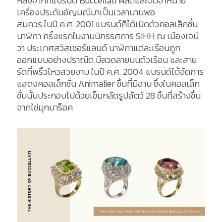
หลังจากที่แบรนด์
Buccellati
ผลิตและจัดจำหน่าย
เครื่องประดับอัญมณีมาเป็นเวลานานพอ
สมควร
ในปี
ค.ศ
. 2001
แบรนด์ก็ได้เปิดตัวคอลเล็กชั่น
นาฬิกา
ครั้งแรกในงานนิทรรศการ
SIHH ณ เมือง
เจนี
วา
ประเทศสวิสเซอร์แลนด์
นาฬิกาแต่ละเรือนถูก
ออกแบบอย่างปราณีต
มีลวดลายบนตัวเรือน
และสาย
รัดที่พริ้วไหวสวยงาม
ในปี
ค.ศ
. 2004
แบรนด์ได้จัดการ
แสดงคอลเล็กชั่น
Animalier
ขึ้นที่มิลาน
ซึ่งในคอลเล็ก
ชั่นนั้นประกอบไปด้วยเข็มกลัดรูปสัตว์
28
ชิ้นที่สร้างขึ้น
จากไข่มุกบาร็อค