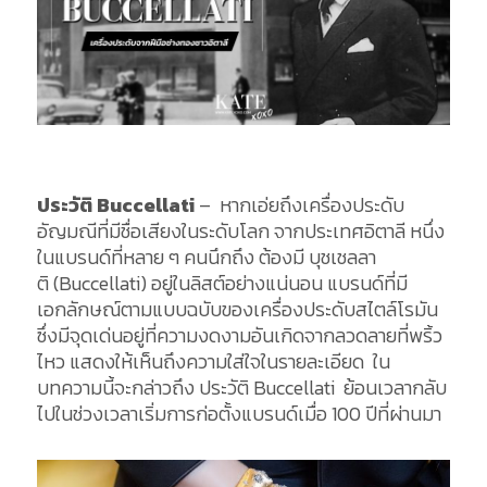
ประวัติ Buccellati
–
หากเอ่ยถึงเครื่องประดับ
อัญมณีที่มีชื่อเสียงในระดับโลก
จากประเทศอิตาลี
หนึ่ง
ในแบรนด์ที่
หลาย
ๆ
คนนึกถึง ต้องมี
บุชเชลลา
ติ
(
Buccellati
) อยู่ในลิสต์อย่างแน่นอน
แบรนด์ที่มี
เอกลักษณ์ตามแบบฉบับของเครื่องประดับสไตล์โรมัน
ซึ่ง
มีจุดเด่นอยู่ที่ความงดงามอันเกิดจากลวดลายที่พริ้ว
ไหว
แสดงให้เห็นถึงความใส่ใจในรายละเอียด
ใน
บทความนี้จะกล่าวถึง
ประวัติ
Buccellati
ย้อนเวลากลับ
ไปในช่วงเวลาเริ่มการก่อตั้งแบรนด์เมื่อ
100
ปีที่ผ่านมา