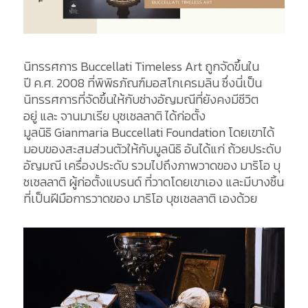
นิทรรศการ
Buccellati
Timeless Art
ถูกจัดขึ้นใน
ปี
ค.ศ
. 2008
ที่พิพิธภัณฑ์มอสโกเครมลิน
ซึ่งนี่เป็น
นิทรรศการที่จัดขึ้นให้กับช่างอัญมณีที่ยังคงมีชีวิต
อยู่
และ
จานมาเรีย
บุชเชลลาติ
ได้ก่อตั้ง
มูลนิธิ
Gianmaria
Buccellati
Foundation
โดย
เขาได้
มอบของสะสมส่วนตัวให้กับมูลนิธิ
อัน
ได้แก่
ถ้วยประดับ
อัญมณี
เครื่องประดับ
รวมไปถึงภาพวาดของ
มาริโอ
บุ
ชเชลลาติ
ผู้ก่อตั้งแบรนด์
ที่วาดโดยเขาเอง
และมีบางชิ้น
ที่เป็นฝีมือการวาดของ
มาริโอ
บุชเชลลาติ
เองด้วย