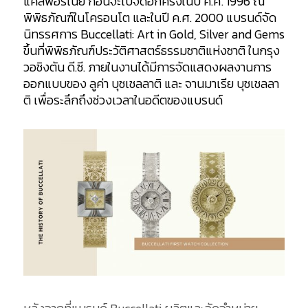
แคลิฟอร์เนีย ก่อนจะไปจัดอีกครั้งในปี ค.ศ. 1996 ณ
พิพิธภัณฑ์ในโครอนโต และในปี ค.ศ. 2000 แบรนด์จัด
นิทรรศการ Buccellati: Art in Gold, Silver and Gems
ขึ้นที่พิพิธภัณฑ์ประวัติศาสตร์ธรรมชาติแห่งชาติ ในกรุง
วอชิงตัน ดี.ซี. ภายในงานได้มีการจัดแสดงผลงานการ
ออกแบบของ ลูค่า บุชเชลลาติ และ จานมาเรีย บุชเชลลา
ติ เพื่อระลึกถึงช่วงเวลาในอดีตของแบรนด์