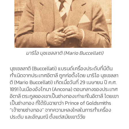
มาริโอ บุชเชลลาติ (Mario Buccellati)
บุชเชลลาติ
(
Buccellati
)
แบรนด์เครื่องประดับที่มีต้น
กำเนิดจากประเทศอิตาลี
ถูกก่อตั้งโดย
มาริโอ
บุชเชลลา
ติ
(Mario
Buccellati
)
เกิดเมื่อวันที่
29
เมษายน
ปี
ค.ศ
.
1891
ในเมืองอังโกนา
(Ancona)
ตอนกลางของประเทศ
อิตาลี ตระกูลของเขาเป็นช่างทองเก่าแก่ในอิตาลี โดย
เขา
เป็นช่างทอง ที่ได้รับฉายาว่า
Prince of Goldsmiths
“
เจ้าชายช่างทอง
”
จากความหลงใหลในการทำเครื่อง
ประดับ
และอัญมณี
ตั้งแต่สมัยเยาว์วัย