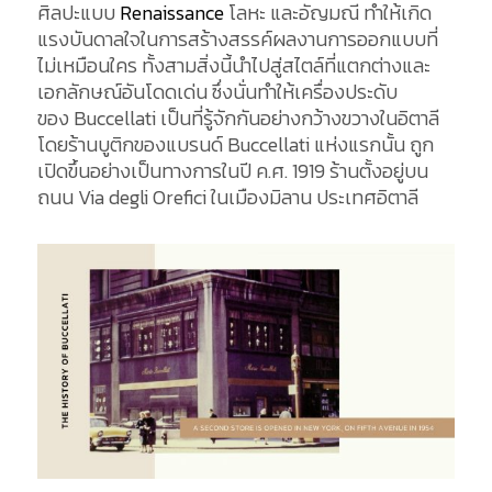
ศิลปะแบบ
Renaissance
โลหะ
และอัญมณี
ทำให้เกิด
แรงบันดาลใจในการสร้างสรรค์ผลงานการออกแบบที่
ไม่เหมือนใคร
ทั้งสามสิ่งนี้นำไปสู่สไตล์ที่แตกต่างและ
เอกลักษณ์อันโดดเด่น
ซึ่ง
นั่นทำให้เครื่องประดับ
ของ
Buccellati
เป็นที่รู้จักกันอย่างกว้างขวางในอิตาลี
โดย
ร้านบูติกของแบรนด์
Buccellati
แห่งแรกนั้น ถูก
เปิดขึ้นอย่างเป็นทางการในปี
ค.ศ
. 1919
ร้าน
ตั้งอยู่บน
ถนน
Via
degli
Orefici
ในเมืองมิลาน
ประเทศอิตาลี