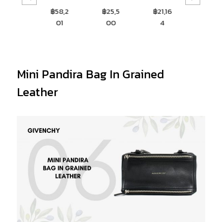
฿58,2
฿25,5
฿21,16
฿8,67
01
00
4
7
Mini Pandira Bag In Grained
Leather