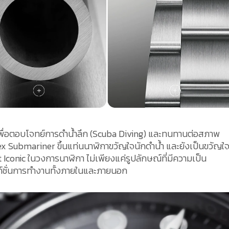
พื่อตอบโจทย์การดำน้ำลึก (Scuba Diving) และทนทานต่อสภาพ
ex Submariner ขึ้นแท่นนาฬิกาขวัญใจนักดำน้ำ และยังเป็นขวัญใ
t Iconic ในวงการนาฬิกา ไม่เพียงแค่รูปลักษณ์ที่มีความเป็น
งก์ชั่นการทำงานทั้งภายในและภายนอก