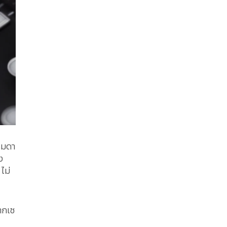
รรมดา
ง
ไม่
ากเซ