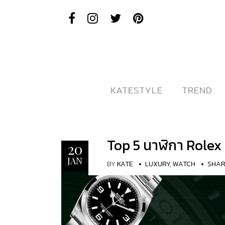
KATESTYLE
KATESTYLE
TREND
TREND
Top 5 นาฬิกา Rolex
20
JAN
BY
KATE
LUXURY
,
WATCH
SHA