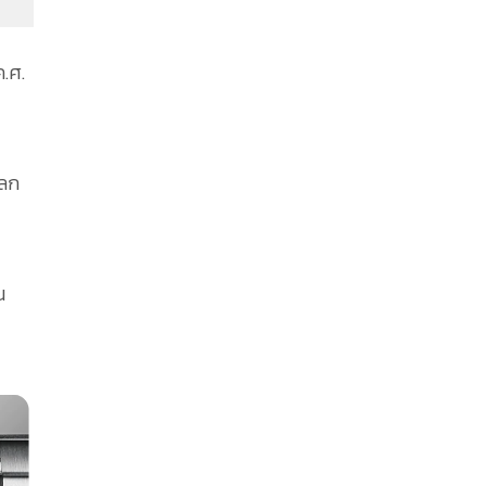
ค.ศ.
โลก
น