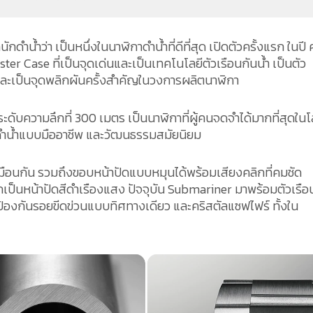
กดำน้ำว่า เป็นหนึ่งในนาฬิกาดำน้ำที่ดีที่สุด เปิดตัวครั้งแรก ในปี 
er Case ที่เป็นจุดเด่นและเป็นเทคโนโลยีตัวเรือนกันน้ำ เป็นตัว
ละเป็นจุดพลิกผันครั้งสำคัญในวงการผลิตนาฬิกา
ระดับความลึกที่ 300 เมตร เป็นนาฬิกาที่ผู้คนจดจำได้มากที่สุดใน
รดำน้ำแบบมืออาชีพ และวัฒนธรรมสมัยนิยม
มือนกัน รวมถึงขอบหน้าปัดแบบหมุนได้พร้อมเสียงคลิกที่คมชัด
กเป็นหน้าปัดสีดำเรืองแสง ปัจจุบัน Submariner มาพร้อมตัวเรือ
ป้องกันรอยขีดข่วนแบบทิศทางเดียว และคริสตัลแซฟไฟร์ ทั้งใน