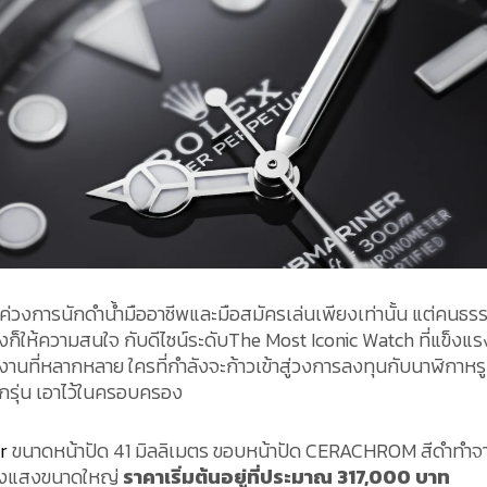
ดแค่วงการนักดำน้ำมืออาชีพและมือสมัครเล่นเพียงเท่านั้น แต่คนธ
งก็ให้ความสนใจ กับดีไซน์ระดับThe Most Iconic Watch ที่แข็งแร
นที่หลากหลาย ใครที่กำลังจะก้าวเข้าสู่วงการลงทุนกับนาฬิกาหรู 
ักรุ่น เอาไว้ในครอบครอง
r
ขนาดหน้าปัด 41 มิลลิเมตร ขอบหน้าปัด CERACHROM สีดำทำจ
เรืองแสงขนาดใหญ่
ราคาเริ่มต้นอยู่ที่ประมาณ 317,000 บาท