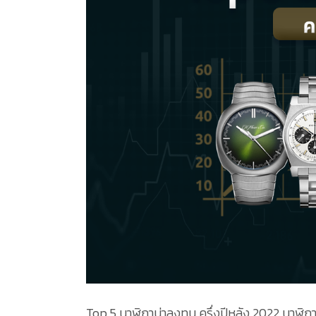
Top 5 นาฬิกาน่าลงทุน ครึ่งปีหลัง 2022 นาฬิ