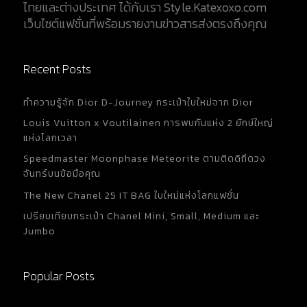
ไทยและต่างประเทศ ได้กับเรา Style.Katexoxo.com
แกะ ตกแต่งด้วย CASSANDRE กระเป๋าใบใหญ่จุของได้
เว็บไซต์แฟชั่นที่พร้อมรายงานข่าวสารส่งตรงถึงคุณ
เยอะ มีช่องเก็บของ 2 ช่องและช่องแบนขนาดใหญ่ ซับใน
ผ้าฝ้าย ฮาร์ดแวร์สีบรอนซ์ ตัวล็อคแบบแม่เหล็ก กระเป๋า
แบน 2...
Recent Posts
ทำความรู้จัก Dior D-Journey กระเป๋าใบใหม่จาก Dior
Louis Vuitton x Voutilainen การพบกันแห่ง 2 ยักษ์ใหญ่
แห่งโลกเวลา
Speedmaster Moonphase Meteorite ตามติดดิถีดวง
จันทร์บนข้อมือคุณ
The New Chanel 25 IT BAG ใบใหม่แห่งโลกแฟชั่น
เปรียบเทียบกระเป๋า Chanel Mini, Small, Medium และ
Jumbo
Popular Posts