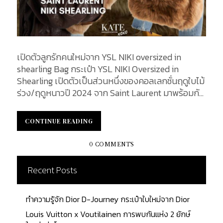
เปิดตัวลูกรักคนใหม่จาก YSL NIKI oversized in
shearling Bag กระเป๋า YSL NIKI Oversized in
Shearling เปิดตัวเป็นส่วนหนึ่งของคอลเลกชั่นฤดูใบไม้
ร่วง/ฤดูหนาวปี 2024 จาก Saint Laurent มาพร้อมกับ
ดีไซน์โอเวอร์ไซส์สุดหรูหรา ตัดเย็บจากหนังแกะเพื่อให้มี
เนื้อสัมผัสนุ่มสบาย ทำให้เหมาะกับอากาศหนาวเย็น ถือ
CONTINUE READING
CONTINUE READING
เป็นชิ้นงานโดดเด่นจากคอลเลกชั่น YSL NIKI และเพิ่ม
ความทันสมัยและเก๋ไก๋ให้กับเครื่องประดับฤดูหนาวแบบ
0 COMMENTS
คลาสสิก ด้วยขนาดตัวกระเป๋าที่ใหญ่และวัสดุขนหนัง
แกะอันอ่อนนุ่มที่ไม่เหมือนใคร ทำให้กระเป๋ารุ่นนี้กลาย
Recent Posts
เป็นที่ชื่นชอบอย่างรวดเร็วในหมู่ผู้นิยมแฟชั่นของ
แบรนด์ YSL และผู้ทรงอิทธิพลในวงการต่าง ๆ รวมถึง
ทำความรู้จัก Dior D-Journey กระเป๋าใบใหม่จาก Dior
Rihanna ซึ่งถูกพบเห็นถือกระเป๋าใบนี้ในปี 2024
KATEXOXO จะพาไปทำความรู้จักกับกระเป๋ารุ่นนี้กันให้
Louis Vuitton x Voutilainen การพบกันแห่ง 2 ยักษ์