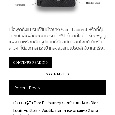
เมื่อพูดถึงแบรนด์ชั้นนำอย่าง Saint Laurent หรือที่คุ้น
ตากันในสัญลักษณ์ แบรนด์ YSL ด้วยดีไซน์ที่เรียบหรู ดู
แพง มาพร้อมกับ รูปแบบที่ทันสมัย ตอบโจทย์สำหรับ
สาวๆ ที่ต้องการกระเป๋าทรงสวยใบโปรดสักใบ และเรียก
ได้ว่า เป็นแบรนด์ที่ได้รับความนิยมสูงอีกแบรนด์ ดังนั้น
เรามาเจาะลึก Anatomy of YSL College Bag หนึ่งใน
CONTINUE READING
CONTINUE READING
กระเป๋ารุ่นที่ขายดีที่สุดของ YSL ทั้งข้อมูลและราย
ละเอียดต่างๆ เพื่อเป็นอีกหนึ่งทางเลือกให้แก่สาวๆ ที่
0 COMMENTS
หลงรัก Saint Laurent Front Design : ด้านหน้าของ
กระเป๋า Material : กระเป๋ารุ่น College นั้น วัสดุหลักๆ
Recent Posts
ทำมาจากหนังแกะ 100% (Lambskin) ข้อดี คือ หนัง
สวย นุ่มมือ และมีน้ำหนักเบา มีความคงทน Hardware :
ทำความรู้จัก Dior D-Journey กระเป๋าใบใหม่จาก Dior
สีของโลหะมี 3 สีด้วยกัน คือ สีดำ (Black) , สีเงิน
(Silver) และสีบรอนซ์ (Bronze) โลหะมีลักษณะไม่มัน
Louis Vuitton x Voutilainen การพบกันแห่ง 2 ยักษ์