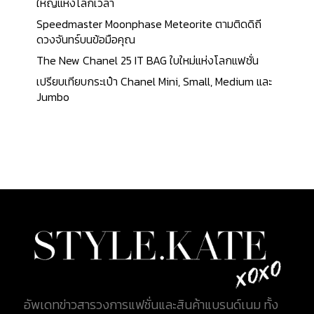
เงา แข็งแรง ทนทาน และต้องไม่มีรองขีดข่วนใดๆ
ใหญ่แห่งโลกเวลา
Stitching : การเย็บของแบรนด์ YSL ต้องเรียบเนียน
Speedmaster Moonphase Meteorite ตามติดดิถี
ไม่มีรอยต่อของเส้นด้าย รอยเย็บไปในทิศทางเดียวกัน
ดวงจันทร์บนข้อมือคุณ
เป็นระเบียบ และไร้ตำนิ Handle Drop : ทำมาจากหนัง
The New Chanel 25 IT BAG ใบใหม่แห่งโลกแฟชั่น
แกะ 100% (Lambskin) เช่นกัน และมีสีเดียวกับตัว
เปรียบเทียบกระเป๋า Chanel Mini, Small, Medium และ
กระเป๋า ไม่เข้มกว่าหรืออ่อนกว่า สายกระเป๋าต้องมีความ
Jumbo
แน่นหนา เพื่อความทนทานต่อการใช้งาน Inside...
อัพเดทข่าวสารวงการแฟชั่นและสินค้าแบรนด์เนม ทั้ง