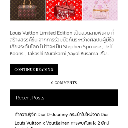
Louis Vuitton Limited Edition เป็นลวดลายพิเศษ ที่
สร้างสรรค์ขึ้น จากการร่วมมือกันระหว่างศิลปินผู้มีชื่อ
เสียงระดับโลก ไม่ว่าจะเป็น Stephen Sprouse , Jeff
Koons , Takashi Murakami ,Yayoi Kusama กับ
แบรนด์ชั้นนำที่มีประวัติศาสตร์อันยาวนานอย่าง Louis
Vuitton ก่อเกิดเป็นผลงานศิลปะอันงดงาม โดยกระเป๋า
CONTINUE READING
CONTINUE READING
ที่ถูกนำมาแต่งแต้มสีสันเหล่านี้ มักเป็นกระเป๋าที่สร้าง
ชื่อเสียงให้กับแบรนด์ รวมทั้งมีการผลิตออกมาใน
0 COMMENTS
จำนวนจำกัด ซึ่งนั่น เป็นการเพิ่มมูลค่าและคุณค่าให้กับ
แบรนด์ไปโดยปริยาย ฤดูกาลแล้วฤดูกาลเล่า ที่ Louis
Recent Posts
Vuitton ยังคงจับมือกับศิลปินมากหน้าหลายตา สรร
สร้างผลงานที่ดึงดูดนักสะสมและนักลงทุนได้เป็นอย่าง
ทำความรู้จัก Dior D-Journey กระเป๋าใบใหม่จาก Dior
ดี โดยกระเป๋าเหล่านี้ ถือครองมูลค่าการขายปลีกใน
ตลาดซื้อขายแบรนด์เนมมือ 2 ถึง 85% อีกทั้งมีแนวโน้ม
Louis Vuitton x Voutilainen การพบกันแห่ง 2 ยักษ์