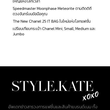
ที่จะให้ผลตอบแทนดียิ่งขึ้นหากกระเป๋าอยู่ในสภาพดี
ใหญ่แห่งโลกเวลา
เยี่ยม สำหรับบทความนี้ เรามาทำความรู้จักกับกระเป๋า
Speedmaster Moonphase Meteorite ตามติดดิถี
รุ่น Limited ที่เปรียบเสมือนดังตำนาน ซึ่งยังคงเป็นที่
ดวงจันทร์บนข้อมือคุณ
กล่าวขานและตามหาของเหล่านักสะสมจนถึงปัจจุบัน
The New Chanel 25 IT BAG ใบใหม่แห่งโลกแฟชั่น
แม้ว่าบางรุ่นจะยุติการผลิตไปแล้วก็ตาม จะมีรุ่นใดบ้าง
เปรียบเทียบกระเป๋า Chanel Mini, Small, Medium และ
นั้น ติดตามไปพร้อมกัน 1. Louis Vuitton x Stephen
Jumbo
Sprouse: Graffiti เริ่มต้นด้วยคอลเล็กชั่น ซึ่งถือได้ว่า
เป็นที่ตามหาของบรรดาเหล่านักสะสมมากที่สุด อีกทั้ง
ราคาที่พุ่งสูงขึ้นด้วยความที่เป็นไอเท่มหายาก กับ
Stephen Sprouse Graffiti Collection คอลเล็กชั่น ที่
ได้รับความนิยมตลอดกาล มีการเปิดตัวถึง 2 ครั้งด้วย
กัน โดยเปิดตัวครั้งแรกในปี ค.ศ. 2001 ในงานแฟชั่นโชว์
Spring/Summer 2001 และอีกครั้งในปี ค.ศ. 2009
เพื่อเป็นการแสดงความเคารพต่อการจากไปของ
Stephen Sprouse ซึ่งเสียชีวิตในปี ค.ศ. 2004 ความ
แตกต่างระหว่าง 2...
อัพเดทข่าวสารวงการแฟชั่นและสินค้าแบรนด์เนม ทั้ง