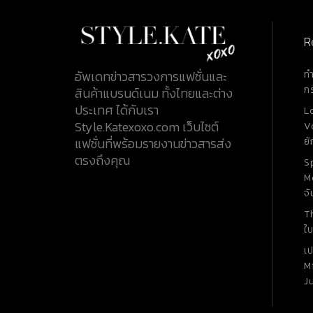
R
ท
อัพเดทข่าวสารวงการแฟชั่นและ
ก
สินค้าแบรนด์เนม ทั้งไทยและต่าง
ประเทศ ได้กับเรา
L
Style.Katexoxo.com เว็บไซต์
V
ยั
แฟชั่นที่พร้อมรายงานข่าวสารส่ง
ตรงถึงคุณ
S
M
จั
T
ใบ
เ
M
J