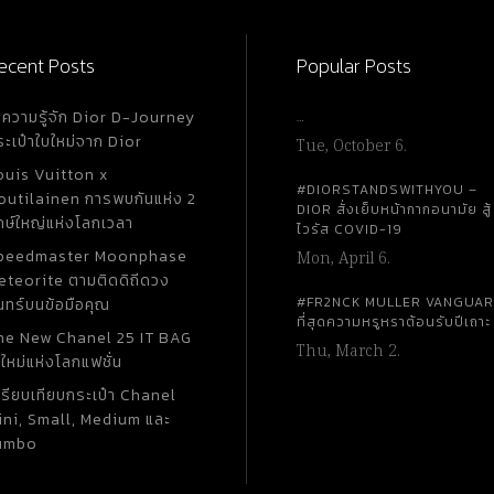
ecent Posts
Popular Posts
ำความรู้จัก Dior D-Journey
…
ระเป๋าใบใหม่จาก Dior
Tue, October 6.
ouis Vuitton x
#DIORSTANDSWITHYOU –
outilainen การพบกันแห่ง 2
DIOR สั่งเย็บหน้ากากอนามัย สู้
กษ์ใหญ่แห่งโลกเวลา
ไวรัส COVID-19
peedmaster Moonphase
Mon, April 6.
eteorite ตามติดดิถีดวง
#FR2NCK MULLER VANGUA
นทร์บนข้อมือคุณ
ที่สุดความหรูหราต้อนรับปีเถาะ
he New Chanel 25 IT BAG
Thu, March 2.
ใหม่แห่งโลกแฟชั่น
ปรียบเทียบกระเป๋า Chanel
ini, Small, Medium และ
umbo