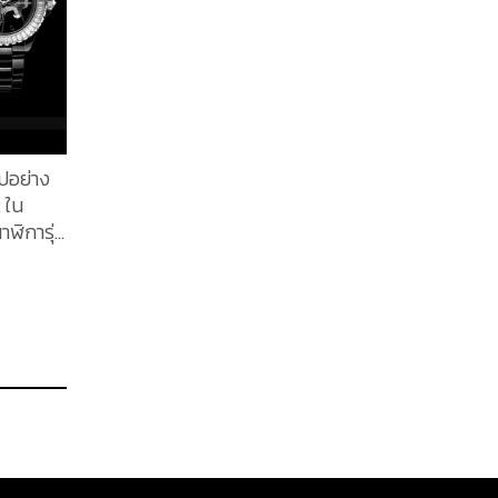
ไปอย่าง
 ใน
ฬิการุ่น
กาเซรา
้รับแรง
tion
แซลอัน
ยงแค่ 55
น ติดตาม