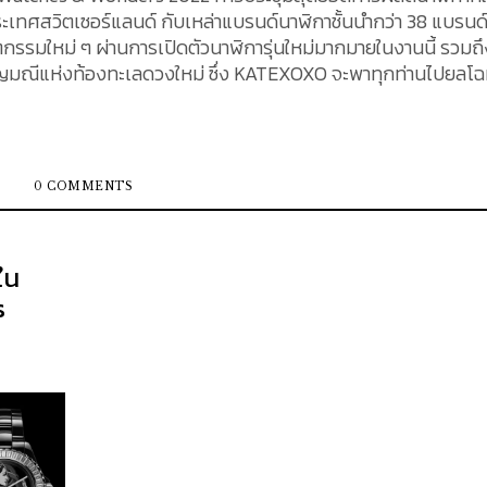
 ประเทศสวิตเซอร์แลนด์ กับเหล่าแบรนด์นาฬิกาชั้นนำกว่า 38 แบรนด์ 
รรมใหม่ ๆ ผ่านการเปิดตัวนาฬิการุ่นใหม่มากมายในงานนี้ รวมถึ
วอัญมณีแห่งท้องทะเลดวงใหม่ ซึ่ง KATEXOXO จะพาทุกท่านไปยลโ
ให้เห็นจากขอบหน้าปัดที่หมุนได้สองทิศทาง เช่นเดียวกับรุ่น
นมีการพัฒนาอย่างต่อเนื่อง ด้วยการตีความใหม่และเพิ่มเติมเรื่อ
นด์นาฬิกาสัญชาติสวิส อย่าง
0 COMMENTS
ระดับด้วยอัญมณีอันงดงาม ที่งาน Watch and Wonders 2022 ก
 ใหม่ มาในรูปแบบของตัวเรือนขนาด 40
หลี่ยมคางหมู เช่นเดียวกับ Oyster Perpetual Day-Date 40 ที่ท
ใน
นและขอบหน้าปัดแบบร่อง ที่ทำจากทองคำขาว 18 กะรัต ซึ่งถือเป็นค
s
ection ภายใต้รหัส Ref. 126679...