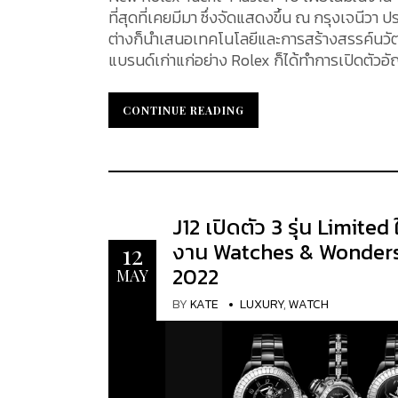
ที่สุดที่เคยมีมา ซึ่งจัดแสดงขึ้น ณ กรุงเจนีวา
ต่างก็นำเสนอเทคโนโลยีและการสร้างสรรค์นวัตก
แบรนด์เก่าแก่อย่าง Rolex ก็ได้ทำการเปิดตั
พร้อมกัน New Rolex Yacht-Master 40 Rolex Yacht-Master เปิดตัวครั้งแรกในปี ค.ศ. 1992 ในฐานะนาฬิกาที่
ออกแบบมาโดยเฉพาะสำหรับนักเดินเรือ โดยแสดง
CONTINUE READING
CONTINUE READING
Everose ในช่วงสามทศวรรษที่ผ่านมา คอลเล็กชั่
ความหรูหรา แต่ยังคงไว้ซึ่งความคลาสสิกที่ได้รับการสืบทอดมา ในปี 2022 นี้แบร
ROLEX ได้ทำการเปิดตัว Yacht-Master 40 ป
เปลี่ยนแปลงครั้งใหญ่ที่สุดใน Oyster Perpetual Yacht-Master 40
มิลลิเมตร พร้อมประดับอัญมณีเจียระไนทรงสี่เ
J12 เปิดตัว 3 รุ่น Limited 
จากแพลตตินั่ม 950 มาพร้อมกับหน้าปัดสีฟ้าอ่อ
งาน Watches & Wonder
12
แรกสำหรับรุ่น Rolex Yacht-Master Coll
2022
MAY
BY
KATE
LUXURY
,
WATCH