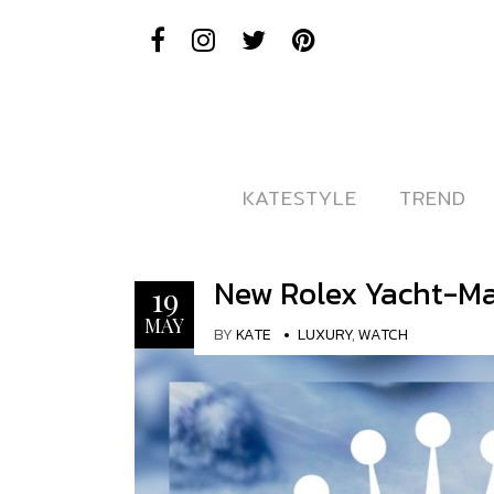
KATESTYLE
KATESTYLE
TREND
TREND
New Rolex Yacht-Mas
19
MAY
BY
KATE
LUXURY
,
WATCH