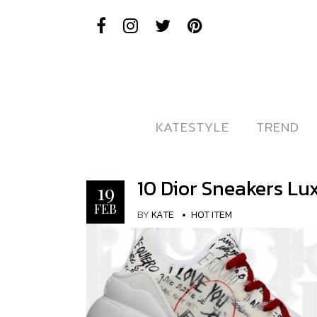
KATESTYLE
KATESTYLE
TREND
TREND
10 Dior Sneakers L
19
FEB
BY
KATE
HOT ITEM