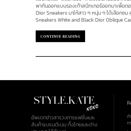
พากันออกแบบรองเท้าสนีกเกอร์ออกมาเพื่อตอบส
Dior Sneakers มาให้สาว ๆ หนุ่ม ๆ ได้เลือกชม คู่ไห
Sneakers White and Black Dior Oblique Canvas เปิดลิสต์ได้ฮอตปรอทแตก! สำหรับรุ่น B2
Sneakers White and Black Dior Oblique Canva
มาพร้อมกับลวดลาย Dior Oblique เป็นสีขาวส
CONTINUE READING
CONTINUE READING
แผ่นพลาสติกโปรงแสงใสที่สามารถทำให้เห็นลวดล
ไฟเบอร์ (Microfiber) โดเด่นอีกขั้นด้วยด้านข้
$ 1,100 คิดเป็นเงินไทยอยู่ที่ประมาณ 35,000 บาท Walk 'N' Dior Sneakers Blue Dior Oblique Technica
Walk 'N' รองเท้าผ้าใบคู่นี้มีลวดลายประจำแบรน
ลูกวัว มาพร้อมกับเชือกสีน้ำเงิน โดยคู่นี้ทำม
(Calfskin) โดยด้านหลังของรองเท้าปั๊มนูนคำว่า 'J
R
ท
อัพเดทข่าวสารวงการแฟชั่นและ
ก
สินค้าแบรนด์เนม ทั้งไทยและต่าง