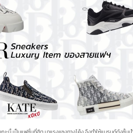
ณะนี้ เป็นแฟชั่นที่ฮิต มาแรงแซงทางโค้ง จึงทำให้แบรนด์ดังชั้นน