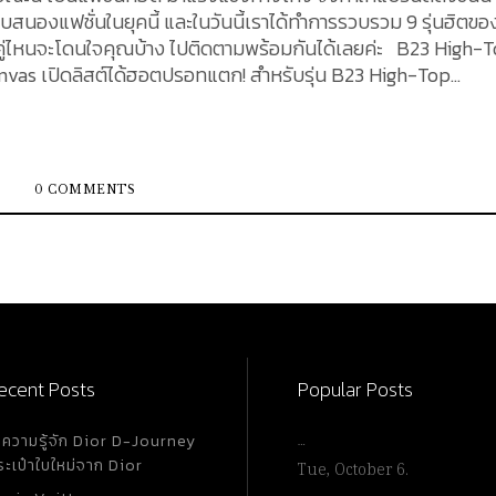
นองแฟชั่นในยุคนี้ และในวันนี้เราได้ทำการรวบรวม 9 รุ่นฮิตขอ
นจะโดนใจคุณบ้าง ไปติดตามพร้อมกันได้เลยค่ะ B23 High-Top
3 High-Top
s ที่เราจะไม่พูดถึงไม่ได้เลย กับรองเท้าสนีกเกอร์ทรงสูงรุ่น B
ลับสีดำ เป็นลวดลายประจำแบรนด์ และเพิ่มความแตกต่างด้วยการป
ายได้ โดยคู่นี้ทำมาจากผ้าใบ (Canvas) ส่วนด้านในเป็นซับไมโค
างสกรีนคำว่า "DIOR" ตัวอักษรพิมพ์ใหญ่สีขาวลงบนแผ่นสีดำ คู่นี้
0 COMMENTS
l Mesh
ด์ คือ Dior Oblique สีน้ำเงิน เพิ่มความแตกต่างด้วยการประดับห
าจากผ้าใบ (Canvas) และประดับตกแต่งเพิ่มความโดดเด่นด้วยหนังลู
'Adior'...
ecent Posts
Popular Posts
ำความรู้จัก Dior D-Journey
…
ระเป๋าใบใหม่จาก Dior
Tue, October 6.