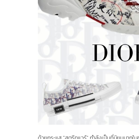
ด้วยกระแส "สตรีทแวร์" กำลังเป็นที่นิยมมากในข