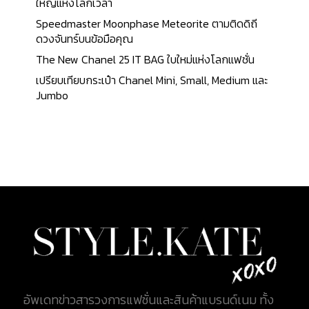
จำกัดจำนวนเพียง 5 เรือนเท่านั้น ทำให้คอลเล็กชั่นนี้ ไม่
ใหญ่แห่งโลกเวลา
เป็นเพียงแค่นาฬิกา GMT ทั่วไป แต่เป็นงานศิลปะอย่าง
Speedmaster Moonphase Meteorite ตามติดดิถี
แท้จริง KATEXOXO จะขอนำทุกท่านไปยลโฉม อีกหนึ่ง
ดวงจันทร์บนข้อมือคุณ
สุดยอดงานศิลปะแห่งโลกเวลานี้ไปพร้อมกัน A
The New Chanel 25 IT BAG ใบใหม่แห่งโลกแฟชั่น
Watchmaking Creation Steeped in Heritage
เปรียบเทียบกระเป๋า Chanel Mini, Small, Medium และ
นาฬิกาของ Louis Vuitton นอกเหนือจากคอลเลกชั่น
Jumbo
คลาสสิกอย่างนาฬิกา Tambour, Spin Time และ
Escale แล้ว แบรนด์นี้ยังแสดงให้เห็นถึงความ
เชี่ยวชาญที่น่าประทับใจในการผลิตนาฬิการะดับสูงด้วย
นาฬิการุ่นออโตมาตาและเมติเยร์ส ดาร์ต แต่ยังมีความ
สัมพันธ์อันแน่นแฟ้นกับผู้ผลิตนาฬิกาอิสระ เช่น รางวัล
Louis Vuitton Watch Prize for Independent
Creatives หรือการเปิดตัวแบรนด์ Gerald Genta และ
Daniel Roth อีกครั้งเมื่อไม่นานนี้ และสุดท้าย ยังมีการ
ร่วมมือกันระหว่าง Louis Vuitton และผู้ผลิตนาฬิกา
อิสระที่มีชื่อเสียงที่สุดบางราย...
อัพเดทข่าวสารวงการแฟชั่นและสินค้าแบรนด์เนม ทั้ง