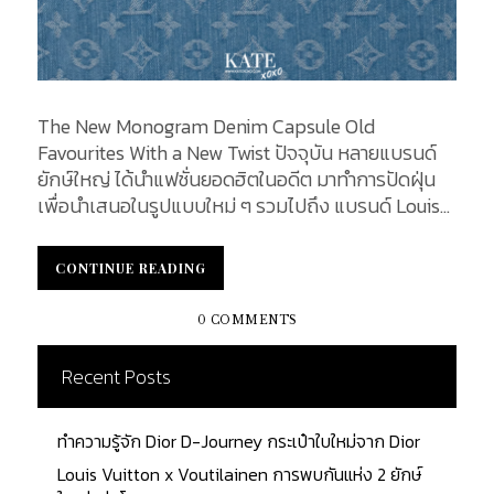
The New Monogram Denim Capsule Old
Favourites With a New Twist ปัจจุบัน หลายแบรนด์
ยักษ์ใหญ่ ได้นำแฟชั่นยอดฮิตในอดีต มาทำการปัดฝุ่น
เพื่อนำเสนอในรูปแบบใหม่ ๆ รวมไปถึง แบรนด์ Louis
Vuitton ซึ่งเริ่มต้นต้อนรับปี 2024 ด้วยการนำคอลเล็ก
ชั่น Monogram Vernis และ Monogram Denim ซึ่ง
CONTINUE READING
CONTINUE READING
เคยได้รับความนิยมอย่างมากกลับมาตีความใหม่อีกครั้ง
KATEXOXO จะพาคุณย้อนกลับไปพบกับแฟชั่นยุค Y2K
0 COMMENTS
อีกครั้ง กับกระเป๋า 5 รุ่นจากคอลเล็กชั่นนี้ OnTheGo
MM กระเป๋า Tote รุ่น OnTheGo MM นำเสนอ
Recent Posts
Monogram เดนิมแคนวาสแบบใหม่มา พร้อมกับหูจับ
ด้านบนและตัวยึดหนังคาวไฮด์ธรรมชาติ กระเป๋ารุ่น
ทำความรู้จัก Dior D-Journey กระเป๋าใบใหม่จาก Dior
OnTheGo ทรงสี่เหลี่ยมใบใหญ่สามารถพกพาแล็ปท็อป
ได้สะดวก หูจับคู่แบบกลมด้านบนและสายสะพายไหล่
Louis Vuitton x Voutilainen การพบกันแห่ง 2 ยักษ์