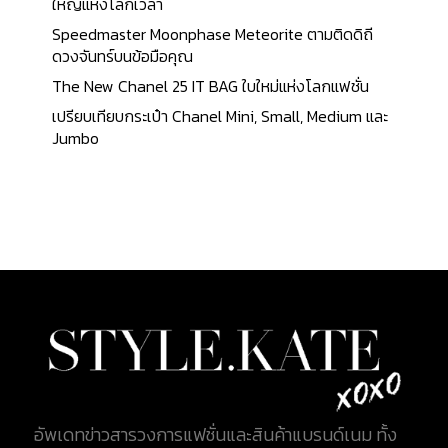
เส้นยาว 2 เส้น เพิ่มทางเลือกในการใช้งานที่หลากหลาย
ใหญ่แห่งโลกเวลา
ยิ่งขึ้น ขนาดของกระเป๋าอยู่ที่ 35 x 27 x 14 เซนติเมตร
Speedmaster Moonphase Meteorite ตามติดดิถี
ตัดเย็บด้วยผ้า เดนิมแคนวาสมาตรฐาน GOTS (Global
ดวงจันทร์บนข้อมือคุณ
Organic Textile Standard มาตรฐานการแปรรูปสิ่งทอ
The New Chanel 25 IT BAG ใบใหม่แห่งโลกแฟชั่น
ชั้นนำของโลกสำหรับเส้นใยอินทรีย์โดยครอบคลุมข้อ
เปรียบเทียบกระเป๋า Chanel Mini, Small, Medium และ
กำหนดทางสังคม, เคมีและสิ่งแวดล้อมในทุกขั้นตอน
Jumbo
ของการผลิต) กับลวดลาย Monogram แต่งขอบด้วย
หนังคาวไฮด์ธรรมชาติ ภายในบุด้วยผ้าคอตตอน
มาตรฐาน GOTS (Global Organic Textile Standard)
เช่นเดียวกัน ฮาร์ดแวร์สีทอง ราคาจำหน่ายอยู่ที่...
อัพเดทข่าวสารวงการแฟชั่นและสินค้าแบรนด์เนม ทั้ง