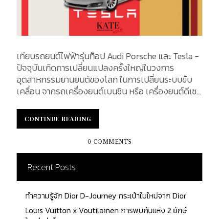
เทียบรถยนต์ไฟฟ้ารุ่นท็อป Audi Porsche และ Tesla -
ปัจจุบันเกิดการเปลี่ยนแปลงครั้งใหญ่ในวงการ
อุตสาหกรรมยานยนต์ของโลก ในการเปลี่ยนระบบขับ
เคลื่อน จากรถเครื่องยนต์เบนซิน หรือ เครื่องยนต์ดีเซล
ที่สามารถก่อให้เกิดมลพิษ มาเป็นการขับเคลื่อนด้วย
พลังงานไฟฟ้าที่ปราศจากมลพิษหากคุณกำลังมองหา
CONTINUE READING
CONTINUE READING
รถยนต์ไฟฟ้ามาใช้งานสักคัน การเลือกซื้อรถยนต์ไฟฟ้า
ที่มีประสิทธิภาพสูงเป็นตัวเลือกที่ดีและคุ้มค่าคุ้มราคา ใน
0 COMMENTS
ปัจจุบันรถยนต์ไฟฟ้าได้มีหลายโมเดลออกมาให้เลือกซื้อ
เพิ่มขึ้น พร้อมฟังก์ชั่นครบครัน หรูหรา ทันสมัย ล้ำ
Recent Posts
อนาคต วันนี้เราได้ เทียบรถยนต์ไฟฟ้ารุ่นท็อป Audi
Porsche และ Tesla มาเป็นข้อมูลในการตัดสินใจเลือก
ทำความรู้จัก Dior D-Journey กระเป๋าใบใหม่จาก Dior
ซื้อในอนาคต...
Louis Vuitton x Voutilainen การพบกันแห่ง 2 ยักษ์