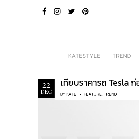
KATESTYLE
KATESTYLE
TREND
TREND
เทียบราคารถ Tesla ก่
22
DEC
BY
KATE
FEATURE
,
TREND