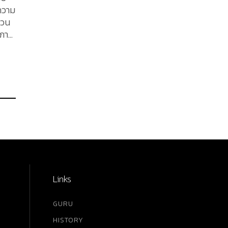
ความ
นวน
ภาษี
น
งผลก
เข้า
า
Links
GURU
HISTORY