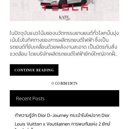
ในปัจจุบันแนวโน้มของนวัตกรรมยานยนต์ทั่วโลกนั้นมุ่ง
เน้นไปในทิศทางของการผลิตรถยนต์ไฟฟ้า ซึ่งเป็น
รถยนต์ที่ขับเคลื่อนด้วยพลังงานสะอาด เป็นมิตรกับสิ่ง
แวดล้อม โดยบริษัทผลิตรถยนต์ไฟฟ้ายักษ์ใหญ่จากฝั่ง
อเมริกาอย่าง Tesla ราคา รถยนต์เองก็มีความเหมาะสม
กับนวัตกรรม รวมทั้งสมรรถภาพ ทำให้รถยนต์ไฟฟ้า
CONTINUE READING
CONTINUE READING
จากค่ายเทสล่านี้ติดอันดับรถยนต์ไฟฟ้าขายดีตลอดกาล
ในวันนี้ เราได้รวบรวมตัวอย่างรถรุ่นที่น่าสนใจจาก
0 COMMENTS
Tesla มาเพื่อเป็นตัวเลือกสำหรับคนที่กำลังมองหายาน
ยนต์แห่งโลกอนาคต ...
Recent Posts
ทำความรู้จัก Dior D-Journey กระเป๋าใบใหม่จาก Dior
Louis Vuitton x Voutilainen การพบกันแห่ง 2 ยักษ์