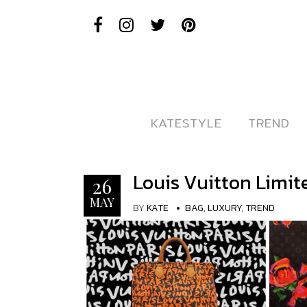
KATESTYLE
KATESTYLE
TREND
TREND
Louis Vuitton Limite
26
MAY
BY
KATE
BAG
,
LUXURY
,
TREND