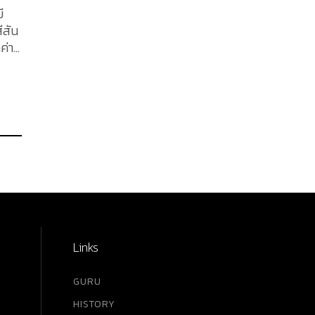
ี
ีสัน
ค่า
ซื้อ
าของ
่ได้
Links
GURU
HISTORY