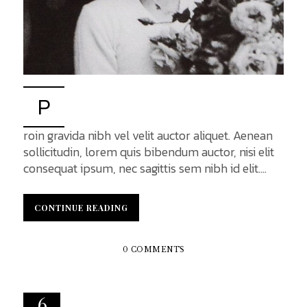
P
roin gravida nibh vel velit auctor aliquet. Aenean
sollicitudin, lorem quis bibendum auctor, nisi elit
consequat ipsum, nec sagittis sem nibh id elit.
Duis sed odio sit amet nibh vulputate cursus a sit
amet mauris. Morbi accumsan ipsum velit. Nam
CONTINUE READING
CONTINUE READING
nec tellus a odio tincidunt auctor a ornare odio.
Sed non mauris vitae erat auctor eu in elit. Class
aptent taciti sociosqu ad litora torquent per
0 COMMENTS
conubia nostra, per inceptos himenaeos. Mauris
in erat justo. Nullam...
6
…