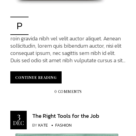
P
roin gravida nibh vel velit auctor aliquet. Aenean
sollicitudin, lorem quis bibendum auctor, nisi elit
consequat ipsum, nec sagittis sem nibh id elit.
Duis sed odio sit amet nibh vulputate cursus a sit
amet mauris. Morbi accumsan ipsum velit. Nam
nec tellus a odio tincidunt auctor a ornare odio.
CONTINUE READING
CONTINUE READING
Sed non mauris vitae erat auctor eu in elit. Class
aptent taciti sociosqu ad litora torquent per
0 COMMENTS
conubia nostra, per inceptos himenaeos. Mauris
in erat justo. Nullam...
3
The Right Tools for the Job
DEC
BY
KATE
FASHION