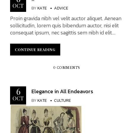
OCT
BY
KATE
ADVICE
Proin gravida nibh vel velit auctor aliquet. Aenean
sollicitudin, lorem quis bibendum auctor, nisi elit
consequat ipsum, nec sagittis sem nibh id elit.
Duis sed odio sit amet nibh vulputate cursus a sit
amet mauris. Morbi accumsan ipsum velit. Nam
CONTINUE READING
CONTINUE READING
nec tellus a odio tincidunt auctor a ornare odio.
Sed non mauris vitae erat auctor eu in elit. Class
aptent taciti sociosqu ad litora torquent per
0 COMMENTS
conubia nostra, per inceptos himenaeos. Mauris
in erat justo. Nullam ac urna eu...
6
Elegance in All Endeavors
OCT
BY
KATE
CULTURE