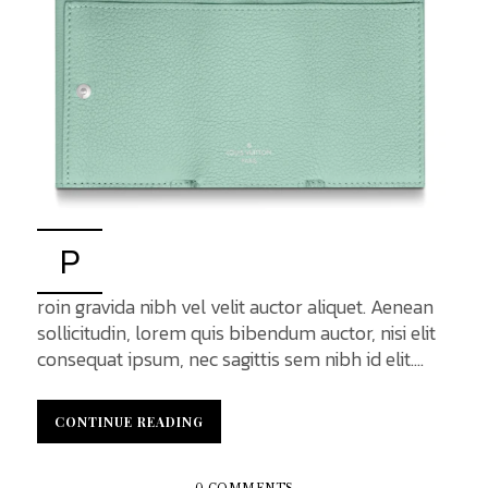
P
roin gravida nibh vel velit auctor aliquet. Aenean
sollicitudin, lorem quis bibendum auctor, nisi elit
consequat ipsum, nec sagittis sem nibh id elit.
Duis sed odio sit amet nibh vulputate cursus a sit
amet mauris. Morbi accumsan ipsum velit. Nam
CONTINUE READING
CONTINUE READING
nec tellus a odio tincidunt auctor a ornare odio.
Sed non mauris vitae erat auctor eu in elit. Class