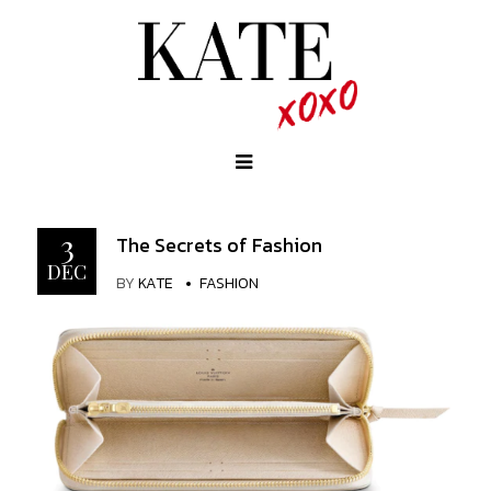
3
The Secrets of Fashion
DEC
BY
KATE
FASHION