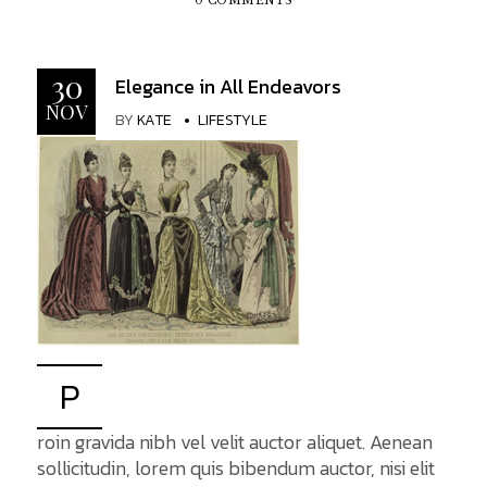
aptent taciti sociosqu ad litora torquent per
0 COMMENTS
conubia nostra, per inceptos himenaeos. Mauris
in erat justo. Nullam...
30
Elegance in All Endeavors
NOV
BY
KATE
LIFESTYLE
P
roin gravida nibh vel velit auctor aliquet. Aenean
sollicitudin, lorem quis bibendum auctor, nisi elit