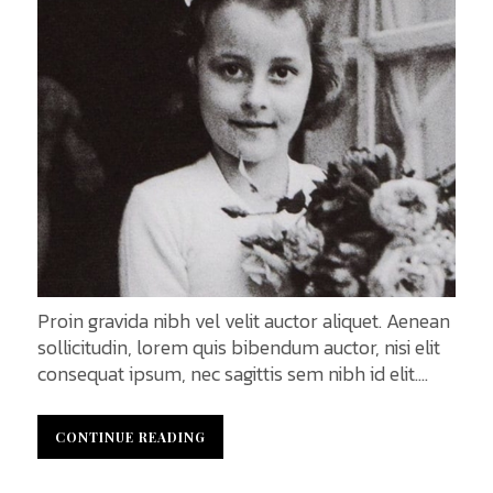
Proin gravida nibh vel velit auctor aliquet. Aenean
sollicitudin, lorem quis bibendum auctor, nisi elit
consequat ipsum, nec sagittis sem nibh id elit.
Duis sed odio sit amet nibh vulputate cursus a sit
amet mauris. Morbi accumsan ipsum velit. Nam
CONTINUE READING
CONTINUE READING
nec tellus a odio tincidunt auctor a ornare odio.
Sed non mauris vitae erat auctor eu in elit. Class