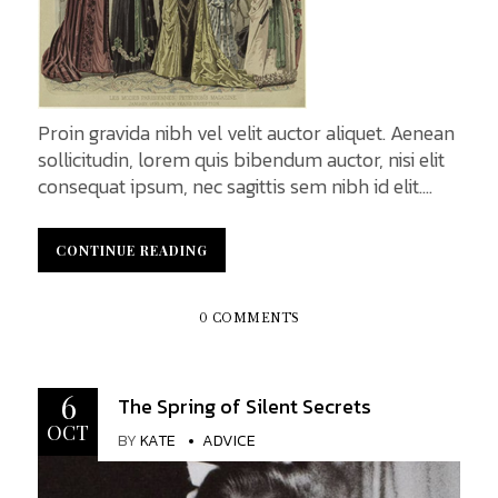
Proin gravida nibh vel velit auctor aliquet. Aenean
sollicitudin, lorem quis bibendum auctor, nisi elit
consequat ipsum, nec sagittis sem nibh id elit.
Duis sed odio sit amet nibh vulputate cursus a sit
amet mauris. Morbi accumsan ipsum velit. Nam
CONTINUE READING
CONTINUE READING
nec tellus a odio tincidunt auctor a ornare odio.
Sed non mauris vitae erat auctor eu in elit. Class
aptent taciti sociosqu ad litora torquent per
0 COMMENTS
conubia nostra, per inceptos himenaeos. Mauris
in erat justo. Nullam ac urna eu...
6
The Spring of Silent Secrets
OCT
BY
KATE
ADVICE