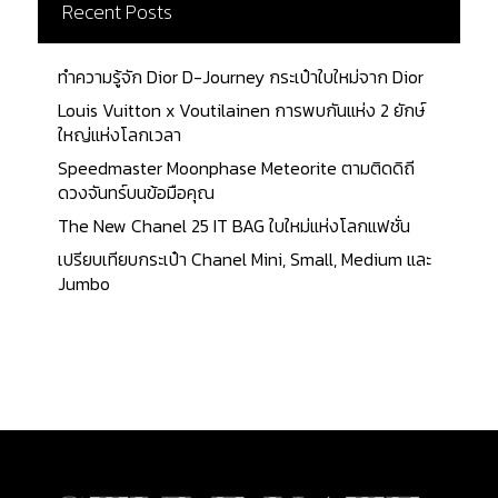
สมบูรณ์แบบมากๆ สำหรับสาวๆที่กำลังมองหากระเป๋า
Recent Posts
คู่ใจ บทความนี้ขอเสนอ 7 อันดับกระเป๋าแบรนด์ โกยาร์
ที่สาวๆควรเป็นเจ้าของสักใบ จะมีรุ่นไหนบ้างนั้น จะตรง
ทำความรู้จัก Dior D-Journey กระเป๋าใบใหม่จาก Dior
กับที่เล็งไว้บ้างหรือเปล่า พร้อมแล้ว ตามมาเลยค่ะ Saint
Louis Vuitton x Voutilainen การพบกันแห่ง 2 ยักษ์
Louis Tote กระเป๋าที่ถือได้ว่าเป็นรุ่นคลาสสิคของ
ใหญ่แห่งโลกเวลา
แบรนด์ ชื่อของกระเป๋าตั้งตามพระนามของพระเจ้า
Speedmaster Moonphase Meteorite ตามติดดิถี
หลุยส์ที่ 9 (King Louis IX) ของประเทศฝรั่งเศส สไตล์
ดวงจันทร์บนข้อมือคุณ
การออกแบบที่เรียบง่าย แทบจะไม่มีโครงสร้างอะไรเลย
และมีน้ำหนักเบา ทำให้ได้รับความนิยมอย่างสูง วัสดุที่นำ
The New Chanel 25 IT BAG ใบใหม่แห่งโลกแฟชั่น
มาตัดเย็บกระเป๋าเป็นวัสดุผ้าใบ Canvas ที่มีชื่อเรียกว่า
เปรียบเทียบกระเป๋า Chanel Mini, Small, Medium และ
"Goyardine" ซึ่งเป็นผ้าใบที่เป็นการผสมผสานระหว่าง
Jumbo
ผ้าฝ้าย (Cotton), ผ้าลินิน (Linen) และ ผ้าป่าน (Hemp)
ทำการเคลือบกระเป๋าด้วยเทคนิคพิเศษของโกยาร์ เพื่อ
ความแข็งแรงทนทาน อีกทั้งยังสามารถกันน้ำได้
(Wateproof) จุดเด่นของกระเป๋ารุ่นนี้ คือ มีปากกระเป๋า
ที่เปิดกว้างและภายในขนาดใหญ่ มาพร้อมกับ
Detachable Pochette สำหรับใส่ของอื่นๆ The Saint
Louis Tote มีสีคลาสสิคทั้งหมด 2 สี คือ ผ้าใบสีดำขอบ
สีดำ (Black/Black) และ ผ้าใบสีดำขอบสีน้ำตาล