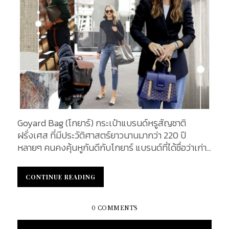
ให้เลือกถึง 11 แบบ และนี่คือความพิเศษของกระเป๋าจาก
แบรนด์ โกยาร์ ที่คุณสามรถเลือกดีไซน์สีที่ใช่
Marquage ที่ต้องการ ความ Special นี้ พบได้ที่
Goyard โดยในปัจจุบัน กระเป๋ารุ่นนี้ก็มีสีอะไรบ้างนั้น
เราได้รวบรวมมาให้คุณได้ชมกันแล้วค่ะ นอกจากนี้ ลาย
Monogram บนผ้าใบ Goyardine ในอดีตการทำลาย
โมโนแกรมนั้นจะเป็นการเพ้นท์ทีละจุดด้วยมือ ซึ่งใน
ปัจจุบันนี้หันมาใช้เทคนิคการพิมพ์แบบพิเศษแทน แต่
หากมี Special Order จากลูกค้า ที่ต้องการความ
คลาสสิคของแบรนด์โดยการเพ้นท์มือ ทางแบรนด์ก็จะ
Goyard Bag (โกยาร์) กระเป๋าแบรนด์หรูสัญชาติ
ใช้ช่างที่ชำนาญทำการเพ้นท์ลายตัวมือให้อีกด้วย
ฝรั่งเศส ที่มีประวัติศาสตร์ยาวนานมากว่า 220 ปี
Goyard Special Color ใครที่ต้องการกระเป๋าจาก
หลายๆ คนคงคุ้นหูกันดีกับโกยาร์ แบรนด์ที่ได้ชื่อว่าเก่า
แบรนด์ Goyard แบบไม่มีอะไรพิเศษมากมายทางเรา
แก่ที่สุดในโลกแบรนด์หนึ่ง ความแตกต่างที่ทำให้
แนะนำว่าเข้าไปซื้อที่ช้อป เพราะทางแบรนด์เองไม่ได้มี
Goyard ดูน่าค้นหากว่าแบรนด์อื่นๆ คือ การไม่มีจำหน่าย
การเปิดขายแบบออนไลน์...
CONTINUE READING
CONTINUE READING
สินค้าใดๆ ผ่านช่องทางออนไลน์ รวมถึงไม่มีงานเปิดตัว
หรืองานแฟชั่นโชว์ใดๆ ทั้งสิ้น อีกหนึ่งความพิเศษของ
กระเป๋าโกยาร์ คือ ราคาสมเหตุสมผลเมื่อเทียบกับ
0 COMMENTS
คุณภาพและกระบวนการผลิต จึงเป็นตัวเลือกที่