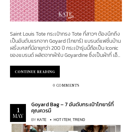
Saint Louis Tote กระเป๋าทรง Tote ที่สาวๆ ต้องนึกถึง
เป็นอันดับแรกจาก Goyard (โกยาร์) แบรนด์แฟชั่นบ้าน
ฝรั่งเศสที่มีอายุกว่า 200 ปี กระเป๋ารุ่นนี้ถือเป็น Iconic
ของแบรนด์ ผลิตจากผ้าใบ Goyardine ซึ่งเป็นผ้าที่ เอ็ด
มอนด์ โกยาร์ (Edmond Goyard) ได้คิดค้นขึ้นมาเอง
โดยการนำผ้าเคลือบมาผสมกับเข้ากับผ้าลินินและผ้า
CONTINUE READING
CONTINUE READING
ฝ้ายทำให้ได้ผ้าที่น้ำหนักเบา กันน้ำ รวมไปถึงความ
ทนทานต่อการใช้งาน และยังมีลักษณะคล้ายคลึงกับ
0 COMMENTS
หนังแท้อีกด้วย อีกหนึ่งความโดดเด่นของ Goyard คือ
ลูกค้าสามารถสั่งออเดอร์สีของกระเป๋าที่ต้องการได้ทาง
Goyard Bag – 7 อันดับกระเป๋าโกยาร์ที่
ออนไลน์จากเว็บไซต์ของแบรนด์ โดยมีให้เลือกถึง 10 สี
1
คุณควรมี
รวมไปถึง Art of Marquage คือ การเพ้นท์อักษรย่อที่
MAY
ต้องการลงบนกระเป๋าเพื่อแสดงความเป็นเจ้าของ โดย
BY
KATE
HOT ITEM
,
TREND
เลือกได้ 2 เฉดสี และ MOTIF ลายเส้นทาบบนกระเป๋าที่มี