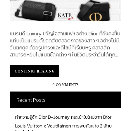
แบรนด์ Luxury ขวัญใจสายแฟฯ อย่าง Dior ที่ยังคงขึ้น
แท่นเป็นแบรนด์ยอดฮิตตลอดกาลของสาว ๆ อย่างไม่มี
วันตกยุค ด้วยรูปทรงและดีไซน์ที่เรียบหรู คลาสสิก
สามารถหยิบไปแมตช์ลุคต่าง ๆ ในชีวิตประจำวันได้ทุก
โอกาส ถือว่าเป็นกระเป๋าที่เหมาะกับสาว ๆ ทุกสไตล์คอล
เล็กชั่นนี้ บอกได้เลยว่า เตรียมขึ้นแท่นเป็นกระเป๋าใบ
CONTINUE READING
CONTINUE READING
โปรดใบใหม่ของสาว ๆ ที่ไม่ควรพลาดเป็นอย่างยิ่ง โดย
ในวันนี้เราได้ทำการรวบรวมตัวอย่างกระเป๋าจากคอล
0 COMMENTS
เล็กชั่นใหม่ มาให้ยลโฉมเรียกน้ำย่อยกันทั้งหมด 7 รุ่น จะ
มีรุ่นไหนบ้างนั้น ติดตามไปพร้อมกันเลยค่ะ 1. Large
Recent Posts
Dior Bobby Bag Large Dior Bobby Bag หนึ่งใน
Collection Fall/Winter 2020-2021 กระเป๋าที่ถูก
ทำความรู้จัก Dior D-Journey กระเป๋าใบใหม่จาก Dior
รังสรรค์และตัดเย็บขึ้นจากหนังลูกวัว (Calfskin) รูป
ทรงคล้ายกล่อง มาพร้อมรูปแบบการลงฝีเข็มที่ซับซ้อน
Louis Vuitton x Voutilainen การพบกันแห่ง 2 ยักษ์