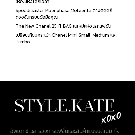
แและกลมกลืนกับตัวกระเป๋า ที่ตัดเย็บออกมาได้อย่าง
ใหญ่แห่งโลกเวลา
สมบูรณ์แบบ การตกแต่งภายใน ใช้วัสดุหนังกลับ
Speedmaster Moonphase Meteorite ตามติดดิถี
(Suede) ที่มีความยืดหยุ่นในการใช้งาน ประดับตกแต่ง
ดวงจันทร์บนข้อมือคุณ
ด้วยฮาร์ดแวร์โลหะเคลือบสีทองโบราณ เพิ่มความโดด
The New Chanel 25 IT BAG ใบใหม่แห่งโลกแฟชั่น
เด่นด้วยสายสะพายลายปัก Dior Oblique ที่สามารถ
เปรียบเทียบกระเป๋า Chanel Mini, Small, Medium และ
ถอดออกได้ สามารถปรับเป็นแบบสะพายไหล่ได้อีกด้วย
Jumbo
กระเป๋ารุ่นนี้มีขนาด 27 x 8 x 19.5 เซนติเมตร (10.6 x 3.1
x 7.6 นิ้ว) สำหรับราคาจำหน่ายของกระเป๋ารุ่นนี้ อยู่ที่ $
4,100 คิดเป็นเงินไทยประมาณราว ๆ 124,000 บาท 2.
Large ST Honore Tote Large ST Honore Tote เปิด
ตัวครั้งแรกใน Collection Fall/Winter 2020-2021 มา
ในรูปแบบกระเป๋าทรงสี่เหลี่ยมที่ได้มาตรฐาน ทำจาก
หนังลูกวัว...
อัพเดทข่าวสารวงการแฟชั่นและสินค้าแบรนด์เนม ทั้ง