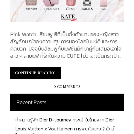
Pink Watch : สีชมพู สีที่เป็นดั่งตัวแทนของหญิงสาว
สัญลักษณ์ของความสุข การมองโลกในแง่ดี และการ
คิดบวก ปัจจุบันสีชมพูกับแฟชั่นมักมาคู่กันเสมอเอาใจ
สาว ๆ สายแฟ ที่รักในความ CUTE ไม่ว่าจะเป็นกระเป๋า
รองเท้า ผ้าพันคอ หรือแม้แต่นาฬิกา เครื่องประดับ
ติดตัวชิ้นสำคัญของใครหลาย ๆ คน สำหรับบทความนี้
CONTINUE READING
CONTINUE READING
เราขอเอาใจสายหวานแต่หัวใจ Luxury ด้วย 6 ITEM
สีชมพู จากแบรนด์นาฬิกาสุดหรู เพื่อเป็นการตอกย้ำว่า
0 COMMENTS
ความน่ารักและความหรูหรา สามารถเดินเคียงข้างกันได้
อย่างไม่มีเงื่อนไข Rolex Datejust 36 Floral Dials ใน
Recent Posts
งาน Baselworld ปี 2009 ทาง Rolex ได้ทำการเปิดตัว
Collection นาฬิกา Datejust 36 กับรหัส Ref.116244
ทำความรู้จัก Dior D-Journey กระเป๋าใบใหม่จาก Dior
มาพร้อมกับกรอบหน้าปัดขนาด 36 มิลลิเมตร ทำจาก
ทองคำ 18K ประดับเพชรที่ได้รับการเจียระนัยอย่าง
Louis Vuitton x Voutilainen การพบกันแห่ง 2 ยักษ์