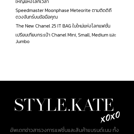
พิถีพิถัน มากถึง 52 เม็ด พร้อมกับกระจกคริสตัล
ใหญ่แห่งโลกเวลา
แซฟไฟร์กันรอยขีดข่วน พร้อมแว่นขยายไซคลอปส์ตรง
Speedmaster Moonphase Meteorite ตามติดดิถี
บริเวณหน้าต่างแสดงวันที่ ใช้ระบบกลไกไขลานแบบอัต
ดวงจันทร์บนข้อมือคุณ
โนมัติโครโนมิเตอร์ (Chronometer) ที่ได้รับการรับรอง
The New Chanel 25 IT BAG ใบใหม่แห่งโลกแฟชั่น
อย่างเป็นทางการ จาก 8 รุ่นใหม่ ที่นำเสนอในปีนั้น มี 4
เปรียบเทียบกระเป๋า Chanel Mini, Small, Medium และ
รุ่นที่มีการออกแบบหน้าปัดเป็นรูปดอกไม้ มีทั้งหมด 4 สี
Jumbo
ด้วยกันคือ สีชมพู สีเขียว สีเงินและสีบรอนซ์ ประกอบ
ตัวเรือนด้วยมือทั้งหมด หน้าปัดแสดงตัวเลขอารบิค
ขนาดใหญ่ 2 หมายเลข คือ เลข 6...
อัพเดทข่าวสารวงการแฟชั่นและสินค้าแบรนด์เนม ทั้ง