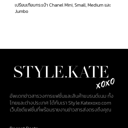
เฉพาะ ถือเป็น Rare Item ที่หายาก เพราะนอกจากจะกัน
เปรียบเทียบกระเป๋า Chanel Mini, Small, Medium และ
กระสุนได้แล้วนั้นยังเพิ่มความเป็น Luxury Style ให้แก่
Jumbo
ผู้ที่ได้ส่วมใส่อีกด้วย เป็น Item เพิ่มความคูลให้คุณ
ผู้ชายอย่างมาก ใครที่หลงใหลใน Survival Game แบบ
หนุ่ม โพสต์ มาโลน แล้วละก็ Item ชิ้นนี้ ก็เป็นของขวัญ
จากจิตใจที่ควรค่าแก่การมีไว้สุดๆ...
อัพเดทข่าวสารวงการแฟชั่นและสินค้าแบรนด์เนม ทั้ง
ไทยและต่างประเทศ ได้กับเรา Style.Katexoxo.com
เว็บไซต์แฟชั่นที่พร้อมรายงานข่าวสารส่งตรงถึงคุณ