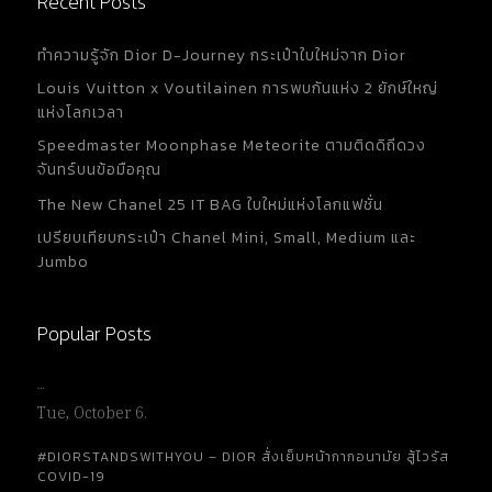
Recent Posts
ทำความรู้จัก Dior D-Journey กระเป๋าใบใหม่จาก Dior
Louis Vuitton x Voutilainen การพบกันแห่ง 2 ยักษ์ใหญ่
แห่งโลกเวลา
Speedmaster Moonphase Meteorite ตามติดดิถีดวง
จันทร์บนข้อมือคุณ
The New Chanel 25 IT BAG ใบใหม่แห่งโลกแฟชั่น
เปรียบเทียบกระเป๋า Chanel Mini, Small, Medium และ
Jumbo
Popular Posts
…
Tue, October 6.
#DIORSTANDSWITHYOU – DIOR สั่งเย็บหน้ากากอนามัย สู้ไวรัส
COVID-19