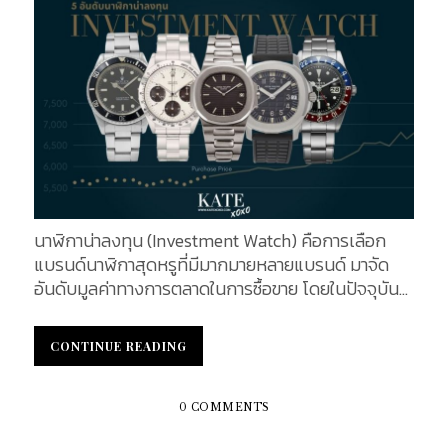
Aquanaut คือ มีคุณสมบัติทนทานต่อการดำน้ำทะเล
และรังสียูวี โดย Aquanaut สามารถกันน้ำได้ลึกได้
สูงสุดถึง 200 เมตร และยังสามารถสวมใส่ในขณะที่ว่าย
น้ำหรือดำน้ำได้อีกด้วย ในส่วนของสายนาฬิกามีลักษณะ
เป็นแบบ Tropical (ยาง) Texture มีความน่าดึงดูดใจ
ซึ่งประกอบด้วยวัสดุคอมโพสิตชนิดใหม่ มีความไฮเทค
ทนทานมากขึ้น สายข้อมือไม่เพียงแต่สวมใส่สบาย
เท่านั้น ยังไม่ก่อให้เกิดการแพ้ หรือระคายเคืองในขณะที่
ใส่อีกด้วย และในวันนี้ เราได้ทำการรวบรวมรุ่น Top สุด
ฮิต! จากคอลเล็กชั่น Aquanaut ได้แก่ รุ่น 5167A-
นาฬิกาน่าลงทุน (Investment Watch) คือการเลือก
001, 5968A-001, 5067A-001, 5067A-001 และ
แบรนด์นาฬิกาสุดหรูที่มีมากมายหลายแบรนด์ มาจัด
5072R-001 มาให้คุณสุภาพบุรุษและคุณสุภาพสตรี ที่
อันดับมูลค่าทางการตลาดในการซื้อขาย โดยในปัจจุบัน
กำลังมองหานาฬิกาดี ๆ สักเรือนเป็นของขวัญให้ตัวเอง
คำจำกัดความของคำว่า "นาฬิกา" นั้น ไม่ได้เป็นเพียงแค่
หรือคนพิเศษ รุ่น 5164A-001 รุ่น 5164A-001 ราคา
เครื่องบอกเวลาอีกต่อไป แต่มันยังถือเป็นสิ่งที่บ่งบอก
อยู่ที่ประมาณ 1,133,500 บาท ตัวเรือนรูปทรงแปด
CONTINUE READING
CONTINUE READING
ถึงรสนิยม เป็นเครื่องประดับที่ช่วยส่งเสริมบุคลิกให้กับ
เหลี่ยมโค้งมน ได้แรงบันดาลใจจากคอลเล็กชั่น
ผู้เป็นเจ้าของได้อีกด้วย คุณรู้หรือไม่ว่า? การได้เป็น
Nautilus สายทำจากวัสดุโพลีเมอร์สีดำ (วัสดุคอมโพสิต
เจ้าของนาฬิกาแบ รนด์หรูสักเรือนถือได้ว่าเป็นการ
ชนิดใหม่) ที่ทนทานต่อการใช้งาน ทนต่อการสึกหรอจาก
0 COMMENTS
ลงทุนที่ให้ผลตอบแทนที่คุ้มค่า เนื่องด้วยมูลค่าของ
น้ำเกลือและรังสียูวี โดยตัวเรือนเป็นกลไกการไขลาน