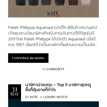
Patek Philippe Aquanaut (ปาเต็ก ฟิลีปป์ อควานอต)
เจ้าของรางวัลนาฬิกาสำหรับการเดินทางที่ดีที่สุดในปี
2011 โดย Patek Philippe ได้เปิดตัว Aquanaut เมื่อปี
ค.ศ. 1997 เรียกได้ว่าเป็นนาฬิกาที่ผสานความเป็นเลิศ
ทางเทคนิคพร้อมกับประสิทธิภาพในการใช้งานสูง และ
นาฬิการุ่นนี้ ถูกจัดอยู่ในอันดับสูงในนาฬิกา Luxury
CONTINUE READING
CONTINUE READING
Sport Elegant โดยแบรนด์ได้มุ่งเน้นไปที่การผสม
ผสานระหว่างความสปอร์ตและความสง่างามเข้าด้วยกัน
0 COMMENTS
อย่างลงตัว ตัวเรือนที่มีเอกลักษณ์เฉพาะตัวของ
Aquanaut คือ รูปทรงแปดเหลี่ยมโค้งมนสวยงาม และ
นาฬิกาน่าลงทุน – Top 5 นาฬิกาสุดหรู
ขั้นตอนการผลิตที่ซับซ้อนไม่เหมือนใครของนาฬิกาเรือน
31
ซื้อก็คุ้มขายก็กำไร
นี้ ไม่ว่าจะใช้งานในชนบทหรือดำน้ำในมหาสมุทร เรียกได้
MAY
ว่า Patek Philippe Aquanaut เป็นนาฬิกาชั้นยอดที่
BY
KATE
LUXURY
,
WATCH
เหมาะกับทุกสถานการณ์ สิ่งที่โดดเด่นของคอลเล็กชั่น