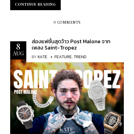
เล็กชั่นล่าสุด ซึ่งเสน่ห์ความน่าหลงใหลของนาฬิการุ่นนี้
US$3,100...
CONTINUE READING
CONTINUE READING
คือ หน้าปัดรูปทรงแปดเหลี่ยมอันโค้งมน มาพร้อมกับ
สายรัดที่ออกแบบมาเป็นพิเศษเพื่อให้เข้ากับตัวเรือน
นาฬิกา และในโอกาสครบรอบ 15 ปี ของนาฬิกา Patek
0 COMMENTS
Philippe Aquanaut Luce นี้ทางแบรนด์ได้มีการปรับ
โฉมนาฬิกาให้มีความสปอร์ต ทันสมัย และหรูหรามากยิ่ง
ส่องแฟชั่นสุดว้าว Post Malone จาก
ขึ้น...
8
เพลง Saint-Tropez
AUG
BY
KATE
FEATURE
,
TREND