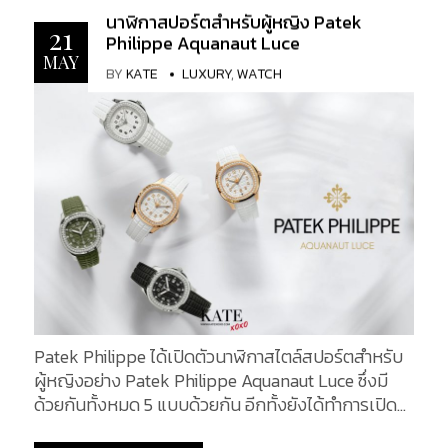
นาฬิกาที่เพิ่มมากขึ้นทุกวันๆ ซึ่งวันนี้เราจะพาคุณไปรู้จัก
อัตโนมัติแบบ Calibre (กลไกไขลานรุ่นใหม่ที่เพิ่ม
นาฬิกาสปอร์ตสำหรับผู้หญิง Patek
กับนาฬิกาสุดหรู 5 รุ่นสุดคลาสสิค ซึ่งเป็นที่นิยมอย่าง
21
มาตรฐาน)...
Philippe Aquanaut Luce
มากในหมู่นักลงทุน เพื่อประกอบการตัดสินใจก่อน
MAY
BY
KATE
LUXURY
,
WATCH
ลงทุนเป็นเจ้าของนาฬิกาสุดหรูสักเรือน 1. Patek
Philippe Nautilus Patek Philippe Nautilus (ปาเต็ก
ฟิลีปป์ นอติลุส) ออกแบบโดย เจอรัล เจนต้า (Gerald
Genta) ดีไซเนอร์นาฬิกา เจ้าของผลงาน นาฬิการุ่น
Royal Oak อันโด่งดังจากแบรนด์ Audemars Piguet
นาฬิกา Nautilus ได้แรงบันดาลใจในการออกแบบหน้า
ปัดมาจากรูปทรงของหน้าต่างใต้ท้องเรือ ในส่วนของชื่อ
รุ่นได้มาจากนวนิยายของ Jules Verne ชื่อเรื่อง
"Twenty Thousand Leagues Under the Sea" ซึ่งชื่อ
Nautilus คือชื่อของเรือดำน้ำที่กัปตัน Nemo ใช้
Nautilus รุ่นดั้งเดิม ได้เปิดตัวครั้งแรกเมื่อปี ค.ศ. 1976
โดยใช้รหัสรุ่น 3700/1 ผลิตจากวัสดุ Stainless Steel
Patek Philippe ได้เปิดตัวนาฬิกาสไตล์สปอร์ตสำหรับ
รุ่นนี้ได้รับการขนานนามว่า "Jumbo" ด้วยขนาดที่มีเส้น
ผู้หญิงอย่าง Patek Philippe Aquanaut Luce ซึ่งมี
ผ่านศูนย์กลาง 42 มิลลิเมตร ซึ่งถือว่าใหญ่มาก อีกทั้ง
ด้วยกันทั้งหมด 5 แบบด้วยกัน อีกทั้งยังได้ทำการเปิด
ยังตัวเรือนมีขนาดที่บางมาก ซึ่งสามารถวัดได้เพียง
ดัวนาฬิกา Aquanaut Chronograph อีก 2 แบบ ในคอล
7.60 มิลลิเมตรเท่านั้น ราคาขายเริ่มต้นในขณะนั้นราวๆ