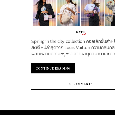
Spring in the city collection คอลเล็กชั่นสำห
สตรีใหม่ล่าสุดจาก Louis Vuitton ความกลมกล่อ
ผสมผสานความหรูหรา ความสนุกสนาน และค
เข้าไว้ด้วยกัน สีสันของความสนุก ที่ถูกปลุกเร้า
แสงแดดที่สาดส่องในเมืองอันเจิดจ้า ในครั้งนี้
CONTINUE READING
CONTINUE READING
สุดหรูจะพาคุณไปพบกับความหมายของฤดูใบไม้ผ
พร้อมจะทำให้คุณสนุกกับการท้าทายความร้อน
ดวงอาทิตย์อย่างไม่รู้เบื่อ...
0 COMMENTS