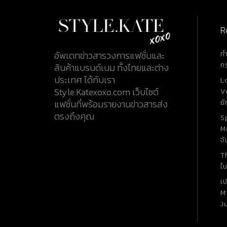
R
ท
อัพเดทข่าวสารวงการแฟชั่นและ
ก
สินค้าแบรนด์เนม ทั้งไทยและต่าง
ประเทศ ได้กับเรา
L
Style.Katexoxo.com เว็บไซต์
V
ยั
แฟชั่นที่พร้อมรายงานข่าวสารส่ง
ตรงถึงคุณ
S
M
จั
T
ใบ
เ
M
J