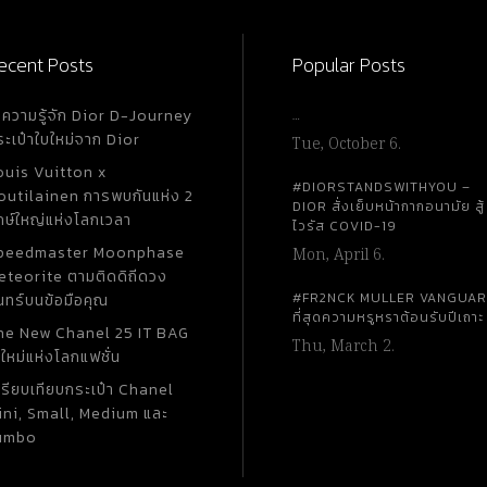
ecent Posts
Popular Posts
ำความรู้จัก Dior D-Journey
…
ระเป๋าใบใหม่จาก Dior
Tue, October 6.
ouis Vuitton x
#DIORSTANDSWITHYOU –
outilainen การพบกันแห่ง 2
DIOR สั่งเย็บหน้ากากอนามัย สู้
กษ์ใหญ่แห่งโลกเวลา
ไวรัส COVID-19
peedmaster Moonphase
Mon, April 6.
eteorite ตามติดดิถีดวง
#FR2NCK MULLER VANGUA
นทร์บนข้อมือคุณ
ที่สุดความหรูหราต้อนรับปีเถาะ
he New Chanel 25 IT BAG
Thu, March 2.
ใหม่แห่งโลกแฟชั่น
ปรียบเทียบกระเป๋า Chanel
ini, Small, Medium และ
umbo