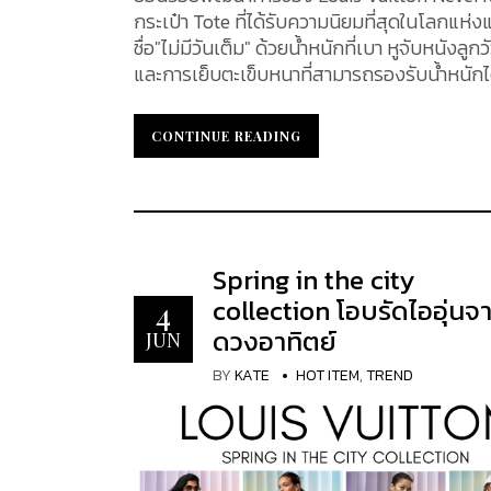
กระเป๋า Tote ที่ได้รับความนิยมที่สุดในโลกแห่งแ
ชื่อ"ไม่มีวันเต็ม" ด้วยน้ำหนักที่เบา หูจับหนัง
และการเย็บตะเข็บหนาที่สามารถรองรับน้ำหนัก
รอยความสำเร็จของกระเป๋ารุ่นนี้ไปพร้อมกัน History of the Louis Vuitton Neverfull กล่าวกันว่า Neverfull ซึ่งเปิด
ตัวครั้งแรกในปี ค.ศ. 2007 ได้รับการสร้างสรรค์ข
CONTINUE READING
CONTINUE READING
แม้จะมีรูปลักษณ์ที่คล้ายคลึงกันของกระเป๋าทั้ง
เอกลักษณ์และลักษณะเฉพาะตัวของแบรนด์ ที่หลาย ๆ คน ให้ความไว้วางใจ ภา
กระเป๋า ดีไซน์การออกแบบที่เรียบง่าย แต่พ่วงด้ว
ของทั้งคุณผู้หญิงคุณผู้หญิงไปโดยปริยาย รว
อยากเป็นเจ้าของอีกด้วย โดยกระเป๋า Neverfull หนึ่งใบ จะใช้เวลาในการตัดเย็บนานถึง 45 ชั่วโมง โดยช่างฝีมือผู้
Spring in the city
เชี่ยวชาญ ด้านนอกของกระเป๋า ตัดเย็บจากวัสดุผ
collection โอบรัดไออุ่นจ
4
Neverfull ออกได้เป็น 2 รุ่นคือ รุ่นที่ผลิตในช่วง
ดวงอาทิตย์
2014 จะมาพร้อมกับกระเป๋าใบเล็ก (Pouch)...
JUN
BY
KATE
HOT ITEM
,
TREND