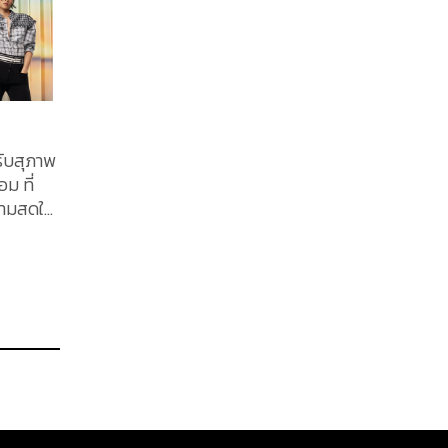
รับสุภาพ
ม ที่
วามสดใส
ด้วย
 Maison
ลิ ที่
แรงของ