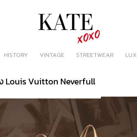
ดูหนังออนไลน์
HISTORY
HISTORY
VINTAGE
VINTAGE
STREETWEAR
STREETWEAR
LUX
LUX
 Louis Vuitton Neverfull