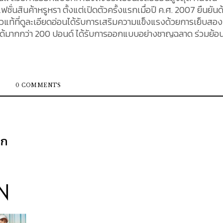
ฟชั่นสินค้าหรูหรา ตั้งแต่เปิดตัวครั้งแรกเมื่อปี ค.ศ. 2007 ยืนยันด
ลูกวัวแท้ที่ดูละเอียดอ่อนได้รับการเสริมความแข็งแรงด้วยการเย็บสอง
ได้มากกว่า 200 ปอนด์ ได้รับการออกแบบอย่างชาญฉลาด ร่วมย้อ
ึ้นเพื่อแข่งขันกับกระเป๋า Tote รุ่น St. Louis อันโด่งดังของ Goy
 2 รุ่น แต่ทว่า Neverfull อันเป็นเอกลักษณ์ของ Louis Vuitton ก็มี
ยใต้คอนเซ็ปต์ “ไม่มีวันเต็ม” ตามชื่อของ
0 COMMENTS
ยประโยชน์ใช้สอยที่เต็มเปี่ยม จึงกลายเป็นหนึ่งในกระเป๋าที่เป็นที่ใ
มถึงยังอยู่ในลิสต์ของกระเป๋าแบรนด์เนมใบแรก ที่ทุกคนหมายปอง
้าใบ Canvas คุณภาพสูง ด้านในบุด้วยผ้าชั้นดี ซึ่งเราสามารถแบ่ง
าก
ปี ค.ศ. 2007-2014 และรุ่นที่ผลิตในปี ค.ศ. 2014-ปัจจุบัน ซึ่งในรุ่น