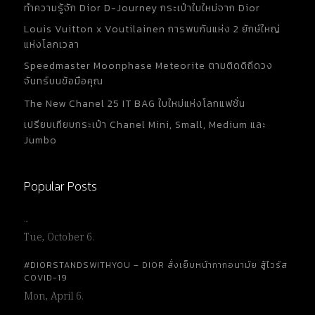
ทำความรู้จัก Dior D-Journey กระเป๋าใบใหม่จาก Dior
Louis Vuitton x Voutilainen การพบกันแห่ง 2 ยักษ์ใหญ่
แห่งโลกเวลา
Speedmaster Moonphase Meteorite ตามติดดิถีดวง
จันทร์บนข้อมือคุณ
The New Chanel 25 IT BAG ใบใหม่แห่งโลกแฟชั่น
เปรียบเทียบกระเป๋า Chanel Mini, Small, Medium และ
Jumbo
Popular Posts
…
Tue, October 6.
#DIORSTANDSWITHYOU – DIOR สั่งเย็บหน้ากากอนามัย สู้ไวรัส
COVID-19
Mon, April 6.