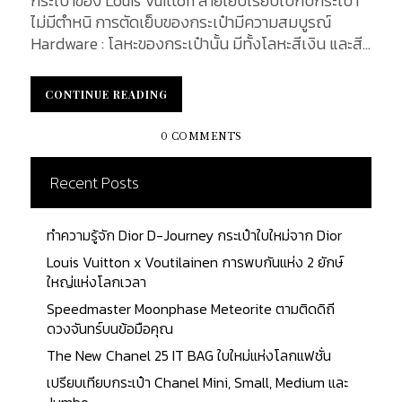
กระเป๋าของ Louis Vuitton ลายเย็บเรียบไปกับกระเป๋า
ไม่มีตำหนิ การตัดเย็บของกระเป๋ามีความสมบูรณ์
Hardware : โลหะของกระเป๋านั้น มีทั้งโลหะสีเงิน และสี
ทอง เนื้อโลหะมีความเงา ในส่วนของอะไหล่ของกระเป๋า
จะสลักคำว่า LOUIS VUITTON ตัวพิมพ์ใหญ่ไว้เสมอ
CONTINUE READING
CONTINUE READING
Leather : วัสดุที่นิยมใช้ผลิต คือ หนังวัวแผ่น (Cowhide
Leather Trim) มีลักษณะเป็นหนังวัวเม็ดเล็ก
0 COMMENTS
(Cowhide) และ ผ้าใบเคลือบ Damier Azur , ผ้าใบ
เคลือบ Damier Ebène , ผ้าใบเคลือบ Monogram เพื่อ
Recent Posts
คุณภาพที่ดีและความหลากหลายของกระเป๋า Inside
Design : ด้านในของกระเป๋า Lining : ด้านในบุด้วยผ้า
ทำความรู้จัก Dior D-Journey กระเป๋าใบใหม่จาก Dior
เนื้อผ้าด้านในนั้นมีหลากหลายแตกต่างกันไปตามแต่ละ
คอลเล็กชั่น อาทิเช่น สีน้ำตาล...
Louis Vuitton x Voutilainen การพบกันแห่ง 2 ยักษ์
ใหญ่แห่งโลกเวลา
Speedmaster Moonphase Meteorite ตามติดดิถี
ดวงจันทร์บนข้อมือคุณ
The New Chanel 25 IT BAG ใบใหม่แห่งโลกแฟชั่น
เปรียบเทียบกระเป๋า Chanel Mini, Small, Medium และ