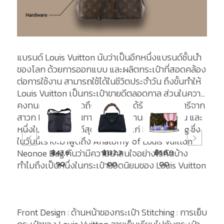
แบรนด์ Louis Vuitton นับว่าเป็นอีกหนึ่งแบรนด์ชั้นนำ
ของโลก ด้วยการออกแบบ และผลิตกระเป๋าที่สอดคล้อง
ต่อการใช้งาน สามารถใช้ได้ในชีวิตประจำวัน ถึงขั้นทำให้
Louis Vuitton เป็นกระเป๋าขายดีตลอดกาล ส่วนในความ
คงทนคงไม่ต้องพูดถึง เนื่องจากได้รับการการันตรีจาก
สาวก LV แล้วว่าทนทานต่อการใช้งานอย่างแน่นอน และ
หนึ่งในกระเป๋าขายดีสุดทนทานได้แก่ Neonoe Bag ซึ่ง
ในวันนี้เราจะมาพูดถึง Anatomy of Louis Vuitton
฿42,0
฿47,6
฿132,3
฿58,9
฿83,
Neonoe Bag กันว่ามีความน่าสนใจอย่างไรกันบ้าง
00
90
00
00
00
ทำไมถึงเป็นหนึ่งในกระเป๋ายอดนิยมของ Louis Vuitton
Front Design : ด้านหน้าของกระเป๋า Stitching : การเย็บ