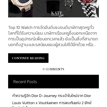
Top 10 Watch การจัดอันดับแบรนด์นาฬิกาสุดหรูทั่ว
โลกที่ได้รับความนิยม นาฬิกาเรือนหรูซึ่งนอกเหนือจาก
การเป็นอุปกรณ์เพื่อบอกเวลาแล้ว ยังเป็นสิ่งที่สามารถ
บอกถึงฐานะและรสนิยมของผู้สวมใส่ได้อีกด้วย หรือ
แม้แต่ในแง่ของการเป็นสินค้าเพื่อการลงทุน ของนัก
สะสมตัวยงทั้งหลาย ความโดดเด่นของดีไซน์อันหรูหรา
CONTINUE READING
CONTINUE READING
ผสมผสานเข้ากับเทคโนโลยีที่เข้ากันได้อย่างลงตัว
บทความนี้จะพาทุกท่านไปทำความรู้จักกับ 10 แบรนด์ที่
0 COMMENTS
ยังคงความคลาสสิก ซึ่งคนทั่วโลก ชื่นชอบและใฝ่ฝัน
อยากครอบครองเป็นเจ้าของ...
Recent Posts
ทำความรู้จัก Dior D-Journey กระเป๋าใบใหม่จาก Dior
Louis Vuitton x Voutilainen การพบกันแห่ง 2 ยักษ์