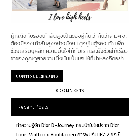
ผู้หญิงกับรองเท้าส้นสูงเป็นของคู่กัน ว่ากันว่าสาวๆ จะ
ต้องมีรองเท้าส้นสูงอย่างน้อย 1 คู่อยู่ในตู้รองเท้า เพื่อ
ช่วยเสริมบุคลิก ความมั่นใจให้กับเรา และยังช่วยให้เรียว
ขาของคุณดูสวยงาม ซึ่งนับเป็นเสน่ห์ที่น่าหลงอีกอย่าง
หนึ่งของผู้หญิง นอกจากนี้ยังมีข้อดีที่เราต่างรู้กันดีอยู่
ว่า รองเท้าส้นสูงสามารถแมทช์เสื้อผ้าได้หลายลุค ทั้งลุ
CONTINUE READING
CONTINUE READING
ควันทำงาน ลุคไปปาร์ตี้ หรือจะลุคทางการ รองเท้าส้น
สูงก็ถือเป็นอีกหนึ่ง ITEM ที่เราต้องมี ซึ่งวันนี้เราจะพา
0 COMMENTS
คุณไปรู้จักกับ รองเท้าส้นสูงแบรนด์เนม ที่เป็น Top 5
ของวงการรองเท้าส้นสูง จะมีคู่ไหนน่าสนใจบ้าง เราลอง
Recent Posts
มาทำเช็คลิสไปพร้อมกันค่ะ Manolo Blahnik Hangisi
Satin Pump รองเท้าที่ได้รับความนิยมและเป็นกระแส
ทำความรู้จัก Dior D-Journey กระเป๋าใบใหม่จาก Dior
สุดฮอต เมื่อรองเท้าปรากฎอยู่ในฉากของซีรี่ส์อันโด่งดัง
ในช่วงยุค 2000 เรื่อง Sex and The City จุดเด่นของ
Louis Vuitton x Voutilainen การพบกันแห่ง 2 ยักษ์