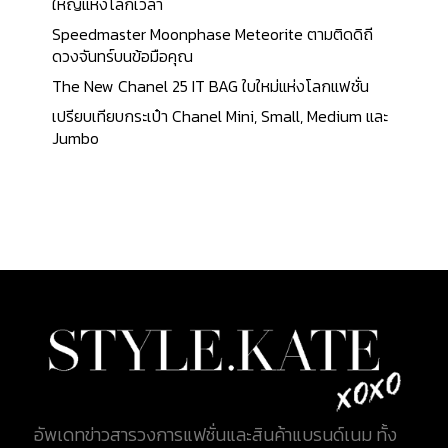
รองเท้า Manolo Blahnik Hangisi Satin Pump คือ
ใหญ่แห่งโลกเวลา
วัสดุที่ใช้ทำรองเท้าเป็นผ้าไหม Satin ประดับตกแต่งด้วย
Speedmaster Moonphase Meteorite ตามติดดิถี
หัวเข็มขัดโดยใช้คริสตัลคุณภาพสูงทั้งหมด 144 ชิ้น
ดวงจันทร์บนข้อมือคุณ
โดยคริสตัลที่ประดับรองเท้านี้ได้รับแรงบันดาลใจมาจาก
The New Chanel 25 IT BAG ใบใหม่แห่งโลกแฟชั่น
ภาพวาดในช่วงปลายศตวรรษที่ 19 ผู้หญิงในสังคม
เปรียบเทียบกระเป๋า Chanel Mini, Small, Medium และ
ยุโรปที่บางคนสวมรองเท้าแบบมีหัวเข็มขัดติดที่ปลาย
Jumbo
รองเท้า ราคาของรองเท้าคู่นี้อยู่ที่ประมาณ 45,000
บาท Christian Louboutin So Kate 120 Nude รองเท้า
ส้นสูง So Kate ชื่อที่ตั้งเพื่อให้เกียรติแก่นางแบบและ
นักธุรกิจชาวอังกฤษที่ชื่อ เคท มอส (Kate Moss)
รองเท้า Christian Louboutin So Kate 120 Nude เป็น
อีกเวอร์ชั่นหนึ่งของคอลเลคชั่น Pigalle ตัวรองเท้าทำ
จากหนัง Patent Leather สีนู้ด ออกแบบมาเพื่อเผยให้
เห็นถึงสรีระและความบอบบางของเท้า...
อัพเดทข่าวสารวงการแฟชั่นและสินค้าแบรนด์เนม ทั้ง