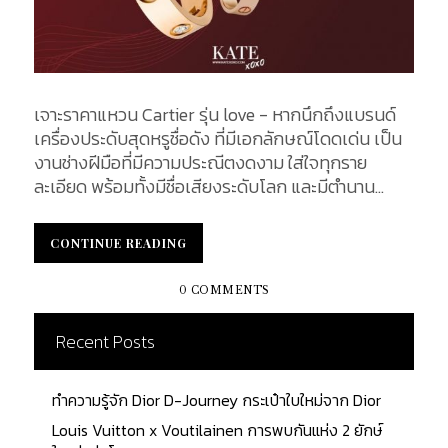
เจาะราคาแหวน Cartier รุ่น love - หากนึกถึงแบรนด์
เครื่องประดับสุดหรูชื่อดัง ที่มีเอกลักษณ์โดดเด่น เป็น
งานช่างฝีมือที่มีความประณีตงดงาม ใส่ใจทุกราย
ละเอียด พร้อมทั้งมีชื่อเสียงระดับโลก และมีตำนาน
ยาวนานมามากกว่า 170 ปี น้อยคนนักที่จะไม่รู้จัก
"Cartier" และด้วยการดีไซน์ที่เรียบหรู ดูแพง จึงไม่
CONTINUE READING
CONTINUE READING
แปลกหากเป็นที่ต้องการครอบครองไม่ว่าจะเป็นคุณผู้
หญิง หรือคุณผู้ชาย ย้อนกลับไปเมื่อปี ค.ศ. 1847 ณ
0 COMMENTS
กรุงปารีส หลุยส์–ฟรังซัว คาร์เทียร์ (Louis-François
Cartier) ได้ริเริ่มเส้นทางสายอาชีพด้วยการเข้าร่วม
Recent Posts
ฝึกงานฝีมือกับ อดอล์ฟ พิการ์ด ที่ขึ้นชื่อว่าเป็นสุดยอด
ครูช่างฝีมือในการทำนาฬิกา หลังจากได้ฝึกฝนจนมี
ทำความรู้จัก Dior D-Journey กระเป๋าใบใหม่จาก Dior
ความเชี่ยวชาญ คาร์เทียร์ ก็ได้รับช่วงดูแลเวิร์คช็อปของ
อาจารย์ และได้ทำการก่อตั้งเป็นร้านค้าเพชรเล็ก ๆ โดย
Louis Vuitton x Voutilainen การพบกันแห่ง 2 ยักษ์