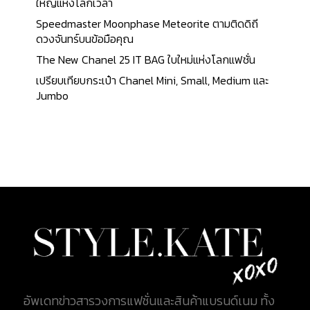
ไม่นานหลังจากนั้น คาร์เทียร์ ก็เป็นที่รู้จัก อีกทั้งมีชื่อ
ใหญ่แห่งโลกเวลา
เสียงโด่งดัง และเป็นที่ชื่นชอบของเจ้าหญิงมาทิลดาพระ
Speedmaster Moonphase Meteorite ตามติดดิถี
ญาติของพระเจ้านโปเลียนที่ 3 อีกด้วย Love Ring
ดวงจันทร์บนข้อมือคุณ
คอลเลกชั่น LOVE ที่เป็นสัญลักษณ์แห่งความรัก ความ
The New Chanel 25 IT BAG ใบใหม่แห่งโลกแฟชั่น
โรแมนติกที่น่าหลงใหลตลอดกาล และในวันนี้เราได้
เปรียบเทียบกระเป๋า Chanel Mini, Small, Medium และ
ทำการรวบรวมข้อมูลแหวนทั้ง 20 วง พร้อมราคามาให้
Jumbo
สุภาพสตรี และสุภาพบุรุษที่มีความชื่นชอบ หลงไหล
ความเป็น Cartier และสำหรับใครที่กำลังมองหาแหวน
สวย ๆ ราคาน่ารัก ๆ มีดังนี้ Love Ring, 3 Diamonds
Yellow Gold, Diamonds ราคา $3,500 หรือคิดเป็น
เงินไทยประมาณ 110,000 บาท Love Ring, 3
Diamonds White Gold, Diamonds ราคา $3,500...
อัพเดทข่าวสารวงการแฟชั่นและสินค้าแบรนด์เนม ทั้ง