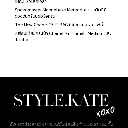
จำกัดจำนวนเพียง 5 เรือนเท่านั้น ทำให้คอลเล็กชั่นนี้ ไม่
ใหญ่แห่งโลกเวลา
เป็นเพียงแค่นาฬิกา GMT ทั่วไป แต่เป็นงานศิลปะอย่าง
Speedmaster Moonphase Meteorite ตามติดดิถี
แท้จริง KATEXOXO จะขอนำทุกท่านไปยลโฉม อีกหนึ่ง
ดวงจันทร์บนข้อมือคุณ
สุดยอดงานศิลปะแห่งโลกเวลานี้ไปพร้อมกัน A
The New Chanel 25 IT BAG ใบใหม่แห่งโลกแฟชั่น
Watchmaking Creation Steeped in Heritage
เปรียบเทียบกระเป๋า Chanel Mini, Small, Medium และ
นาฬิกาของ Louis Vuitton นอกเหนือจากคอลเลกชั่น
Jumbo
คลาสสิกอย่างนาฬิกา Tambour, Spin Time และ
Escale แล้ว แบรนด์นี้ยังแสดงให้เห็นถึงความ
เชี่ยวชาญที่น่าประทับใจในการผลิตนาฬิการะดับสูงด้วย
นาฬิการุ่นออโตมาตาและเมติเยร์ส ดาร์ต แต่ยังมีความ
สัมพันธ์อันแน่นแฟ้นกับผู้ผลิตนาฬิกาอิสระ เช่น รางวัล
Louis Vuitton Watch Prize for Independent
Creatives หรือการเปิดตัวแบรนด์ Gerald Genta และ
Daniel Roth อีกครั้งเมื่อไม่นานนี้ และสุดท้าย ยังมีการ
ร่วมมือกันระหว่าง Louis Vuitton และผู้ผลิตนาฬิกา
อิสระที่มีชื่อเสียงที่สุดบางราย...
อัพเดทข่าวสารวงการแฟชั่นและสินค้าแบรนด์เนม ทั้ง