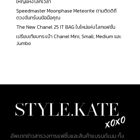
ไว้คู่กายคู่ใจ Guide for buying a pre-owned Louis
ใหญ่แห่งโลกเวลา
Vuitton 1. Authenticity Stamp : ตราประทับ วิธีที่เห็น
Speedmaster Moonphase Meteorite ตามติดดิถี
ได้ชัดที่สุดในการตรวจสอบความถูกต้องของกระเป๋า
ดวงจันทร์บนข้อมือคุณ
หลุยส์วิตตองคือการมองหาตราประทับที่ระบุว่า “Louis
The New Chanel 25 IT BAG ใบใหม่แห่งโลกแฟชั่น
Vuitton” และ “Made in France” (หรือประเทศอื่น ๆ
เปรียบเทียบกระเป๋า Chanel Mini, Small, Medium และ
ตามต้นทางประเทศที่ผลิต โดยจะต้องสอดคล้องกับตัว
Jumbo
รหัส Date Code) ซ้าย : ตราประทับของแท้ ขวา : ตรา
ประทับของปลอม ลักษณะของตัวปั๊ม จะต้องมีความคม
ชัด ไม่มีการกดลงบนชั้นหนังลึกเกินไปจนเกิดรอยบุ๋ม
บนหนัง ตัวอักษรไม่บิดเบี้ยว ไม่เลอะเทอะในกรณีที่เป็น
ตัวปั๊มสี ข้อสังเกตง่ายๆของฟ้อนตัวอักษรคือ หางบน
ตัว L จะสั้นมาก ส่วนตัว O จะกลมเท่ากัน และในตัว T ทั้ง
2 ตัวอยู่ติดกันมากจนดูกลมกลืนเหมือนเป็นคำ ๆ
เดียวกัน...
อัพเดทข่าวสารวงการแฟชั่นและสินค้าแบรนด์เนม ทั้ง