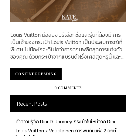
Louis Vuitton มือสอง วิธีเลือกซื้อและรุ่นที่ต้องมี การ
เป็นเจ้าของกระเป๋า Louis Vuitton เป็นประสบการณ์ที่
พิเศษ ไม่มีอะไรจะดีไปกว่าการคอมพลีตลุคการแต่งตัว
ของคุณ ด้วยกระเป๋าจากแบรนด์ฝรั่งเศสสุดหรูนี้ และ
ด้วยความนิยมและชื่อเสียงของแบรนด์ ทำให้ปัจจุบัน
เกิดปัญหาสินค้าปลอมแปลงเกิดขึ้นเป็นจำนวนมาก ซึ่ง
CONTINUE READING
CONTINUE READING
หากคุณยังเป็นมือใหม่ในวงการแบรนด์เนม อาจ
เป็นการยากในการสังเกตความแตกต่างระหว่างของแท้
0 COMMENTS
และของปลอมแปลง ในบทความนี้ KATE XOXO จะมา
แนะนำทริคในการสังเกตกระเป๋า Louis Vuitton มือสอง
Recent Posts
โดยปฏิบัติตามเคล็ดลับเหล่านี้ คุณจะมั่นใจได้ว่า คุณจะ
ได้เป็นเจ้าของกระเป๋า Louis Vuitton ของแท้แน่นอน
ทำความรู้จัก Dior D-Journey กระเป๋าใบใหม่จาก Dior
รวมถึงแนะนำกระเป๋ารุ่นที่ได้รับความนิยม สำหรับมือ
ใหม่ที่กำลังตัดสินใจเลือกกระเป๋าแบรนด์เนมใบแรก มา
Louis Vuitton x Voutilainen การพบกันแห่ง 2 ยักษ์