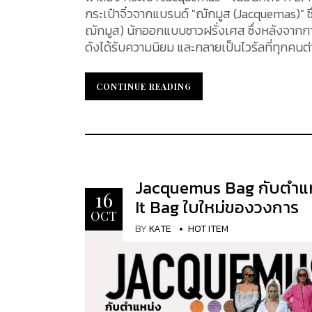
กระเป๋าจิ๋วจากแบรนด์ "ฌักมูส (Jacquemas)"
ฌักมูส) นักออกแบบชาวฝรั่งเศส ซึ่งหลังจากการเ
ดังได้รับความนิยม และกลายเป็นไวรัลที่ทุกคนต่างให้ความสนใจเพียงชั่วข
รับความนิยมอย่างมาก นั่นคือ ดีไซน์ที่เป็นเอ
เทจ ใช้งานง่าย สามารถถือเข้ากันได้กับทุกสไตล
CONTINUE READING
CONTINUE READING
พาส่องกระเป๋า Jacquemas 7 รุ่นที่กำลังมาแรงอ
พร้อม ๆ กันเลยค่ะ 1. Le Chiquito Mini Leather Bag กระเป๋าสะพายใบจิ๋วยอดนิยม ที่มาในขนาดเล็กกระทัดรัด 12 x 6
เซนติเมตร โดดเด่นด้วยอะไหล่สีทอง ระบุชื่อแ
ด้วยสายสะพายสามารถถอดออกได้ ตัวเปิด-ปิดกระ
แท้ 100% ตอบโจทย์ทุกไลฟ์สไตล์ ด้วยสีสันที่มี
Jacquemus Bag กับตำแ
16
It Bag ใบใหม่ของวงการ
OCT
BY
KATE
HOT ITEM