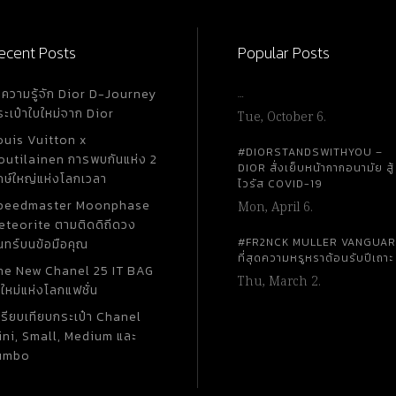
ด้ โดด
S ตัว
็กแน่น
ecent Posts
Popular Posts
0%
ำความรู้จัก Dior D-Journey
…
ดเดียว
ระเป๋าใบใหม่จาก Dior
Tue, October 6.
่ $410
ouis Vuitton x
#DIORSTANDSWITHYOU –
outilainen การพบกันแห่ง 2
DIOR สั่งเย็บหน้ากากอนามัย สู้
กษ์ใหญ่แห่งโลกเวลา
ไวรัส COVID-19
peedmaster Moonphase
Mon, April 6.
eteorite ตามติดดิถีดวง
#FR2NCK MULLER VANGUA
นทร์บนข้อมือคุณ
ที่สุดความหรูหราต้อนรับปีเถาะ
he New Chanel 25 IT BAG
Thu, March 2.
ใหม่แห่งโลกแฟชั่น
ปรียบเทียบกระเป๋า Chanel
ini, Small, Medium และ
umbo