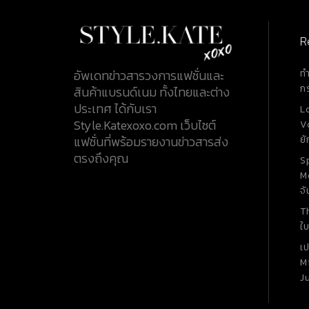
หูหิ้วที่จับถนัดมือ สายสะพายสามารถปรับระดับไ
เด่นด้วยโลโก้ ตัว J เเทนชื่อแบรนด์ JACQUEMU
อักษรสีทองด้านหน้ากระเป๋า ฝาเปิด-ปิดแม่เหล
R
หนา วัสดุหลักที่นำมาผลิตกระเป๋ามี 2 ชนิด คือ หนังกลับ
100% (Suede Leather 100%) และหนังแท้ 10
ท
อัพเดทข่าวสารวงการแฟชั่นและ
(Leather 100%) โดยรุ่นนี้ผลิตออกมาเพียงขนา
ก
สินค้าแบรนด์เนม ทั้งไทยและต่าง
คือ 11 x 7.5 เซนติเมตร (4.3 x 2.9 นิ้ว) ราคาอยู่ที
ประเทศ ได้กับเรา
L
หรือเป็นเงินไทยประมาณ 13,000 บาท 2. Le Bambino
Style.Katexoxo.com เว็บไซต์
V
Le Bambino...
ยั
แฟชั่นที่พร้อมรายงานข่าวสารส่ง
ตรงถึงคุณ
S
M
จั
T
ใบ
เ
M
J