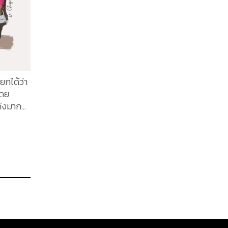
ยกได้ว่า
โดย
งดังมาก
นี้
ด้ไม่น้อย
รู ดู
หลายคน
์นี้อีก
Le
ล็ก
าก พร้อม