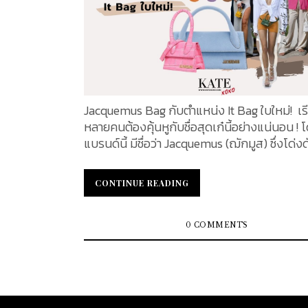
Jacquemus Bag กับตำแหน่ง It Bag ใบใหม่! เรี
หลายคนต้องคุ้นหูกับชื่อสุดเก๋นี้อย่างแน่นอน ! 
แบรนด์นี้ มีชื่อว่า Jacquemus (ฌักมูส) ซึ่งโด่
จากกระเป๋าสไตล์มินิมอล เรียกได้ว่า กระเป๋าสไตล์
กำลังมาแรง สร้างความตื่นตาตื่นใจให้สายแฟฯ ไ
CONTINUE READING
CONTINUE READING
และด้วยรูปทรงกระเป๋าที่ถูกออกแบบมานั้น สวยห
แพง อย่างหาที่ติไม่ได้ จึงทำให้สาว ๆ หลายต่อ
หมายปอง อยากจับจองเป็นเจ้าของกระเป๋าแบรนด
0 COMMENTS
ด้วย มีรุ่นไหนที่น่าจับตามองบ้าง ตามไปดูกันเลย 1. 
Petit Bambino Le Petit Bambino Small Handbag
With Strap รุ่นนี้มาในรูปแบบกระเป๋าถือขนาดเ
เหมาะแก่การใช้งานในชีวิตประจำวันเป็นอย่างม