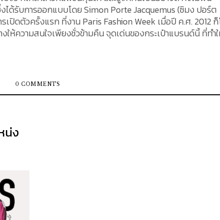
 ซึ่งได้รับการออกแบบโดย Simon Porte Jacquemus (ซิมง ปอร์ต
ปิดตัวครั้งแรก ที่งาน Paris Fashion Week เมื่อปี ค.ศ. 2012 ก็
้ามคืน จุดเด่นของกระเป๋าแบรนด์นี้ ที่ทำให้ได้
กลักษณ์ ที่ผสมผสานความเป็นโมเดิร์น เข้ากับกลิ่นอายของความเป็น
์การแต่งตัว ด้วยวัสดุตัดเย็บจากหนังวัวแท้ 100% ในบทความนี้ เร
ยู่ขณะนี้ น้อง ๆ จะมีรูปร่างหน้าตาน่าจับจองกันขนาดไหนนั้น ไปช
0 COMMENTS
บรนด์ JACQUEMUS ไว้ที่มุมขวาล่างของกระเป๋า เพิ่มความสะดวกส
เป๋าเป็นแบบแม่เหล็ก ด้านในมีช่องสำหรับใส่บัตร ตัดเย็บจากห
ให้เลือกมากถึง 12 เฉดสี รวมถึงวัสดุที่แตกต่างกันออกไป ราคาจำห
ของกระเป๋ารุ่นนี้อยู่ที่ $500 หรือคิดเป็นเงินไทยประมาณ 16,000 บาท 2....
หน่ง