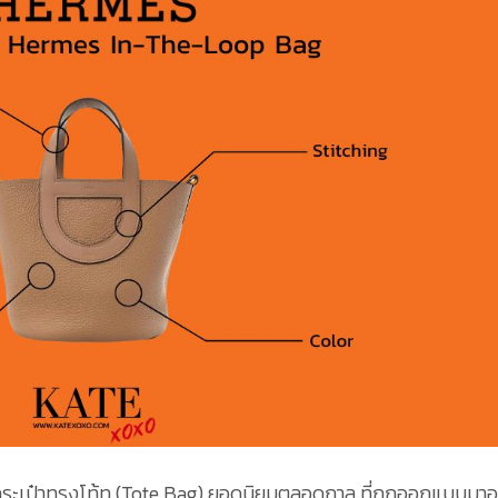
เป๋าทรงโท้ท (Tote Bag) ยอดนิยมตลอดกาล ที่ถูกออกแบบมาอ