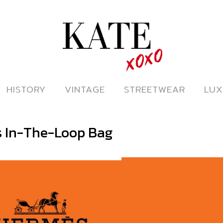
ดูหนังออนไลน์
HISTORY
HISTORY
VINTAGE
VINTAGE
STREETWEAR
STREETWEAR
LUX
LUX
 In-The-Loop Bag