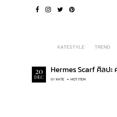
KATESTYLE
KATESTYLE
TREND
TREND
Hermes Scarf ศิลปะ 
20
DEC
BY
KATE
HOT ITEM