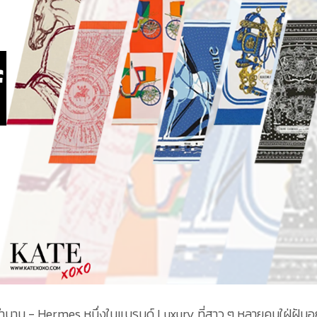
ำนาน - Hermes หนึ่งในแบรนด์ Luxury ที่สาว ๆ หลายคนใฝ่ฝัน