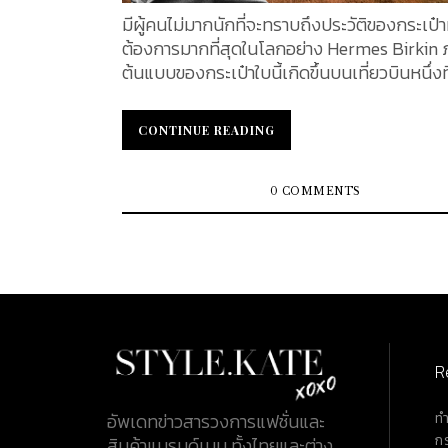
มีผู้คนไม่มากนักที่จะทราบถึงประวัติของกระเป๋าที
ต้องการมากที่สุดในโลกอย่าง Hermes Birkin 
ต้นแบบของกระเป๋าใบนี้เกิดขึ้นบนเที่ยวบินหนึ่งท
มุ่งตรงจากปารีสไปยังลอนดอน โดยการออกแ
Jean-Louis Dumas (ฌ็อง-หลุยส์ ดูว์มา) CEO
CONTINUE READING
CONTINUE READING
แบรนด์ Hermes เขาได้ดีไซน์กระเป๋าให้กับหญิงสา
เจน เบอร์กิน หลาย ๆ คนคงนึกไม่ออกว่า ใครคื
Birkin มีความเกี่ยวข้องกับกระเป๋า Hermes Bir
0 COMMENTS
ไง เราจะพาคุณไปหาคำตอบพร้อม ๆ กันในบทความ
R
ท
อัพเดทข่าวสารวงการแฟชั่นและ
ก
สินค้าแบรนด์เนม ทั้งไทยและต่าง