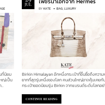
เพชรน้ำเอกจาก Hermes
มือง
JUL
ีของชาว
AGE
BY
KATE
BAG
,
LUXURY
k
ส โดย
โดย
กับ
ดังของตน
ยสินค้า
ากอำนาจ
ของ
ทำให้ความ
ที่นิยม
Birkin Himalayan อีกหนึ่งกระเป๋าที่ขึ้นชื่อถึงความ
หญ่เป็น
ยากที่สุดรุ่นหนึ่งของโลก คนส่วนใหญ่อาจคุ้นเคยกั
ก
กระเป๋ายอดนิยมรุ่น Birkin จากแบรนด์ระดับโลกอย่
องก็เป็น
Hermes หนึ่งในสุดยอดกระเป๋าในฝันของสาว ๆ ที่ม
ี่
พร้อมกับชื่อเสียง ดีไซน์ที่หรูหรา และเปรียบเสมือน
CONTINUE READING
CONTINUE READING
ี่หลายๆ
เครื่องบ่งบอกฐานะทางสังคมและการเงินในปัจจุบัน.