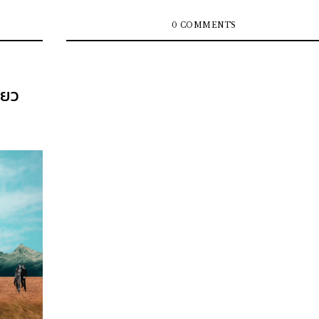
่ปุ่น ใน
าฝากนัก
0 COMMENTS
่ยว