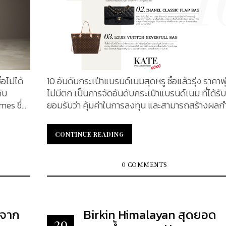
อไม่ได้
10 อันดับกระเป๋าแบรนด์เนมสุดหรู ซื้อแล้วรุ่ง ราคาพุ
ดับ
ไม่มีตก เป็นการจัดอันดับกระเป๋าแบรนด์เนม ที่ได้รั
es ซึ่ง
ยอมรับว่า คุ้มค่าในการลงทุน และสามารถสร้างผลก
ับโลก
เป็นกอบเป็นกำได้ ซึ่งหากกล่าวถึงการออมเงินระยะ
ากจำนวน
หลาย ๆ คนอาจให้ความสนใจไปกับการลงทุนในกอง
CONTINUE READING
CONTINUE READING
เป็น
ต่าง ๆ หรือการเข้าซื้อหุ้น ซื้อทอง ที่ดินหรือสินทรัพย์
ดังกล่าว
ขนาดใหญ่เพื่อการเก็งกำไร แต่ทว่า ยังมีอีกหนึ่งธุรก
ย ๆ คน
ซึ่งให้ผลตอบแทนคุ้มค่า และสามารถสร้างผลกำไรได้
0 COMMENTS
 จะพาไป
แพ้กัน นั่นก็คือ การลงทุนกับกระเป๋าแบรนด์เนม...
ction
งจาก
Birkin Himalayan สุดยอด
29