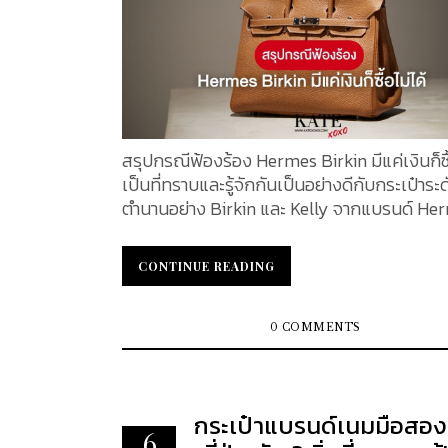
สรุปกรณีฟ้องร้อง Hermes Birkin มีแค่เงินก็ซื้
เป็นที่ทราบและรู้จักกันเป็นอย่างดีกับกระเป๋าระ
ตำนานอย่าง Birkin และ Kelly จากแบรนด์ Herm
ขึ้นชื่อเรื่องความหายากและเป็นเจ้าของยากระด
กว่าจะได้เป็นเจ้าของกระเป๋าทั้ง 2 รุ่นนี้ นอกจ
CONTINUE READING
CONTINUE READING
เงินที่คุณต้องมีมากพอแล้ว คุณยังต้องมีความ
ลูกค้า VIP ระดับ Royalty อีกด้วย ซึ่งกฏเกณฑ์
สร้างความไม่พอใจเป็นอย่างมาก กับลูกค้าหลา
0 COMMENTS
จึงเกิดกรณีพิพาทที่น่าสนใจนี้ขึ้น KATEXOXO
เจาะลึกเรื่องดังกล่าวพร้อมกัน Hermès Birkin
accused of exploiting customers in class-a
กระเป๋าแบรนด์เนมมือสอ
lawsuit filed in California กรณีฟ้องร้องดังกล่าว เกิด
6