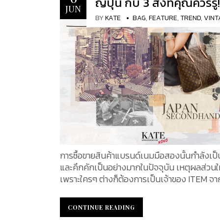
ญี่ปุ่น กับ 3 สิ่งที่คุณควรรู้!
ขึ้นเมื่อเดือน มีนาคม ปี ค.ศ. 2024 ที่ผ่านมา ที่เ
JUN
ซานฟรานซิสโก ประเทศสหรัฐอเมริกา จากกรณ
BY
KATE
BAG
,
FEATURE
,
TREND
,
VINT
อเมริกัน 2 คน นามว่า Tina Cavalleri และ Mar
Glinoga ยื่นฟ้อง Hermès แบรนด์หรูในฝรั่งเศ
กล่าวหาว่าบริษัทจำกัดลูกค้าอย่างผิดกฎหมาย 
อนุญาตให้เฉพาะผู้ที่มี "ประวัติการซื้อเพียงพอ" 
แบรนด์ดังกล่าว ซื้อกระเป๋าถือ Birkin อันโด่ง
ได้ อีกทั้งและยังกล่าวอีกว่า Hermès กำลังละเมิด
กฎหมายต่อต้านการผูกขาดโดย "ผูกมัด" การขา
ชิ้นหนึ่งกับการซื้ออีกชิ้นหนึ่งและใช้ประโยชน์จ
ทางการตลาดของพวกเขา โดยการกำหนดราคา
กระเป๋า Birkin อย่างสูงลิ่ว และจำกัดการผลิต 
ต้งการกระเป๋ารุ่นดังกล่าว มีแต่พุ่งสูงขึ้น Hermes
Kelly...
การซื้อขายสินค้าแบรนด์เนมมือสองนั้นกำลังเป็น
และคึกคักเป็นอย่างมากในปัจจุบัน เหตุผลส่วนใ
เพราะใครๆ ต่างก็ต้องการเป็นเจ้าของ ITEM จา
Luxury Band ที่ตนเองชื่นชอบ และกระเป๋ามือส
ทางเลือกของคนที่ต้องการกระเป๋าสวยๆ ในราคาท
CONTINUE READING
CONTINUE READING
ประหยัด และในวันนี้เราจะมาชี้เป้าสินค้ามือสองท