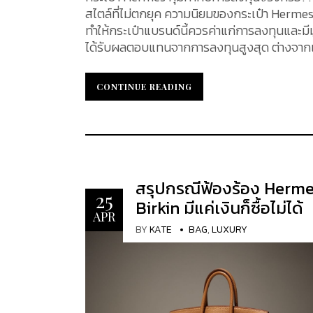
สไตล์ที่ไม่ตกยุค ความนิยมของกระเป๋า Hermes
ทำให้กระเป๋าแบรนด์นี้ควรค่าแก่การลงทุนและมีมู
ได้รับผลตอบแทนจากการลงทุนสูงสุด ต่างจากเสื้
กระเป๋า Hermes เป็นการลงทุนที่คุ้มค่าเช่นนี้ เรามีคำตอบ Hermes Bag : การลงทุนที่คุ้มค่าและมูลค
หลายปัจจัย ที่ทำให้กระเป๋า Hermes มีมูลค่าเพิ่
CONTINUE READING
CONTINUE READING
ประวัติศาสตร์ของแบรนด์ที่เพิ่มมูลค่าแล้ว สิ่
กระเป๋า Hermes มีมูลค่า และเป็นสินทรัพย์ที่ควรค่าแ
ผลิตภัณฑ์อื่น ๆ อุปสงค์และอุปทานจะส่งผลกระ
Mini Kelly จาก Hermes ซึ่งกระเป๋ารุ่นดังกล่า
หลายคนทราบดีว่า การเป็นเจ้าของกระเป๋า Birkin 
เป็นถุงเป็นถังก็ตาม มีกระเป๋า Birkin หมุนเ
สรุปกรณีฟ้องร้อง Herm
25
ทำให้ตลาดขายต่อสินค้ามือสองที่มีกำไรเติบโตขึ้น Hermes ผลิตกระเป๋าในจำนวนจำกัดแต่ละรุ่น ทำให้มีความ
Birkin มีแค่เงินก็ซื้อไม่ได้
เอกลักษณ์และหายาก นอกจากนี้ การรอคิวสำหรับก
APR
BY
KATE
BAG
,
LUXURY
นานถึงหลายปี ทำให้กระเป๋าเหล่านี้มีความเป็นที่ต
เรื่องจริงของ Hermes...