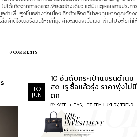
 ไม่ได้เกิดจากการตลาดเพียงอย่างเดียว แต่มีเหตุผลหลายประการท
ลค่าเพิ่มสูงขึ้นอย่างต่อเนื่อง คือตัวเลือกที่น่าลงทุนหากคุณต้อง
อผ้าดีไซเนอร์ส่วนใหญ่ที่มูลค่าจะลดลงเมื่อเวลาผ่านไป อะไรทำให
่าที่เพิ่มสูงขึ้น มี
มสูงขึ้นทุกปี นอกเหนือจากการใช้วัสดุในการผลิตระดับลักชัวรี่ หรือ
งที่ KATEXOXO จะนำเสนอดังต่อไปนี้ ถือเป็นส่วนประกอบสำคัญ ที่ทำ
ก่การนำไปลงทุน Limited supply : อุปทานที่มีจำกัด เช่นเดียวกับ
0 COMMENTS
ทบต่อราคาตลอดจนมูลค่าการขายต่อ เมื่อพูดถึงกระเป๋า Birkin แ
ว จะมีการจำกัดการผลิตต่อปี รวมถึงความยากในการเป็นเจ้าของ ซึ่
หรือ Kelly ใหม่สดจากบูทีคนั้น ไม่ใช่เรื่องง่าย แม้คุณจะกำเงินม
10 อันดับกระเป๋าแบรนด์เนม
วียนอยู่ในตลาดประมาณ 200,000 ใบ และการจำกัดการผลิตกระเป๋าให
es
สุดหรู ซื้อแล้วรุ่ง ราคาพุ่งไม่มี
10
เป็น
ตก
ารสั่งซื้อกระเป๋า Hermes บางรุ่น เช่น Birkin และ Kelly เป็นเ
JUN
้องการมากขึ้น ศึกษาข้อมูลเพิ่มเติมเกี่ยวกับกระเป๋า Hermes ได้ที่ 1
BY
KATE
BAG
,
HOT ITEM
,
LUXURY
,
TREND