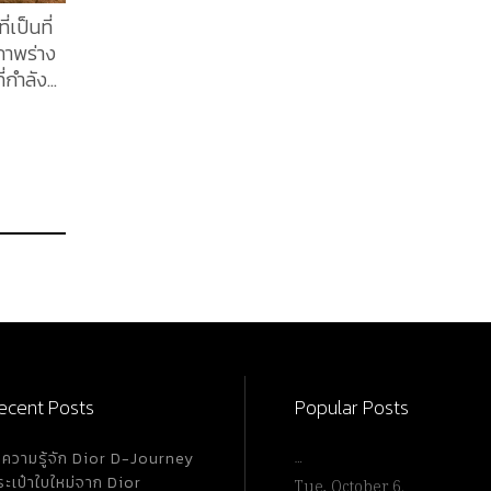
่เป็นที่
ภาพร่าง
ี่กำลัง
บบของ
 ของ
วที่ชื่อ
อ Jane
kin ยัง
นี้...
ecent Posts
Popular Posts
ำความรู้จัก Dior D-Journey
…
ระเป๋าใบใหม่จาก Dior
Tue, October 6.