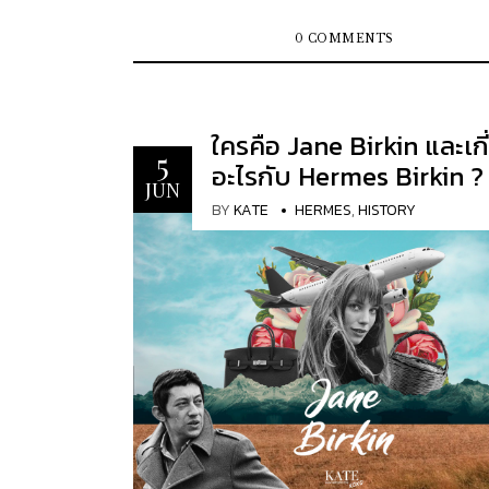
คนนิยมเลือกซื้อ กระเป๋าแบรนด์เนมมือสองจากญี
แหล่งชอปปิ้งย่านดังอย่างโตเกียวและโอซาก้าม
0 COMMENTS
ชอปสายแฟชั่นกันค่ะ...
ใครคือ Jane Birkin และเกี
5
อะไรกับ Hermes Birkin ?
JUN
BY
KATE
HERMES
,
HISTORY