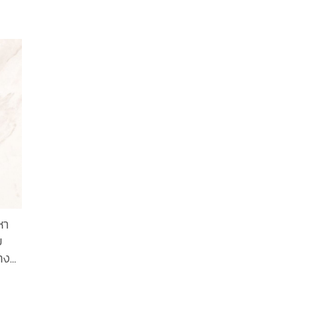
หา
บ
าง
า
..