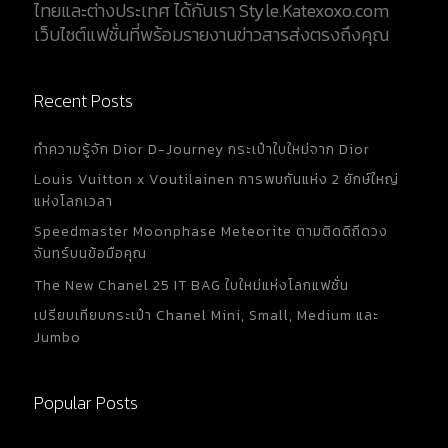
ไทยและต่างประเทศ ได้กับเรา Style.Katexoxo.com
อย่างสูงในเรื่องของเข็มขัดแฟชั่น ด้วยการออกแบบที่มี
เว็บไซต์แฟชั่นที่พร้อมรายงานข่าวสารส่งตรงถึงคุณ
ความหรูหราและสัญลักษณ์ GG ที่เป็นที่รู้จักกันทั่วโลก
เข็มขัด Gucci รุ่นที่ได้รับความนิยมสูงที่สุดใน
ประเทศไทยมีดังนี้ : Gucci Leather Belt With Double
Recent Posts
G Buckle - ราคา: ประมาณ $520 (ประมาณ 17,000
บาท - เป็นรุ่นที่ได้รับความนิยมอย่างมากเนื่องจากดีไซน์
ทำความรู้จัก Dior D-Journey กระเป๋าใบใหม่จาก Dior
เรียบง่ายแต่หรูหราพร้อมหัวเข็มขัด Double G ที่เป็น
สัญลักษณ์ของ Gucci Chain Belt With Interlocking
Louis Vuitton x Voutilainen การพบกันแห่ง 2 ยักษ์ใหญ่
G...
แห่งโลกเวลา
Speedmaster Moonphase Meteorite ตามติดดิถีดวง
จันทร์บนข้อมือคุณ
The New Chanel 25 IT BAG ใบใหม่แห่งโลกแฟชั่น
เปรียบเทียบกระเป๋า Chanel Mini, Small, Medium และ
Jumbo
Popular Posts