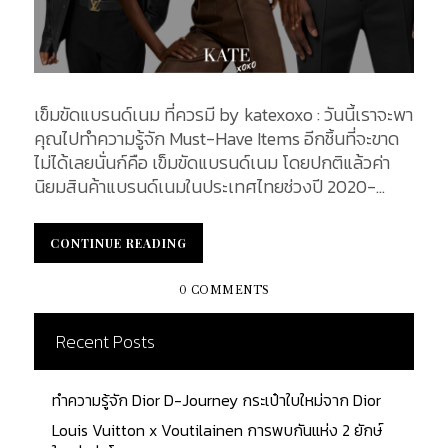
เข็มขัดแบรนด์เนม ที่ควรมี by katexoxo : วันนี้เราจะพา
คุณไปทำความรู้จัก Must-Have Items อีกชิ้นที่จะขาด
ไม่ได้เลยนั่นก์คือ เข็มขัดแบรนด์เนม โดยปกติแล้วค่า
นิยมสินค้าแบรนด์เนมในประเทศไทยช่วงปี 2020-
2024 มีการเปลี่ยนแปลงหลายประการที่น่าสนใจมากขึ้น
อาทิ การเพิ่มขึ้นของความนิยมสินค้าแบรนด์เนม : การ
CONTINUE READING
CONTINUE READING
บริโภคสินค้าแบรนด์เนมในประเทศไทยเพิ่มขึ้นอย่างต่อ
เนื่องในช่วงนี้ สืบเนื่องจากการเติบโตของชนชั้นกลาง
0 COMMENTS
และกลุ่มผู้บริโภคที่มีรายได้สูงที่มีความสนใจในสินค้าที่มี
คุณภาพสูงและการแสดงสถานะทางสังคม การเติบโต
Recent Posts
ของตลาดออนไลน์ : แน่นอนล่ะค่ะว่าเดี๋ยวนี้การซื้อออไลน์
มันง่ายไปหมด เช่นกันกับสินค้าแบรนด์เนมได้รับความ
ทำความรู้จัก Dior D-Journey กระเป๋าใบใหม่จาก Dior
นิยมมากขึ้นผ่านช่องทางออนไลน์ ผู้บริโภคมีการซื้อ
สินค้าผ่านแพลตฟอร์มอีคอมเมิร์ซมากขึ้น เนื่องจาก
Louis Vuitton x Voutilainen การพบกันแห่ง 2 ยักษ์