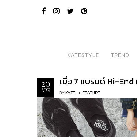
KATESTYLE
KATESTYLE
TREND
TREND
เมื่อ 7 แบรนด์ Hi-End 
20
APR
BY
KATE
FEATURE