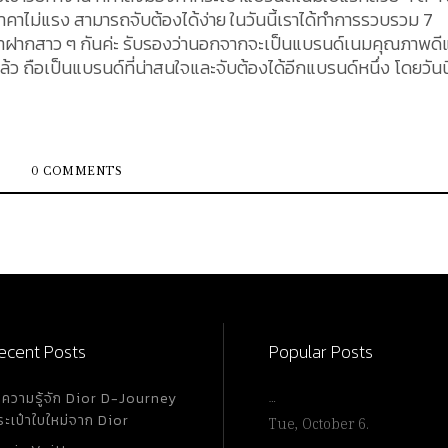
ที่ราคาไม่แรง สามารถจับต้องได้ง่าย ในวันนี้เราได้ทำการรวบรวม 7
มาฝากสาว ๆ กันค่ะ รับรองว่านอกจากจะเป็นแบรนด์เนมคุณภาพดีแ
ตกต่างจากใบอื่น ด้วยการสามารถใช้งานได้สองแบบ คือ เป็นกระเป
บ Crossbody ได้อย่างลงตัว นอกจากนี้ยังเป็นกระเป๋า
มารถถอดออกได้ การออกแบบให้มีขนาดพอเหมาะ โดยกระเป๋าทำจากห
งกระเป๋า คือ 17.7 x 10.1 27.9 เซนติเมตร (7 x 4 x 1 1 นิ้ว) สายโ
0 COMMENTS
พายข้าง ใบนี้มีราคา $296 คิดเป็นเงินไทยประมาณ 10,000 บาท เท่า
้งการใช้งานแบบถือ...
ecent Posts
Popular Posts
ำความรู้จัก Dior D-Journey
…
ระเป๋าใบใหม่จาก Dior
Tue, October 6.