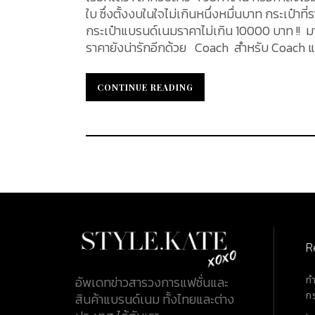
ใบ ซึ่งตั้งงบในใจไม่เกินหนึ่งหมื่นบาท กระเป๋า
กระเป๋าแบรนด์เนมราคาไม่เกิน 10000 บาท !! 
ราคายังน่ารักอีกด้วย Coach สำหรับ Coach แล้ว ถือเป็นแบรนด์ที่น่าสนใจและจับต้องได้อีกแบรนด์หนึ่ง โดยวันนี้เรา
ขอเสนอ Convertible Belt Bag มาในสไตล์ที่แ
แบบเข็มขัด (Belt Bag) และยังสามารถเปลี่ยนเป็นกระเป๋าแบ
CONTINUE READING
CONTINUE READING
สะพายข้างได้อย่างง่ายดาย ด้วยสายโซ่ที่สา
กรวดขัดเงา (Polished Grit Leather) ส่วนขนาดขอ
ถอดออกได้ (22 นิ้ว) สำหรับสะพายไหล่ หรือ สะ
ค่ะ Longchamp Le Pliage Lgptop Handle Bag L ใบนี้มาในลักษณะกระเป๋าถือขนาดใหญ่ที่นุ่มและน้ำหนักเบา มา
พร้อมกับการใช้งานได้หลายรูปแบบไม่ว่าจะเป็นทั
R
ท
อัพเดทข่าวสารวงการแฟชั่นและ
ก
สินค้าแบรนด์เนม ทั้งไทยและต่าง