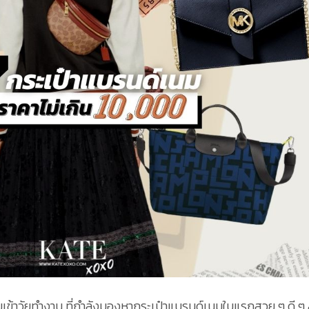
ิ่มเข้าวัยทำงาน ที่กำลังมองหากระเป๋าแบรนด์เนมใบแรกสวย ๆ ดี ๆ 