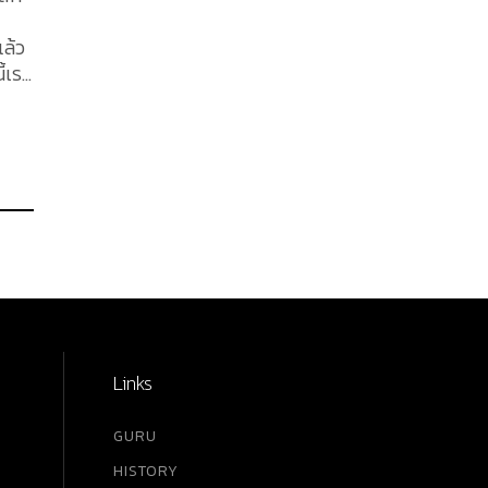
ล้ว
๋า
นัง
ซ่
นั้น
Links
GURU
HISTORY